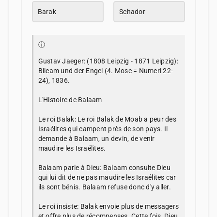
Barak
Schador
ⓘ
Gustav Jaeger: (1808 Leipzig - 1871 Leipzig):
Bileam und der Engel (4. Mose = Numeri 22-
24), 1836.
L'Histoire de Balaam
Le roi Balak: Le roi Balak de Moab a peur des
Israélites qui campent près de son pays. Il
demande à Balaam, un devin, de venir
maudire les Israélites.
Balaam parle à Dieu: Balaam consulte Dieu
qui lui dit de ne pas maudire les Israélites car
ils sont bénis. Balaam refuse donc d'y aller.
Le roi insiste: Balak envoie plus de messagers
et offre plus de récompenses. Cette fois, Dieu