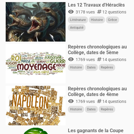
Les 12 Travaux d'Héraclès
visibility
numbers
3178 vues
12 questions
Littérature
Histoire
Grèce
Antiquité
Repères chronologiques au
Collège, dates de 5ème
visibility
numbers
1769 vues
14 questions
Histoire
Dates
Repères
Repères chronologiques au
Collège, dates de 4ème
visibility
numbers
1769 vues
14 questions
Histoire
Dates
Repères
Les gagnants de la Coupe