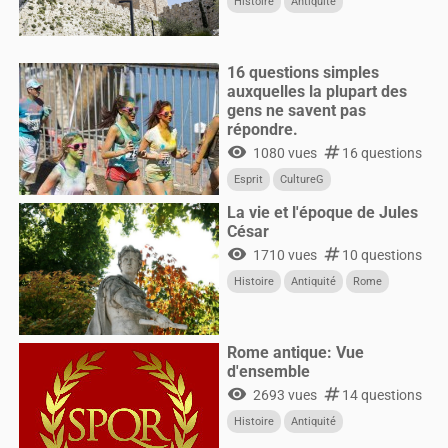
Histoire
Antiquité
16 questions simples
auxquelles la plupart des
gens ne savent pas
répondre.
visibility
numbers
1080 vues
16 questions
Esprit
CultureG
La vie et l'époque de Jules
César
visibility
numbers
1710 vues
10 questions
Histoire
Antiquité
Rome
Rome antique: Vue
d'ensemble
visibility
numbers
2693 vues
14 questions
Histoire
Antiquité