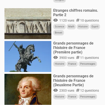
Etranges chiffres romains.
Partie 2
visibility
numbers
1120 vues
10 questions
Science
Math
Histoire
Esprit
Brevet
Grands personnages de
l'histoire de France
(Première partie)
visibility
numbers
3900 vues
11 questions
Histoire
France
Personnages
Grands personnages de
l'histoire de France
(Deuxième Partie)
visibility
numbers
2303 vues
12 questions
Histoire
France
Personnages