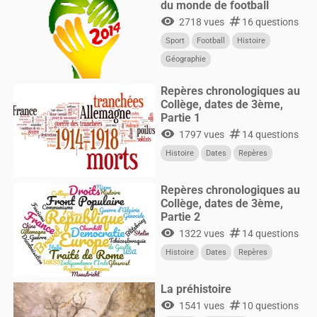
du monde de football
visibility
numbers
2718 vues
16 questions
Sport
Football
Histoire
Géographie
Repères chronologiques au
Collège, dates de 3ème,
Partie 1
visibility
numbers
1797 vues
14 questions
Histoire
Dates
Repères
Repères chronologiques au
Collège, dates de 3ème,
Partie 2
visibility
numbers
1322 vues
14 questions
Histoire
Dates
Repères
La préhistoire
visibility
numbers
1541 vues
10 questions