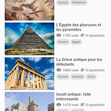
Histoire
Préhistoire
L'Égypte des pharaons et
les pyramides
visibility
numbers
1705 vues
10 questions
Histoire
Egypte
La Grèce antique pour les
débutants
visibility
numbers
1884 vues
10 questions
Histoire
Antiquité
Grèce
Israël antique: faits
intéressants
visibility
numbers
1479 vues
10 questions