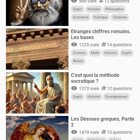
visibility
numbers
966 vues
12 questions
Esprit
Histoire
Philosophie
Economie
Politique
Citations
Etranges chiffres romains.
Les bases
visibility
numbers
1225 vues
14 questions
Science
Math
Histoire
Esprit
Brevet
C'est quoi la méthode
socratique ?
visibility
numbers
1373 vues
12 questions
Esprit
Histoire
Enseignement
Les Déesses greques, Partie
2
visibility
numbers
1479 vues
13 questions