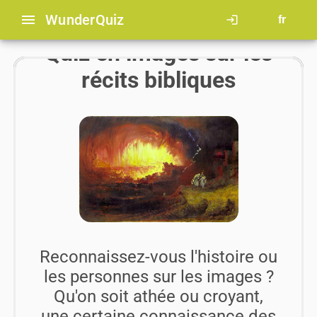
menu
Wunder
Quiz
login
fr
Quiz en images sur les
récits bibliques
Reconnaissez-vous l'histoire ou
les personnes sur les images ?
Qu'on soit athée ou croyant,
une certaine connaissance des