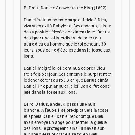
B. Pratt, Daniel's Answer to the King (1892)
Daniel était un homme sage et fidèle à Dieu,
vivant en exil à Babylone. Ses ennemis, jaloux
de sa position élevée, convinrent le roi Darius
de signer une loi interdisant de prier tout
autre dieu ou homme que le roi pendant 30
jours, sous peine d'être jeté dans la fosse aux
lions.
Daniel, malgré la loi, continua de prier Dieu
trois fois par jour. Ses ennemis le surprirent et
le dénoncèrent au roi. Bien que Darius aimât
Daniel, il ne put annuler la loi. Daniel fut donc
jeté dans la fosse aux lions.
Le roi Darius, anxieux, passa une nuit
blanche. À l'aube, il se précipita vers la fosse
et appela Daniel. Daniel répondit que Dieu
avait envoyé un ange pour fermer la gueule
des lions, le protégeant ainsi. Il n'avait subi
aucune blessure grâce à sa foi en Dieu.