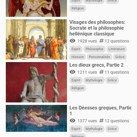
Esprit
Mythologie
Grèce
Réligion
Visages des philosophes:
Socrate et la philosophie
hellénique classique
visibility
numbers
1928 vues
12 questions
Esprit
Philosophie
Littérature
Histoire
Personnalités
Grèce
Les dieux grecs, Partie 2
visibility
numbers
1211 vues
11 questions
Esprit
Mythologie
Grèce
Réligion
Les Déesses greques, Partie
1
visibility
numbers
1377 vues
12 questions
Esprit
Mythologie
Grèce
Réligion