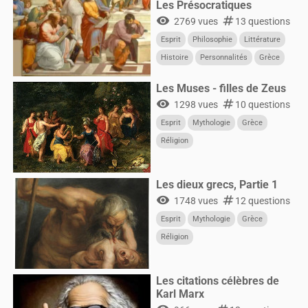
Les Présocratiques
visibility
numbers
2769 vues
13 questions
Esprit
Philosophie
Littérature
Histoire
Personnalités
Grèce
Les Muses - filles de Zeus
visibility
numbers
1298 vues
10 questions
Esprit
Mythologie
Grèce
Réligion
Les dieux grecs, Partie 1
visibility
numbers
1748 vues
12 questions
Esprit
Mythologie
Grèce
Réligion
Les citations célèbres de
Karl Marx