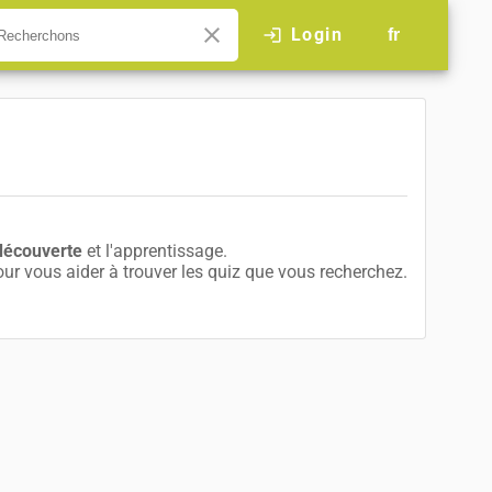
close
Login
login
fr
découverte
et l'apprentissage.
r vous aider à trouver les quiz que vous recherchez.