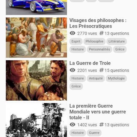
Visages des philosophes :
Les Présocratiques
visibility
numbers
2770 vues
13 questions
Esprit
Philosophie
Littérature
Histoire
Personnalités
Grèce
La Guerre de Troie
visibility
numbers
2201 vues
15 questions
Histoire
Antiquité
Mythologie
Grèce
La première Guerre
Mondiale vers une guerre
totale - II
visibility
numbers
1402 vues
13 questions
Histoire
Guerre