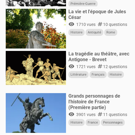
Prémière-Guerre
La vie et l'époque de Jules
César
visibility
numbers
1710 vues
10 questions
Histoire
Antiquité
Rome
La tragédie au théâtre, avec
Antigone - Brevet
visibility
numbers
1721 vues
12 questions
Littérature
Français
Histoire
Grands personnages de
l'histoire de France
(Première partie)
visibility
numbers
3901 vues
11 questions
Histoire
France
Personnages