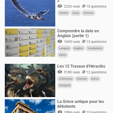
2
visibility
numbers
2226 vues
10 questions
Techno
Avion
Histoire
Comprendre la date en
Anglais (partie 1)
visibility
numbers
1605 vues
15 questions
Langues
Anglais
Vocabulaire
Dates
Les 12 Travaux d'Héraclès
visibility
numbers
3180 vues
12 questions
Littérature
Histoire
Grèce
Antiquité
La Grèce antique pour les
débutants
visibility
numbers
1884 vues
10 questions