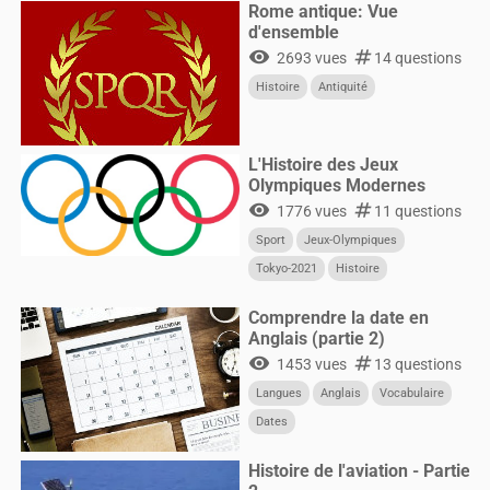
Rome antique: Vue
d'ensemble
visibility
numbers
2693 vues
14 questions
Histoire
Antiquité
L'Histoire des Jeux
Olympiques Modernes
visibility
numbers
1776 vues
11 questions
Sport
Jeux-Olympiques
Tokyo-2021
Histoire
Comprendre la date en
Anglais (partie 2)
visibility
numbers
1453 vues
13 questions
Langues
Anglais
Vocabulaire
Dates
Histoire de l'aviation - Partie