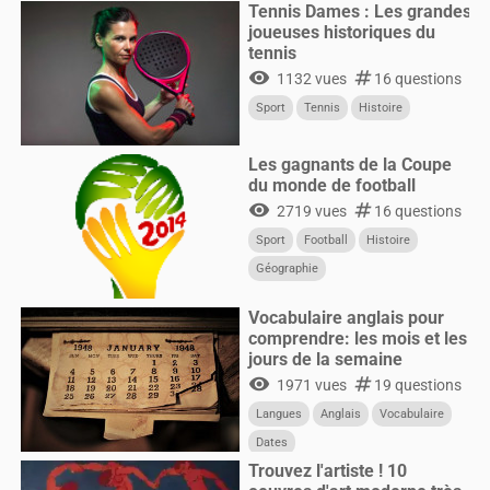
Tennis Dames : Les grandes
joueuses historiques du
tennis
visibility
numbers
1132 vues
16 questions
Sport
Tennis
Histoire
Les gagnants de la Coupe
du monde de football
visibility
numbers
2719 vues
16 questions
Sport
Football
Histoire
Géographie
Vocabulaire anglais pour
comprendre: les mois et les
jours de la semaine
visibility
numbers
1971 vues
19 questions
Langues
Anglais
Vocabulaire
Dates
Trouvez l'artiste ! 10