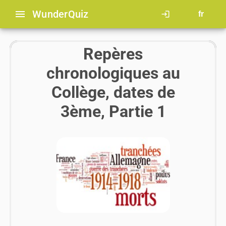
menu
Wunder
Quiz
login
fr
Repères
chronologiques au
Collège, dates de
3ème, Partie 1