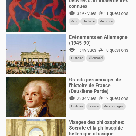
oeuvres d'art moderne très
connues
visibility
numbers
3497 vues
11 questions
Arts
Histoire
Peinture
Evénements en Allemagne
(1945-90)
visibility
numbers
1349 vues
10 questions
Histoire
Allemand
Grands personnages de
l'histoire de France
(Deuxième Partie)
visibility
numbers
2304 vues
12 questions
Histoire
France
Personnages
Visages des philosophes:
Socrate et la philosophie
hellénique classique