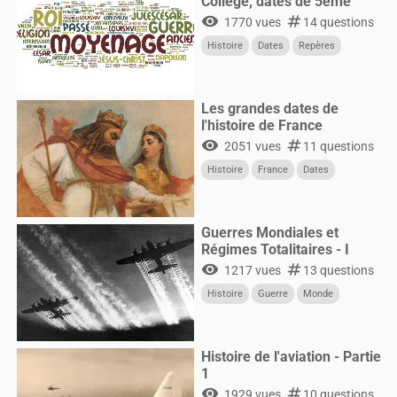
Collège, dates de 5ème
visibility
numbers
1770 vues
14 questions
Histoire
Dates
Repères
Les grandes dates de
l'histoire de France
visibility
numbers
2051 vues
11 questions
Histoire
France
Dates
Guerres Mondiales et
Régimes Totalitaires - I
visibility
numbers
1217 vues
13 questions
Histoire
Guerre
Monde
Histoire de l'aviation - Partie
1
visibility
numbers
1929 vues
10 questions