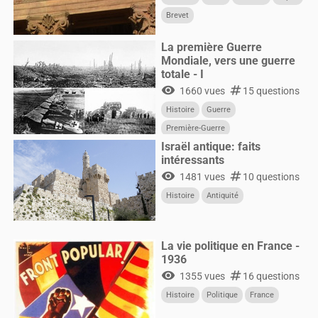
Brevet
La première Guerre
Mondiale, vers une guerre
totale - I
visibility
numbers
1660 vues
15 questions
Histoire
Guerre
Première-Guerre
Israël antique: faits
intéressants
visibility
numbers
1481 vues
10 questions
Histoire
Antiquité
La vie politique en France -
1936
visibility
numbers
1355 vues
16 questions
Histoire
Politique
France