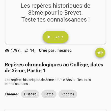
Les repères historiques de
3ème pour le Brevet.
Teste tes connaissances !
play_arrow
Go !!
1797,
14,
Crée par :
hecmec
visibility
numbers
campaign
Repères chronologiques au Collège, dates
de 3ème, Partie 1
Les repères historiques de 3ème pour le Brevet. Teste tes
connaissances !
Thèmes :
Histoire
Dates
Repères