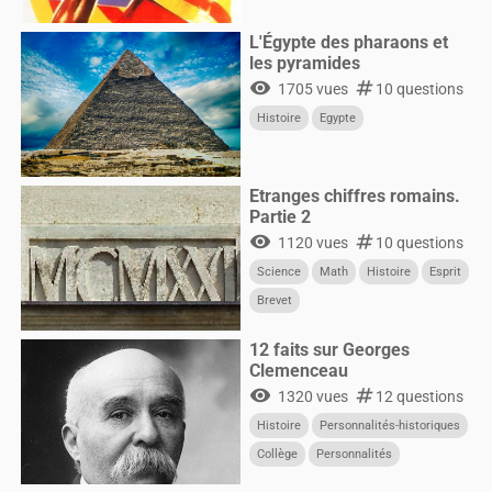
L'Égypte des pharaons et
les pyramides
visibility
numbers
1705 vues
10 questions
Histoire
Egypte
Etranges chiffres romains.
Partie 2
visibility
numbers
1120 vues
10 questions
Science
Math
Histoire
Esprit
Brevet
12 faits sur Georges
Clemenceau
visibility
numbers
1320 vues
12 questions
Histoire
Personnalités-historiques
Collège
Personnalités