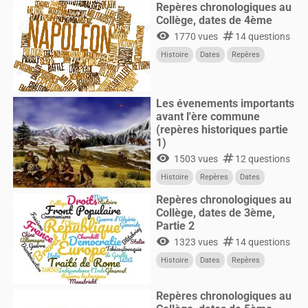
Repères chronologiques au
Collège, dates de 4ème
visibility
numbers
1770 vues
14 questions
Histoire
Dates
Repères
Les évenements importants
avant l'ère commune
(repères historiques partie
1)
visibility
numbers
1503 vues
12 questions
Histoire
Repères
Dates
Repères chronologiques au
Collège, dates de 3ème,
Partie 2
visibility
numbers
1323 vues
14 questions
Histoire
Dates
Repères
Repères chronologiques au