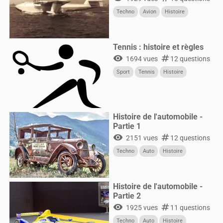
Techno
Avion
Histoire
Tennis : histoire et règles
visibility
numbers
1694 vues
12 questions
Sport
Tennis
Histoire
Histoire de l'automobile -
Partie 1
visibility
numbers
2151 vues
12 questions
Techno
Auto
Histoire
Histoire de l'automobile -
Partie 2
visibility
numbers
1925 vues
11 questions
Techno
Auto
Histoire