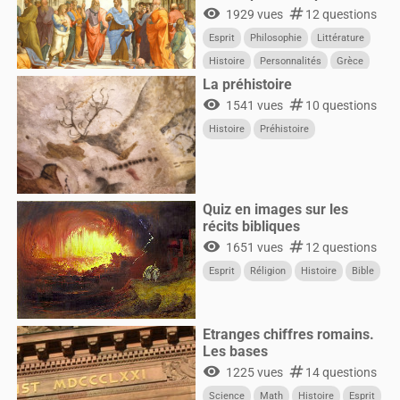
visibility
numbers
1929 vues
12 questions
Esprit
Philosophie
Littérature
Histoire
Personnalités
Grèce
La préhistoire
visibility
numbers
1541 vues
10 questions
Histoire
Préhistoire
Quiz en images sur les
récits bibliques
visibility
numbers
1651 vues
12 questions
Esprit
Réligion
Histoire
Bible
Etranges chiffres romains.
Les bases
visibility
numbers
1225 vues
14 questions
Science
Math
Histoire
Esprit