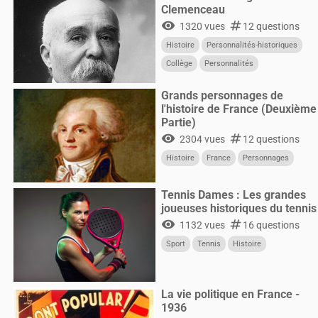
Clemenceau
visibility
numbers
1320 vues
12 questions
Histoire
Personnalités-historiques
Collège
Personnalités
Grands personnages de
l'histoire de France (Deuxième
Partie)
visibility
numbers
2304 vues
12 questions
Histoire
France
Personnages
Tennis Dames : Les grandes
joueuses historiques du tennis
visibility
numbers
1132 vues
16 questions
Sport
Tennis
Histoire
La vie politique en France -
1936