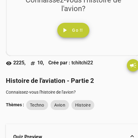
l'avion?
play_arrow
Go !!
2225,
10,
Crée par :
tchitchi22
visibility
numbers
campaign
Histoire de l'aviation - Partie 2
Connaissez-vous l'histoire de l'avion?
Thèmes :
Techno
Avion
Histoire
Quiz Preview