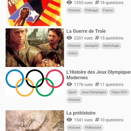
visibility
numbers
1355 vues
16 questions
Histoire
Politique
France
La Guerre de Troie
visibility
numbers
2201 vues
15 questions
Histoire
Antiquité
Mythologie
Grèce
L'Histoire des Jeux Olympique
Modernes
visibility
numbers
1776 vues
11 questions
Sport
Jeux-Olympiques
Tokyo-2021
Histoire
La préhistoire
visibility
numbers
1541 vues
10 questions
Histoire
Préhistoire