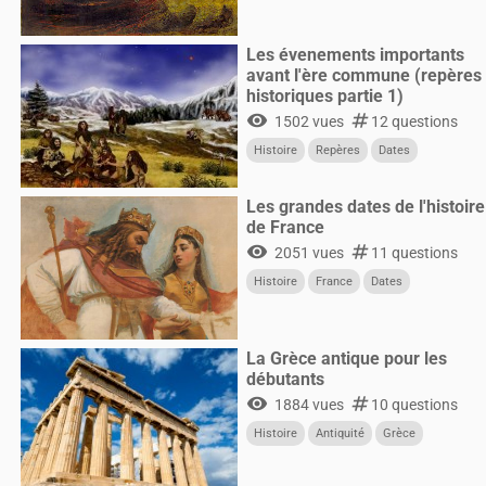
Les évenements importants
avant l'ère commune (repères
historiques partie 1)
visibility
numbers
1502 vues
12 questions
Histoire
Repères
Dates
Les grandes dates de l'histoire
de France
visibility
numbers
2051 vues
11 questions
Histoire
France
Dates
La Grèce antique pour les
débutants
visibility
numbers
1884 vues
10 questions
Histoire
Antiquité
Grèce