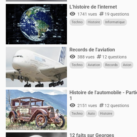
L'histoire de l'internet
visibility
numbers
1741 vues
19 questions
Techno
Histoire
Informatique
Records de l'aviation
visibility
numbers
388 vues
12 questions
Techno
Aviation
Records
Avion
Histoire de l'automobile - Parti
1
visibility
numbers
2151 vues
12 questions
Techno
Auto
Histoire
12 faits sur Georges