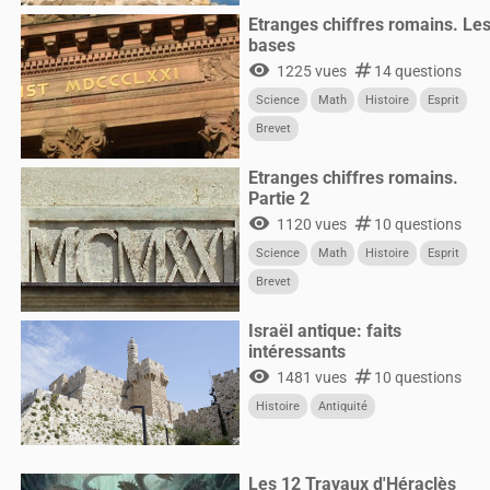
Etranges chiffres romains. Le
bases
visibility
numbers
1225 vues
14 questions
Science
Math
Histoire
Esprit
Brevet
Etranges chiffres romains.
Partie 2
visibility
numbers
1120 vues
10 questions
Science
Math
Histoire
Esprit
Brevet
Israël antique: faits
intéressants
visibility
numbers
1481 vues
10 questions
Histoire
Antiquité
Les 12 Travaux d'Héraclès