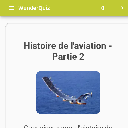
menu
Wunder
Quiz
login
fr
Histoire de l'aviation -
Partie 2
Connaissez-vous l'histoire de