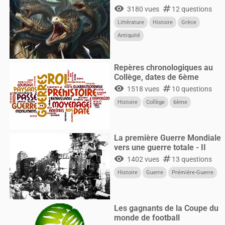
visibility
numbers
3180 vues
12 questions
Littérature
Histoire
Grèce
Antiquité
Repères chronologiques au
Collège, dates de 6ème
visibility
numbers
1518 vues
10 questions
Histoire
Collège
6ème
La première Guerre Mondiale
vers une guerre totale - II
visibility
numbers
1402 vues
13 questions
Histoire
Guerre
Prémière-Guerre
Les gagnants de la Coupe du
monde de football