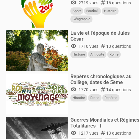
visibility
numbers
2719 vues
16 questions
Sport
Football
Histoire
Géographie
La vie et l'époque de Jules
César
visibility
numbers
1710 vues
10 questions
Histoire
Antiquité
Rome
Repères chronologiques au
Collège, dates de 5ème
visibility
numbers
1770 vues
14 questions
Histoire
Dates
Repères
Guerres Mondiales et Régime
Totalitaires - I
visibility
numbers
1217 vues
13 questions