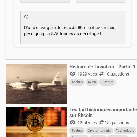
ⓘ
D'une envergure de près de 80m, cet avion peut
peser jusqu'à 575 tonnes au décollage !
Histoire de l'aviation - Partie 1
visibility
numbers
1929 vues
10 questions
Techno
Avion
Histoire
Les fait historiques important
sur Bitcoin
visibility
numbers
1204 vues
15 questions
Techno
Cryptomonnaie
Technologie