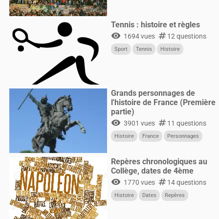
Tennis : histoire et règles
visibility
numbers
1694 vues
12 questions
Sport
Tennis
Histoire
Grands personnages de
l'histoire de France (Première
partie)
visibility
numbers
3901 vues
11 questions
Histoire
France
Personnages
Repères chronologiques au
Collège, dates de 4ème
visibility
numbers
1770 vues
14 questions
Histoire
Dates
Repères