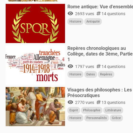
Rome antique: Vue d'ensembl
visibility
numbers
2693 vues
14 questions
Histoire
Antiquité
Repères chronologiques au
Collège, dates de 3ème, Partie
1
visibility
numbers
1797 vues
14 questions
Histoire
Dates
Repères
Visages des philosophes : Les
Présocratiques
visibility
numbers
2770 vues
13 questions
Esprit
Philosophie
Littérature
Histoire
Personnalités
Grèce