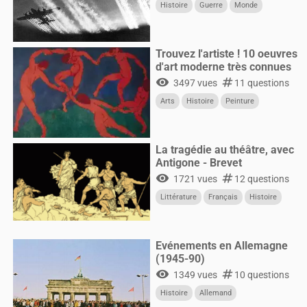
Histoire
Guerre
Monde
Trouvez l'artiste ! 10 oeuvres
d'art moderne très connues
visibility
numbers
3497 vues
11 questions
Arts
Histoire
Peinture
La tragédie au théâtre, avec
Antigone - Brevet
visibility
numbers
1721 vues
12 questions
Littérature
Français
Histoire
Evénements en Allemagne
(1945-90)
visibility
numbers
1349 vues
10 questions
Histoire
Allemand