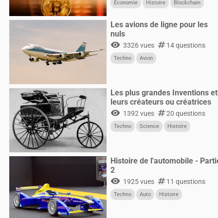
Économie
Histoire
Blockchain
Les avions de ligne pour les
nuls
visibility
numbers
3326 vues
14 questions
Techno
Avion
Les plus grandes Inventions et
leurs créateurs ou créatrices
visibility
numbers
1392 vues
20 questions
Techno
Science
Histoire
Histoire de l'automobile - Parti
2
visibility
numbers
1925 vues
11 questions
Techno
Auto
Histoire