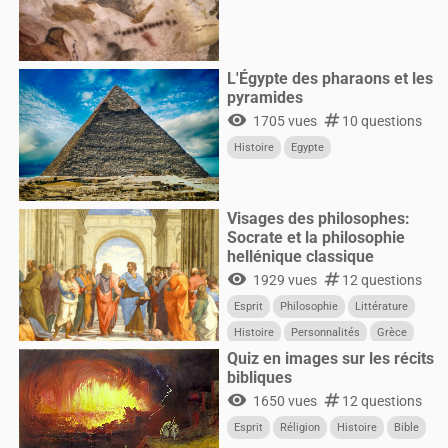
L'Égypte des pharaons et les
pyramides
visibility
numbers
1705 vues
10 questions
Histoire
Egypte
Visages des philosophes:
Socrate et la philosophie
hellénique classique
visibility
numbers
1929 vues
12 questions
Esprit
Philosophie
Littérature
Histoire
Personnalités
Grèce
Quiz en images sur les récits
bibliques
visibility
numbers
1650 vues
12 questions
Esprit
Réligion
Histoire
Bible