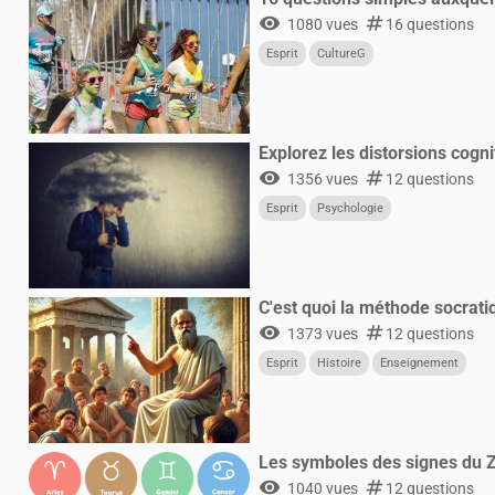
visibility
numbers
1080 vues
16 questions
Esprit
CultureG
Explorez les distorsions cogni
visibility
numbers
1356 vues
12 questions
Esprit
Psychologie
C'est quoi la méthode socrati
visibility
numbers
1373 vues
12 questions
Esprit
Histoire
Enseignement
Les symboles des signes du 
visibility
numbers
1040 vues
12 questions