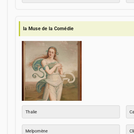
la Muse de la Comédie
Thalie
Ca
Melpomène
Cl