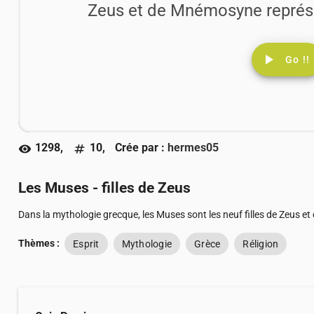
Zeus et de Mnémosyne représen
play_arrow
Go !!
1298,
10,
Crée par :
hermes05
visibility
numbers
Les Muses - filles de Zeus
Dans la mythologie grecque, les Muses sont les neuf filles de Zeus e
Thèmes :
Esprit
Mythologie
Grèce
Réligion