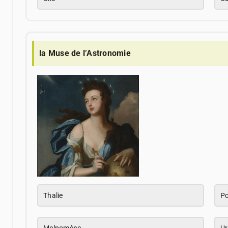
la Muse de l’Astronomie
Thalie
Po
Melpomène
Ur