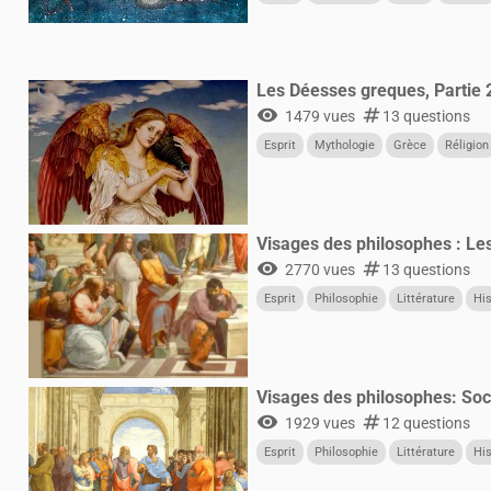
Les Déesses greques, Partie 
visibility
numbers
1479 vues
13 questions
Esprit
Mythologie
Grèce
Réligion
Visages des philosophes : Le
visibility
numbers
2770 vues
13 questions
Esprit
Philosophie
Littérature
His
Visages des philosophes: Socr
visibility
numbers
1929 vues
12 questions
Esprit
Philosophie
Littérature
His