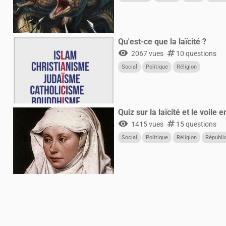
Qu'est-ce que la laïcité ?
visibility
numbers
2067 vues
10 questions
Social
Politique
Réligion
Quiz sur la laïcité et le voile 
visibility
numbers
1415 vues
15 questions
Social
Politique
Réligion
Républi