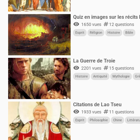
Quiz en images sur les récits 
visibility
numbers
1650 vues
12 questions
Esprit
Réligion
Histoire
Bible
La Guerre de Troie
visibility
numbers
2201 vues
15 questions
Histoire
Antiquité
Mythologie
Gr
Citations de Lao Tseu
visibility
numbers
1933 vues
11 questions
Esprit
Philosophie
Chine
Littérat