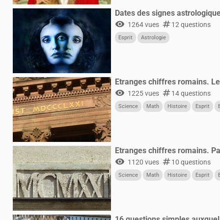
Dates des signes astrologiqu
visibility
numbers
1264 vues
12 questions
Esprit
Astrologie
Etranges chiffres romains. L
visibility
numbers
1225 vues
14 questions
Science
Math
Histoire
Esprit
Etranges chiffres romains. Pa
visibility
numbers
1120 vues
10 questions
Science
Math
Histoire
Esprit
16 questions simples auxquel