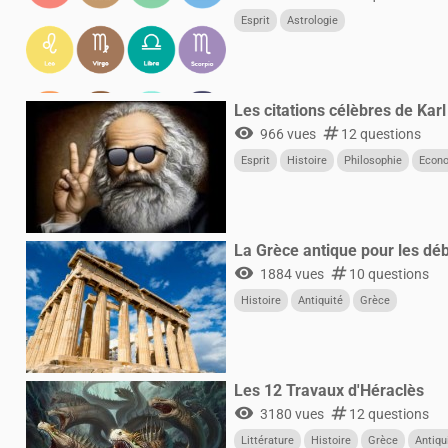
Esprit
Astrologie
Les citations célèbres de Kar
visibility
numbers
966 vues
12 questions
Esprit
Histoire
Philosophie
Econ
La Grèce antique pour les dé
visibility
numbers
1884 vues
10 questions
Histoire
Antiquité
Grèce
Les 12 Travaux d'Héraclès
visibility
numbers
3180 vues
12 questions
Littérature
Histoire
Grèce
Antiqu