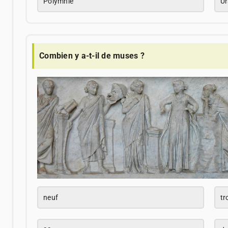
Polymnie
Ur
Combien y a-t-il de muses ?
neuf
tr