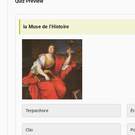
Quiz Preview
la Muse de l’Histoire
Terpsichore
Ér
Clio
Po