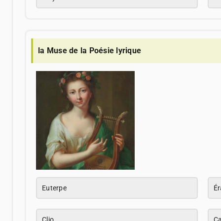
la Muse de la Poésie lyrique
Euterpe
Ér
Clio
Ca