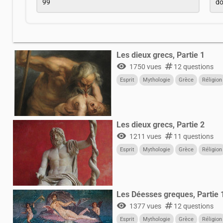
99
d
Les dieux grecs, Partie 1
visibility
numbers
1750 vues
12 questions
Esprit
Mythologie
Grèce
Réligion
Les dieux grecs, Partie 2
visibility
numbers
1211 vues
11 questions
Esprit
Mythologie
Grèce
Réligion
Les Déesses greques, Partie 
visibility
numbers
1377 vues
12 questions
Esprit
Mythologie
Grèce
Réligion