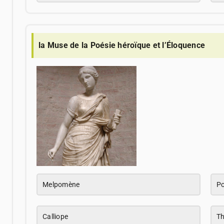
la Muse de la Poésie héroïque et l’Éloquence
Melpomène
Po
Calliope
Th