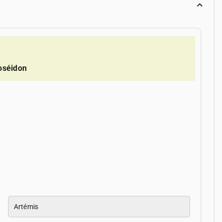
oséidon
Artémis