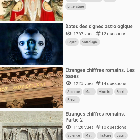
Littérature
Dates des signes astrologique
visibility
numbers
1262 vues
12 questions
Esprit
Astrologie
Etranges chiffres romains. Les
bases
visibility
numbers
1225 vues
14 questions
Science
Math
Histoire
Esprit
Brevet
Etranges chiffres romains.
Partie 2
visibility
numbers
1120 vues
10 questions
Science
Math
Histoire
Esprit