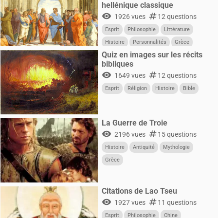
hellénique classique
visibility
numbers
1926 vues
12 questions
Esprit
Philosophie
Littérature
Histoire
Personnalités
Grèce
Quiz en images sur les récits
bibliques
visibility
numbers
1649 vues
12 questions
Esprit
Réligion
Histoire
Bible
La Guerre de Troie
visibility
numbers
2196 vues
15 questions
Histoire
Antiquité
Mythologie
Grèce
Citations de Lao Tseu
visibility
numbers
1927 vues
11 questions
Esprit
Philosophie
Chine