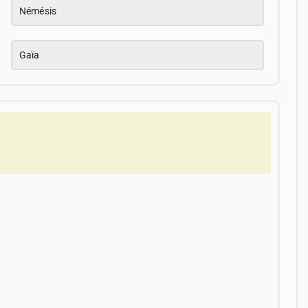
Némésis
Gaïa