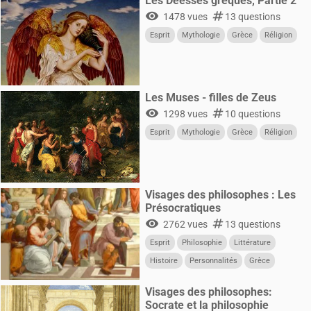
Les Déesses greques, Partie 2
visibility
numbers
1478 vues
13 questions
Esprit
Mythologie
Grèce
Réligion
Les Muses - filles de Zeus
visibility
numbers
1298 vues
10 questions
Esprit
Mythologie
Grèce
Réligion
Visages des philosophes : Les
Présocratiques
visibility
numbers
2762 vues
13 questions
Esprit
Philosophie
Littérature
Histoire
Personnalités
Grèce
Visages des philosophes:
Socrate et la philosophie