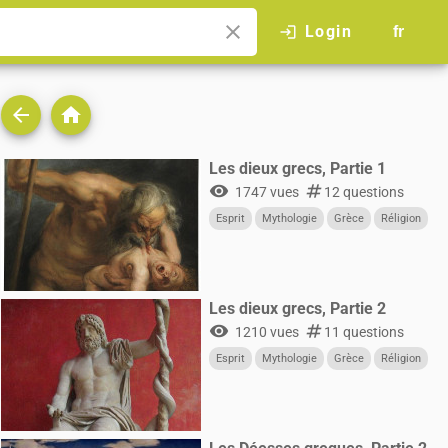
close
Login
login
fr
arrow_back
home
Les dieux grecs, Partie 1
visibility
numbers
1747 vues
12 questions
Esprit
Mythologie
Grèce
Réligion
Les dieux grecs, Partie 2
visibility
numbers
1210 vues
11 questions
Esprit
Mythologie
Grèce
Réligion