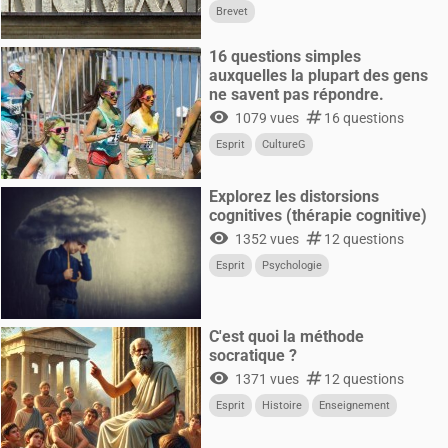
Brevet
16 questions simples
auxquelles la plupart des gens
ne savent pas répondre.
visibility
numbers
1079 vues
16 questions
Esprit
CultureG
Explorez les distorsions
cognitives (thérapie cognitive)
visibility
numbers
1352 vues
12 questions
Esprit
Psychologie
C'est quoi la méthode
socratique ?
visibility
numbers
1371 vues
12 questions
Esprit
Histoire
Enseignement