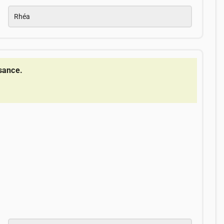
Rhéa
sance.