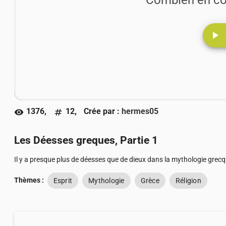
play_arrow
1376,
12,
Crée par :
hermes05
visibility
numbers
Les Déesses greques, Partie 1
Il y a presque plus de déesses que de dieux dans la mythologie gre
Thèmes :
Esprit
Mythologie
Grèce
Réligion