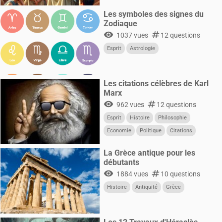
Les symboles des signes du
Zodiaque
visibility
numbers
1037 vues
12 questions
Esprit
Astrologie
Les citations célèbres de Karl
Marx
visibility
numbers
962 vues
12 questions
Esprit
Histoire
Philosophie
Economie
Politique
Citations
La Grèce antique pour les
débutants
visibility
numbers
1884 vues
10 questions
Histoire
Antiquité
Grèce