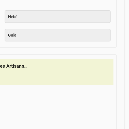
Hébé
Gaïa
des Artisans…