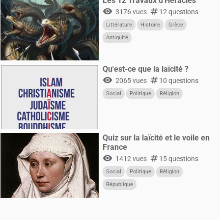
Les 12 Travaux d'Héraclès
visibility
numbers
3176 vues
12 questions
Littérature
Histoire
Grèce
Antiquité
Qu'est-ce que la laïcité ?
visibility
numbers
2065 vues
10 questions
Social
Politique
Réligion
Quiz sur la laïcité et le voile en
France
visibility
numbers
1412 vues
15 questions
Social
Politique
Réligion
République