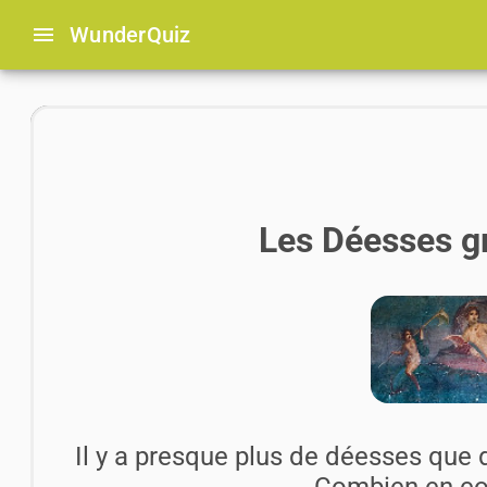
menu
Wunder
Quiz
Les Déesses gr
Il y a presque plus de déesses que
Combien en co