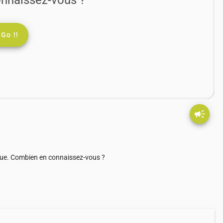
Go !!
campaign
cque. Combien en connaissez-vous ?