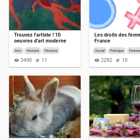
Trouvez l'artiste ! 10
Les droits des fem
oeuvres d'art moderne
France
très connues
Arts
Histoire
Peinture
Social
Politique
Femm
Droit
3490
11
2292
10
visibility
numbers
visibility
numbers