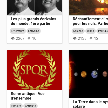
Les plus grands écrivains
Réchauffement cli
du monde, 1ère partie
pour les nuls, Parti
Littérature
Ecrivains
Science
Clima
Politiqu
2267
10
2138
12
visibility
numbers
visibility
numbers
Rome antique: Vue
d'ensemble
La Terre dans le s
solaire
Histoire
Antiquité