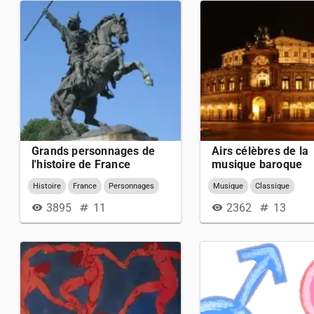
Grands personnages de
Airs célèbres de la
l'histoire de France
musique baroque
(Première partie)
Histoire
France
Personnages
Musique
Classique
3895
11
2362
13
visibility
numbers
visibility
numbers