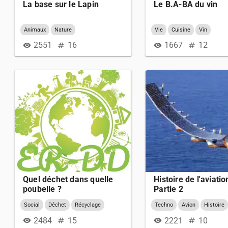
La base sur le Lapin
Le B.A-BA du vin
Animaux
Nature
Vie
Cuisine
Vin
2551
16
1667
12
visibility
numbers
visibility
numbers
Quel déchet dans quelle
Histoire de l'aviatio
poubelle ?
Partie 2
Social
Déchet
Récyclage
Techno
Avion
Histoire
Environnement
Écologie
2484
15
2221
10
visibility
numbers
visibility
numbers