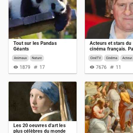
Tout sur les Pandas
Acteurs et stars du
Géants
cinéma français. Pa
Animaux
Nature
CinéTV
Cinéma
Acteur.
Français
Personnalités
1879
17
7676
11
visibility
numbers
visibility
numbers
Les 20 oeuvres d'art les
plus célèbres du monde