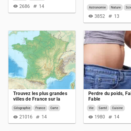
2686
14
visibility
numbers
Astronomie
Nature
Sci
3852
13
visibility
numbers
Trouvez les plus grandes
Perdre du poids, Fa
villes de France sur la
Fable
carte
Géographie
France
Carte
Vie
Santé
Cuisine
Villes
21016
14
1980
14
visibility
numbers
visibility
numbers