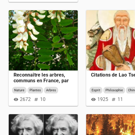
Reconnaître les arbres,
Citations de Lao Ts
communs en France, par
leurs feuilles ou fruits
Nature
Plantes
Arbres
Esprit
Philosophie
Chin
(Partie 2)
Littérature
2672
10
1925
11
visibility
numbers
visibility
numbers