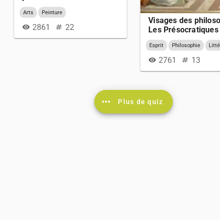
Arts
Peinture
Visages des philos
2861
22
visibility
numbers
Les Présocratiques
Esprit
Philosophie
Litt
Histoire
Personnalités
2761
13
visibility
numbers
more_horiz
Plus de quiz