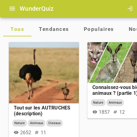
menu
Wunder
Quiz
login
Tous
Tendances
Populaires
No
Connaissez-vous bi
animaux ? (partie 1
Nature
Animaux
Tout sur les AUTRUCHES
1857
12
visibility
numbers
(description)
Nature
Animaux
Oiseaux
2652
11
visibility
numbers