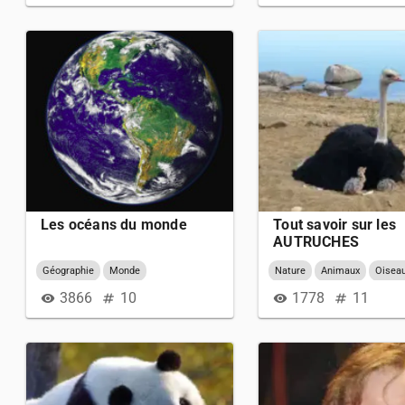
Les océans du monde
Tout savoir sur les
AUTRUCHES
(intermédiaire)
Géographie
Monde
Nature
Animaux
Oisea
3866
10
1778
11
visibility
numbers
visibility
numbers