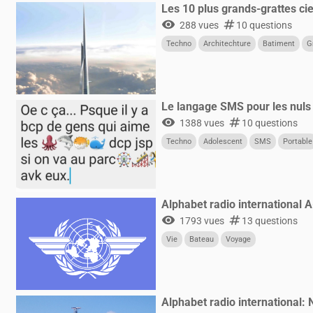
Les 10 plus grands-grattes ci
visibility
numbers
288 vues
10 questions
Techno
Architechture
Batiment
G
Le langage SMS pour les nuls
visibility
numbers
1388 vues
10 questions
Techno
Adolescent
SMS
Portable
Alphabet radio international 
visibility
numbers
1793 vues
13 questions
Vie
Bateau
Voyage
Alphabet radio international: 