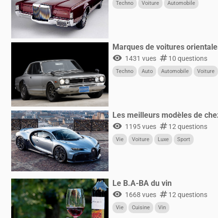
Techno
Voiture
Automobile
Marques de voitures orientale
visibility
numbers
1431 vues
10 questions
Techno
Auto
Automobile
Voiture
Les meilleurs modèles de che
visibility
numbers
1195 vues
12 questions
Vie
Voiture
Luxe
Sport
Le B.A-BA du vin
visibility
numbers
1668 vues
12 questions
Vie
Cuisine
Vin