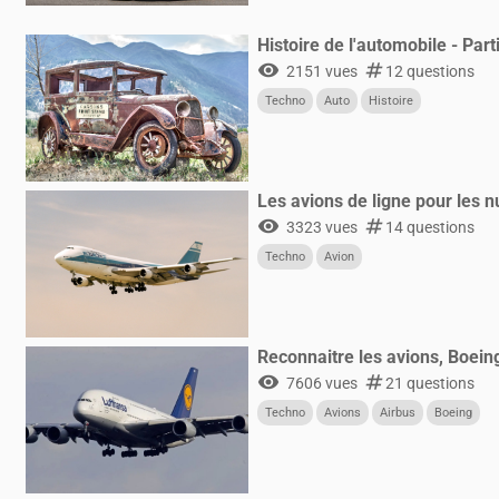
Histoire de l'automobile - Part
visibility
numbers
2151 vues
12 questions
Techno
Auto
Histoire
Les avions de ligne pour les n
visibility
numbers
3323 vues
14 questions
Techno
Avion
Reconnaitre les avions, Boein
visibility
numbers
7606 vues
21 questions
Techno
Avions
Airbus
Boeing