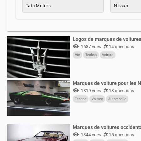
Tata Motors
Nissan
Logos de marques de voiture
visibility
numbers
1637 vues
14 questions
Vie
Techno
Voiture
Marques de voiture pour les N
visibility
numbers
1819 vues
13 questions
Techno
Voiture
Automobile
Marques de voitures occident
visibility
numbers
1344 vues
15 questions