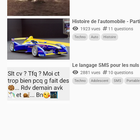
Histoire de l'automobile - Part
visibility
numbers
1923 vues
11 questions
Techno
Auto
Histoire
Le langage SMS pour les nuls 
visibility
numbers
2881 vues
10 questions
Techno
Adolescent
SMS
Portable