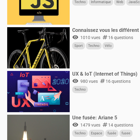
Techno
Informatique
Web
JavaSc
Connaissez vous les différent 
visibility
numbers
1010 vues
16 questions
Sport
Techno
Vélo
UX & IoT (Internet of Things)
visibility
numbers
980 vues
16 questions
Techno
Une fusée: Ariane 5
visibility
numbers
1479 vues
14 questions
Techno
Espace
fusée
fusee