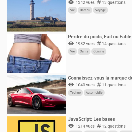
visibility
numbers
1342 vues
13 questions
Vie
Bateau
Voyage
Perdre du poids, Fait ou Fable
visibility
numbers
1982 vues
14 questions
Vie
Santé
Cuisine
Connaissez-vous la marque de
visibility
numbers
1040 vues
11 questions
Techno
Automobile
JavaScript: Les bases
visibility
numbers
1214 vues
12 questions