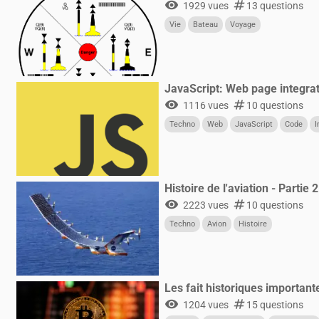
visibility
numbers
1929 vues
13 questions
Vie
Bateau
Voyage
JavaScript: Web page integra
visibility
numbers
1116 vues
10 questions
Techno
Web
JavaScript
Code
I
Histoire de l'aviation - Partie 2
visibility
numbers
2223 vues
10 questions
Techno
Avion
Histoire
Les fait historiques important
visibility
numbers
1204 vues
15 questions