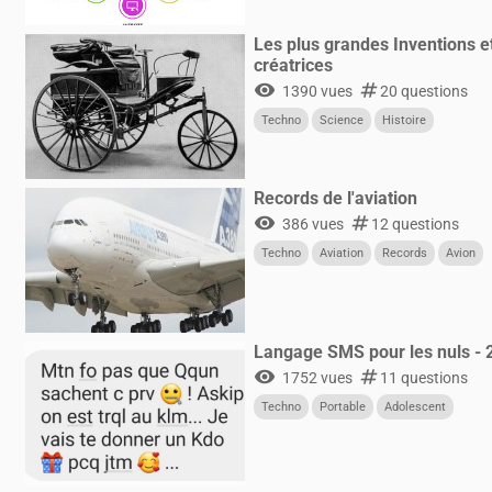
Les plus grandes Inventions e
créatrices
visibility
numbers
1390 vues
20 questions
Techno
Science
Histoire
Records de l'aviation
visibility
numbers
386 vues
12 questions
Techno
Aviation
Records
Avion
Langage SMS pour les nuls - 
visibility
numbers
1752 vues
11 questions
Techno
Portable
Adolescent