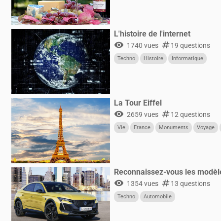
L'histoire de l'internet
visibility
numbers
1740 vues
19 questions
Techno
Histoire
Informatique
La Tour Eiffel
visibility
numbers
2659 vues
12 questions
Vie
France
Monuments
Voyage
Reconnaissez-vous les modèl
visibility
numbers
1354 vues
13 questions
Techno
Automobile