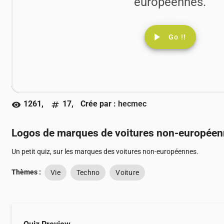
européennes.
play_arrow
Go !!
1261,
17,
Crée par :
hecmec
visibility
numbers
Logos de marques de voitures non-europée
Un petit quiz, sur les marques des voitures non-européennes.
Thèmes :
Vie
Techno
Voiture