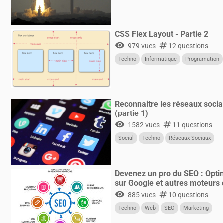
CSS Flex Layout - Partie 2
visibility
numbers
979 vues
12 questions
Techno
Informatique
Programation
Reconnaitre les réseaux sociau
(partie 1)
visibility
numbers
1582 vues
11 questions
Social
Techno
Réseaux-Sociaux
Devenez un pro du SEO : Opti
sur Google et autres moteurs
visibility
numbers
885 vues
10 questions
Techno
Web
SEO
Marketing