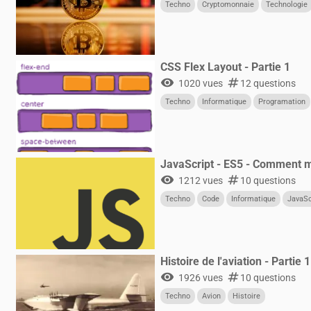
Techno
Cryptomonnaie
Technologie
CSS Flex Layout - Partie 1
visibility
numbers
1020 vues
12 questions
Techno
Informatique
Programation
JavaScript - ES5 - Comment ma
visibility
numbers
1212 vues
10 questions
Techno
Code
Informatique
JavaSc
Histoire de l'aviation - Partie 1
visibility
numbers
1926 vues
10 questions
Techno
Avion
Histoire