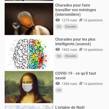
Permis-de-conduire
Circulation
Charades pour faire
CultureG
travailler vos méninges
(intermédière)
visibility
numbers
1279 vues
10 questions
Vie
Charades
Charades pour les plus
intelligents (avancé)
visibility
numbers
1842 vues
10 questions
Vie
Charades
COVID-19 - ce qu'il faut
savoir
visibility
numbers
1368 vues
14 questions
Vie
L'origine de Noël