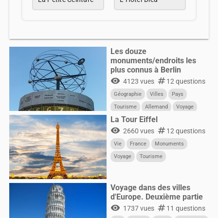
Les douze
monuments/endroits les
plus connus à Berlin
visibility
numbers
4123 vues
12 questions
Géographie
Villes
Pays
Tourisme
Allemand
Voyage
La Tour Eiffel
visibility
numbers
2660 vues
12 questions
Vie
France
Monuments
Voyage
Tourisme
Voyage dans des villes
d'Europe. Deuxième partie
visibility
numbers
1737 vues
11 questions