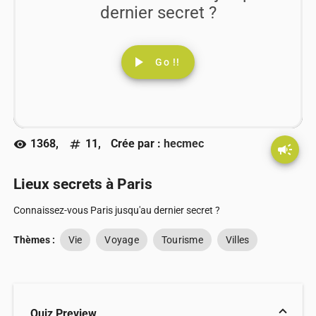
dernier secret ?
play_arrow
Go !!
1368,
11,
Crée par :
hecmec
visibility
numbers
campaign
Lieux secrets à Paris
Connaissez-vous Paris jusqu'au dernier secret ?
Thèmes :
Vie
Voyage
Tourisme
Villes
Quiz Preview