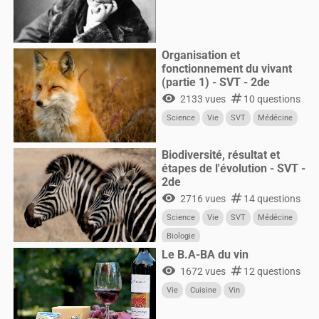
Organisation et
fonctionnement du vivant
(partie 1) - SVT - 2de
visibility
numbers
2133 vues
10 questions
Science
Vie
SVT
Médécine
Biodiversité, résultat et
étapes de l'évolution - SVT -
2de
visibility
numbers
2716 vues
14 questions
Science
Vie
SVT
Médécine
Biologie
Le B.A-BA du vin
visibility
numbers
1672 vues
12 questions
Vie
Cuisine
Vin