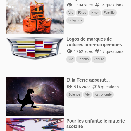
visibility
numbers
1304 vues
14 questions
Vie
Fêtes
Hiver
Famille
Religions
Logos de marques de
voitures non-européennes
visibility
numbers
1262 vues
17 questions
Vie
Techno
Voiture
Et la Terre apparut...
visibility
numbers
916 vues
8 questions
Science
Vie
Astronomie
Pour les enfants: le matériel
scolaire