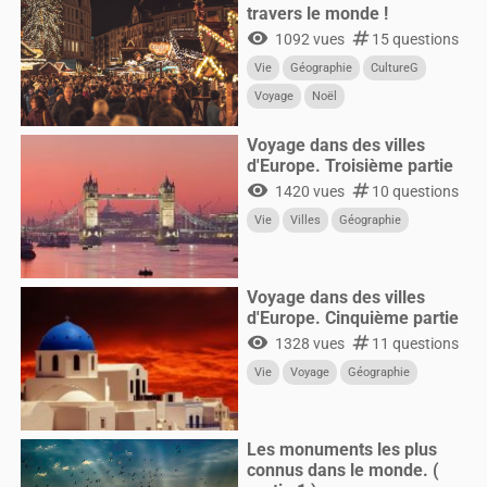
travers le monde !
visibility
numbers
1092 vues
15 questions
Vie
Géographie
CultureG
Voyage
Noël
Voyage dans des villes
d'Europe. Troisième partie
visibility
numbers
1420 vues
10 questions
Vie
Villes
Géographie
Voyage dans des villes
d'Europe. Cinquième partie
visibility
numbers
1328 vues
11 questions
Vie
Voyage
Géographie
Les monuments les plus
connus dans le monde. (