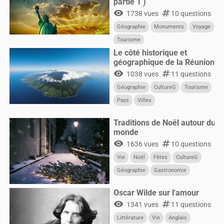
partie 1 )
visibility
numbers
1738 vues
10 questions
Géographie
Monuments
Voyage
Tourisme
Le côté historique et
géographique de la Réunion
visibility
numbers
1038 vues
11 questions
Géographie
CultureG
Tourisme
Pays
Villes
Traditions de Noël autour du
monde
visibility
numbers
1636 vues
10 questions
Vie
Noël
Fêtes
CultureG
Géographie
Gastronomie
Oscar Wilde sur l'amour
visibility
numbers
1341 vues
11 questions
Littérature
Vie
Anglais