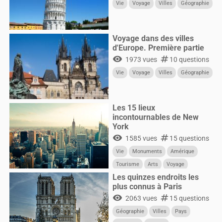
Vie
Voyage
Villes
Géographie
Voyage dans des villes
d'Europe. Première partie
visibility
numbers
1973 vues
10 questions
Vie
Voyage
Villes
Géographie
Les 15 lieux
incontournables de New
York
visibility
numbers
1585 vues
15 questions
Vie
Monuments
Amérique
Tourisme
Arts
Voyage
Les quinzes endroits les
États-Unis
plus connus à Paris
visibility
numbers
2063 vues
15 questions
Géographie
Villes
Pays