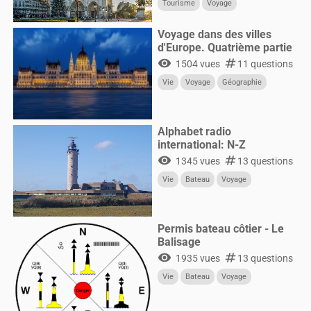
Tourisme
Voyage
Voyage dans des villes
d'Europe. Quatrième partie
visibility
numbers
1504 vues
11 questions
Vie
Voyage
Géographie
Alphabet radio
international: N-Z
visibility
numbers
1345 vues
13 questions
Vie
Bateau
Voyage
Permis bateau côtier - Le
Balisage
visibility
numbers
1935 vues
13 questions
Vie
Bateau
Voyage