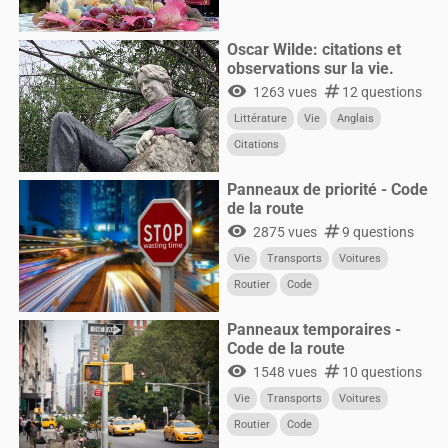
Oscar Wilde: citations et
observations sur la vie.
visibility
numbers
1263 vues
12 questions
Littérature
Vie
Anglais
Citations
Panneaux de priorité - Code
de la route
visibility
numbers
2875 vues
9 questions
Vie
Transports
Voitures
Routier
Code
Permis-de-conduire
Circulation
Panneaux temporaires -
CultureG
Code de la route
visibility
numbers
1548 vues
10 questions
Vie
Transports
Voitures
Routier
Code