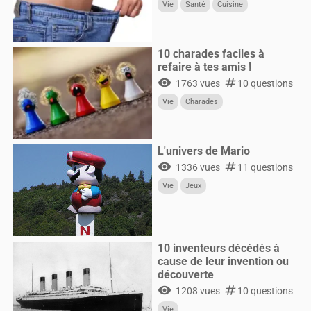
Vie
Santé
Cuisine
10 charades faciles à
refaire à tes amis !
visibility
numbers
1763 vues
10 questions
Vie
Charades
L'univers de Mario
visibility
numbers
1336 vues
11 questions
Vie
Jeux
10 inventeurs décédés à
cause de leur invention ou
découverte
visibility
numbers
1208 vues
10 questions
Vie