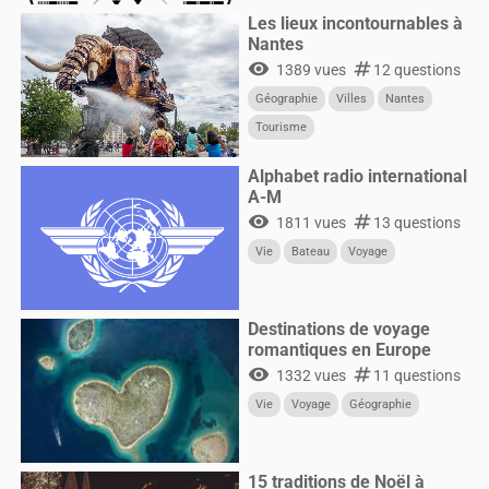
Les lieux incontournables à
Nantes
visibility
numbers
1389 vues
12 questions
Géographie
Villes
Nantes
Tourisme
Alphabet radio international
A-M
visibility
numbers
1811 vues
13 questions
Vie
Bateau
Voyage
Destinations de voyage
romantiques en Europe
visibility
numbers
1332 vues
11 questions
Vie
Voyage
Géographie
15 traditions de Noël à