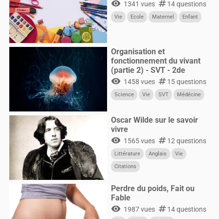
visibility
numbers
1341 vues
14 questions
Vie
Ecole
Maternel
Enfant
Organisation et
fonctionnement du vivant
(partie 2) - SVT - 2de
visibility
numbers
1458 vues
15 questions
Science
Vie
SVT
Médécine
Oscar Wilde sur le savoir
vivre
visibility
numbers
1565 vues
12 questions
Littérature
Anglais
Vie
Citations
Perdre du poids, Fait ou
Fable
visibility
numbers
1987 vues
14 questions