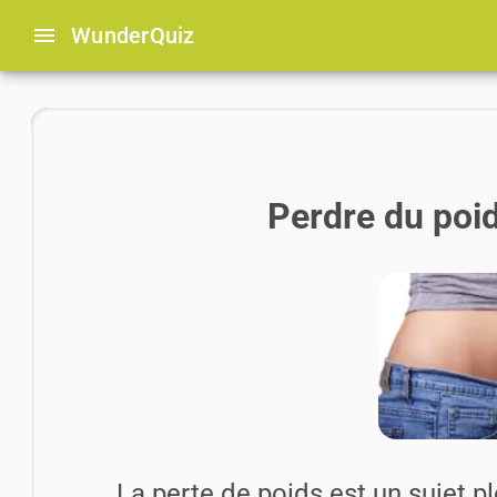
menu
Wunder
Quiz
Perdre du poid
La perte de poids est un sujet 