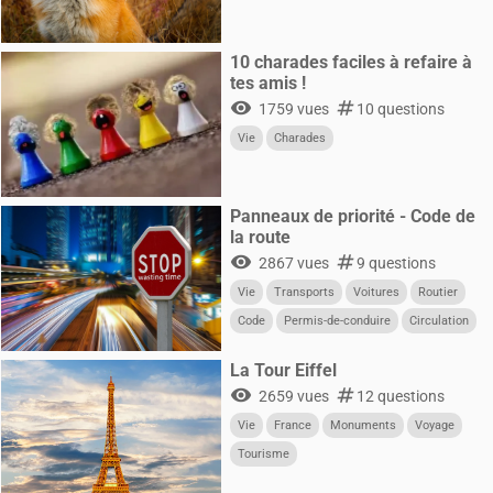
10 charades faciles à refaire à
tes amis !
visibility
numbers
1759 vues
10 questions
Vie
Charades
Panneaux de priorité - Code de
la route
visibility
numbers
2867 vues
9 questions
Vie
Transports
Voitures
Routier
Code
Permis-de-conduire
Circulation
CultureG
La Tour Eiffel
visibility
numbers
2659 vues
12 questions
Vie
France
Monuments
Voyage
Tourisme