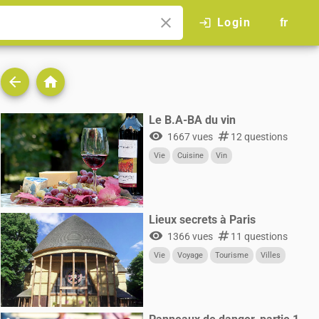
close
Login
login
fr
arrow_back
home
Le B.A-BA du vin
visibility
numbers
1667 vues
12 questions
Vie
Cuisine
Vin
Lieux secrets à Paris
visibility
numbers
1366 vues
11 questions
Vie
Voyage
Tourisme
Villes