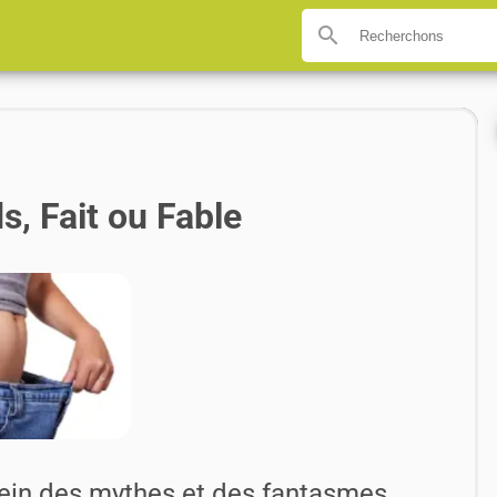
search
s, Fait ou Fable
plein des mythes et des fantasmes.