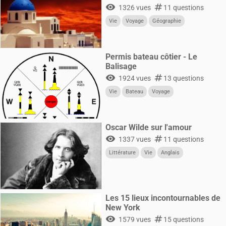
visibility
numbers
1326 vues
11 questions
Vie
Voyage
Géographie
Permis bateau côtier - Le
Balisage
visibility
numbers
1924 vues
13 questions
Vie
Bateau
Voyage
Oscar Wilde sur l'amour
visibility
numbers
1337 vues
11 questions
Littérature
Vie
Anglais
Les 15 lieux incontournables de
New York
visibility
numbers
1579 vues
15 questions