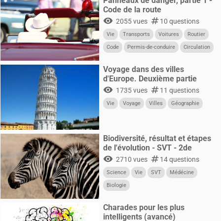
Panneaux de danger, partie 1 -
Code de la route
visibility
numbers
2055 vues
10 questions
Vie
Transports
Voitures
Routier
Code
Permis-de-conduire
Circulation
CultureG
Voyage dans des villes
d'Europe. Deuxième partie
visibility
numbers
1735 vues
11 questions
Vie
Voyage
Villes
Géographie
Biodiversité, résultat et étapes
de l'évolution - SVT - 2de
visibility
numbers
2710 vues
14 questions
Science
Vie
SVT
Médécine
Biologie
Charades pour les plus
intelligents (avancé)