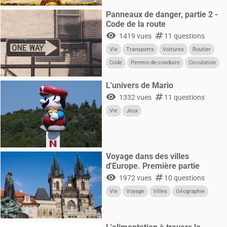
Panneaux de danger, partie 2 -
Code de la route
visibility
numbers
1419 vues
11 questions
Vie
Transports
Voitures
Routier
Code
Permis-de-conduire
Circulation
CultureG
L'univers de Mario
visibility
numbers
1332 vues
11 questions
Vie
Jeux
Voyage dans des villes
d'Europe. Première partie
visibility
numbers
1972 vues
10 questions
Vie
Voyage
Villes
Géographie