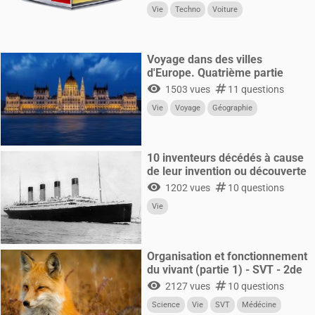
Vie
Techno
Voiture
Voyage dans des villes
d'Europe. Quatrième partie
visibility
numbers
1503 vues
11 questions
Vie
Voyage
Géographie
10 inventeurs décédés à cause
de leur invention ou découverte
visibility
numbers
1202 vues
10 questions
Vie
Organisation et fonctionnement
du vivant (partie 1) - SVT - 2de
visibility
numbers
2127 vues
10 questions
Science
Vie
SVT
Médécine