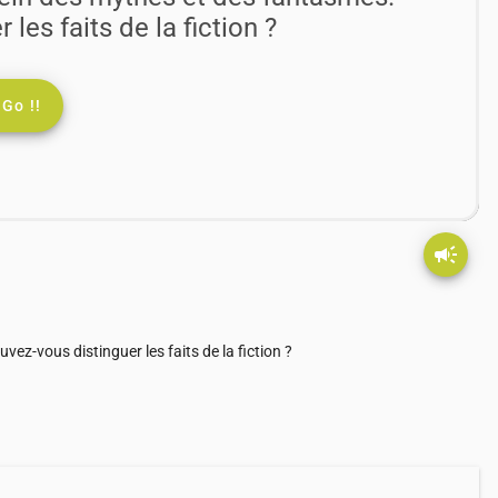
les faits de la fiction ?
Go !!
campaign
ez-vous distinguer les faits de la fiction ?