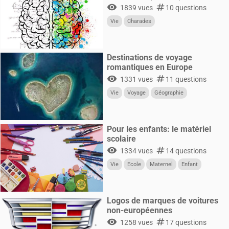
visibility
numbers
1839 vues
10 questions
Vie
Charades
Destinations de voyage
romantiques en Europe
visibility
numbers
1331 vues
11 questions
Vie
Voyage
Géographie
Pour les enfants: le matériel
scolaire
visibility
numbers
1334 vues
14 questions
Vie
Ecole
Maternel
Enfant
Logos de marques de voitures
non-européennes
visibility
numbers
1258 vues
17 questions