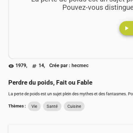
Pouvez-vous distinguer 
play_arrow
1979,
14,
Crée par :
hecmec
visibility
numbers
Perdre du poids, Fait ou Fable
La perte de poids est un sujet plein des mythes et des fantasmes. Pouv
Thèmes :
Vie
Santé
Cuisine