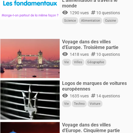
L'alimentation à travers le
monde
visibility
numbers
1290 vues
10 questions
Science
Alimentation
Cuisine
Voyage dans des villes
d'Europe. Troisième partie
visibility
numbers
1418 vues
10 questions
Vie
Villes
Géographie
Logos de marques de voitures
européennes
visibility
numbers
1635 vues
14 questions
Vie
Techno
Voiture
Voyage dans des villes
d'Europe. Cinquième partie