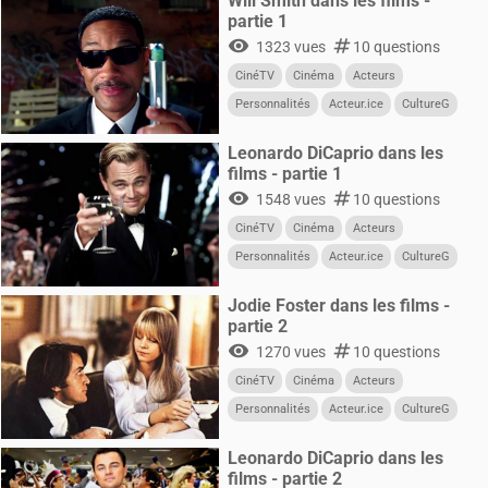
Will Smith dans les films -
partie 1
visibility
numbers
1323 vues
10 questions
CinéTV
Cinéma
Acteurs
Personnalités
Acteur.ice
CultureG
Films
Leonardo DiCaprio dans les
films - partie 1
visibility
numbers
1548 vues
10 questions
CinéTV
Cinéma
Acteurs
Personnalités
Acteur.ice
CultureG
Films
Jodie Foster dans les films -
partie 2
visibility
numbers
1270 vues
10 questions
CinéTV
Cinéma
Acteurs
Personnalités
Acteur.ice
CultureG
Films
Leonardo DiCaprio dans les
films - partie 2