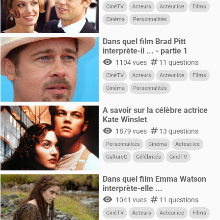
CinéTV
Acteurs
Acteur.ice
Films
Cinéma
Personnalités
Dans quel film Brad Pitt
interprète-il ... - partie 1
visibility
numbers
1104 vues
11 questions
CinéTV
Acteurs
Acteur.ice
Films
Cinéma
Personnalités
A savoir sur la célèbre actrice
Kate Winslet
visibility
numbers
1879 vues
13 questions
Personnalités
Cinéma
Acteur.ice
CultureG
Célébrités
CinéTV
Acteurs
Dans quel film Emma Watson
interprète-elle ...
visibility
numbers
1041 vues
11 questions
CinéTV
Acteurs
Acteur.ice
Films