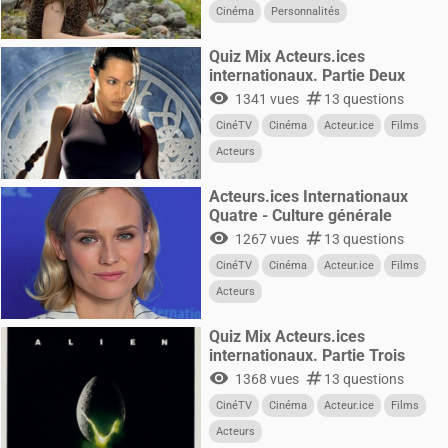
Cinéma
Personnalités
Quiz Mix Acteurs.ices
internationaux. Partie Deux
visibility
numbers
1341 vues
13 questions
CinéTV
Cinéma
Acteur.ice
Films
Acteurs
Acteurs.ices Internationaux
Quatre - Culture générale
visibility
numbers
1267 vues
13 questions
CinéTV
Cinéma
Acteur.ice
Films
Acteurs
Quiz Mix Acteurs.ices
internationaux. Partie Trois
visibility
numbers
1368 vues
13 questions
CinéTV
Cinéma
Acteur.ice
Films
Acteurs