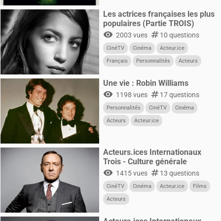
Les actrices françaises les plus
populaires (Partie TROIS)
visibility
numbers
2003 vues
10 questions
CinéTV
Cinéma
Acteur.ice
Français
Personnalités
Acteurs
Femmes
Une vie : Robin Williams
visibility
numbers
1198 vues
17 questions
Personnalités
CinéTV
Cinéma
Acteurs
Acteur.ice
Acteurs.ices Internationaux
Trois - Culture générale
visibility
numbers
1415 vues
13 questions
CinéTV
Cinéma
Acteur.ice
Films
Acteurs