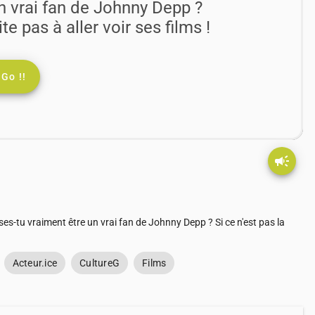
n vrai fan de Johnny Depp ?
ite pas à aller voir ses films !
Go !!
campaign
nses-tu vraiment être un vrai fan de Johnny Depp ? Si ce n'est pas la
Acteur.ice
CultureG
Films