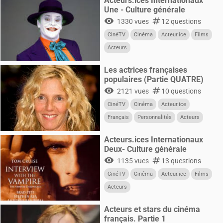
Acteurs.ices Internationaux
Une - Culture générale
visibility
numbers
1330 vues
12 questions
CinéTV
Cinéma
Acteur.ice
Films
Acteurs
Les actrices françaises
populaires (Partie QUATRE)
visibility
numbers
2121 vues
10 questions
CinéTV
Cinéma
Acteur.ice
Français
Personnalités
Acteurs
Femmes
Acteurs.ices Internationaux
Deux- Culture générale
visibility
numbers
1135 vues
13 questions
CinéTV
Cinéma
Acteur.ice
Films
Acteurs
Acteurs et stars du cinéma
français. Partie 1