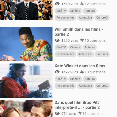
visibility
numbers
1518 vues
12 questions
CinéTV
Cinéma
Acteurs
Personnalités
Acteur.ice
CultureG
Films
Will Smith dans les films -
partie 2
visibility
numbers
1229 vues
10 questions
CinéTV
Cinéma
Acteurs
Personnalités
Acteur.ice
CultureG
Films
Kate Winslet dans les films
visibility
numbers
1492 vues
13 questions
CinéTV
Cinéma
Acteurs
Personnalités
Acteur.ice
CultureG
Films
Dans quel film Brad Pitt
interprète-il ... - partie 2
visibility
numbers
974 vues
11 questions