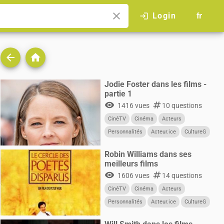
close
Login
login
fr
arrow_back
home
Jodie Foster dans les films -
partie 1
visibility
numbers
1416 vues
10 questions
CinéTV
Cinéma
Acteurs
Personnalités
Acteur.ice
CultureG
Films
Robin Williams dans ses
meilleurs films
visibility
numbers
1606 vues
14 questions
CinéTV
Cinéma
Acteurs
Personnalités
Acteur.ice
CultureG
Films