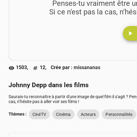
Penses-tu vraiment être u
Si ce n'est pas la cas, n’hés
play_arrow
1503,
12,
Crée par :
missananas
visibility
numbers
Johnny Depp dans les films
Saurais-tu reconnaître à partir d'une image de quel film il s'agit ? Pe
cas, n’hésite pas à aller voir ses films !
Thèmes :
CinéTV
Cinéma
Acteurs
Personnalités