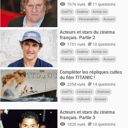
visibility
numbers
7676 vues
11 questions
CinéTV
Cinéma
Acteur.ice
Français
Personnalités
Acteurs
Acteurs et stars du cinéma
français. Partie 2
visibility
numbers
1751 vues
10 questions
CinéTV
Cinéma
Acteur.ice
Français
Personnalités
Acteurs
Compléter les répliques cultes
du film TITANIC !
visibility
numbers
2354 vues
14 questions
CinéTV
Littérature
Citations
Cinéma
CultureG
Acteurs
Acteur.ice
Acteurs et stars du cinéma
français. Partie 3
visibility
numbers
1826 vues
10 questions