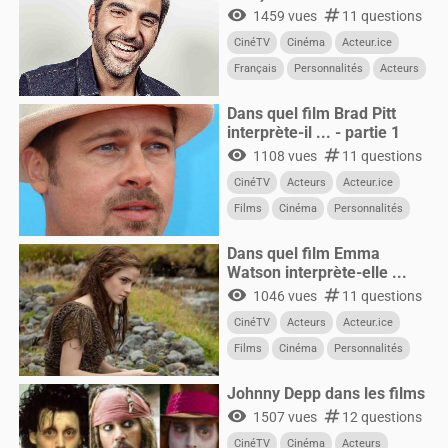
visibility
numbers
1459 vues
11 questions
CinéTV
Cinéma
Acteur.ice
Français
Personnalités
Acteurs
Dans quel film Brad Pitt
interprète-il ... - partie 1
visibility
numbers
1108 vues
11 questions
CinéTV
Acteurs
Acteur.ice
Films
Cinéma
Personnalités
Dans quel film Emma
Watson interprète-elle ...
visibility
numbers
1046 vues
11 questions
CinéTV
Acteurs
Acteur.ice
Films
Cinéma
Personnalités
Johnny Depp dans les films
visibility
numbers
1507 vues
12 questions
CinéTV
Cinéma
Acteurs