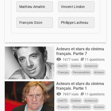
Mathieu Amalric
Vincent Lindon
François Ozon
Philippe Lacheau
Acteurs et stars du cinéma
français. Partie 7
visibility
numbers
1677 vues
11 questions
CinéTV
Cinéma
Acteur.ice
Français
Personnalités
Acteurs
Acteurs et stars du cinéma
français. Partie 1
visibility
numbers
7697 vues
11 questions
CinéTV
Cinéma
Acteur.ice
Français
Personnalités
Acteurs