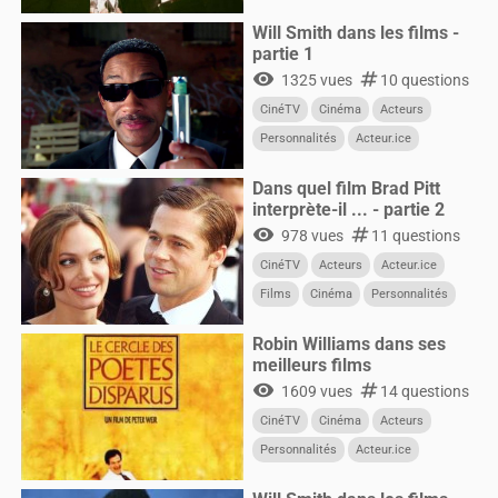
Will Smith dans les films -
partie 1
visibility
numbers
1325 vues
10 questions
CinéTV
Cinéma
Acteurs
Personnalités
Acteur.ice
CultureG
Films
Dans quel film Brad Pitt
interprète-il ... - partie 2
visibility
numbers
978 vues
11 questions
CinéTV
Acteurs
Acteur.ice
Films
Cinéma
Personnalités
Robin Williams dans ses
meilleurs films
visibility
numbers
1609 vues
14 questions
CinéTV
Cinéma
Acteurs
Personnalités
Acteur.ice
CultureG
Films