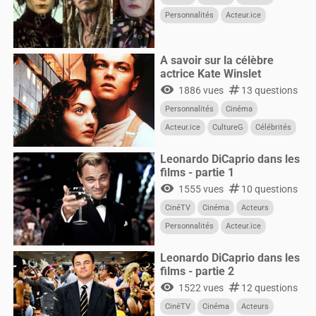
Personnalités
Acteur.ice
CultureG
Films
A savoir sur la célèbre
actrice Kate Winslet
visibility
numbers
1886 vues
13 questions
Personnalités
Cinéma
Acteur.ice
CultureG
Célébrités
CinéTV
Acteurs
Leonardo DiCaprio dans les
films - partie 1
visibility
numbers
1555 vues
10 questions
CinéTV
Cinéma
Acteurs
Personnalités
Acteur.ice
CultureG
Films
Leonardo DiCaprio dans les
films - partie 2
visibility
numbers
1522 vues
12 questions
CinéTV
Cinéma
Acteurs