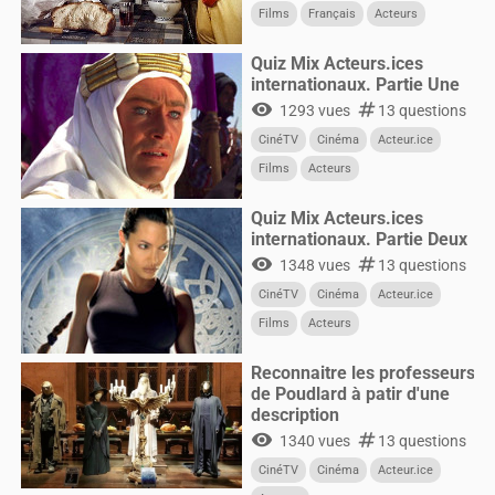
Films
Français
Acteurs
Quiz Mix Acteurs.ices
internationaux. Partie Une
visibility
numbers
1293 vues
13 questions
CinéTV
Cinéma
Acteur.ice
Films
Acteurs
Quiz Mix Acteurs.ices
internationaux. Partie Deux
visibility
numbers
1348 vues
13 questions
CinéTV
Cinéma
Acteur.ice
Films
Acteurs
Reconnaitre les professeurs
de Poudlard à patir d'une
description
visibility
numbers
1340 vues
13 questions
CinéTV
Cinéma
Acteur.ice