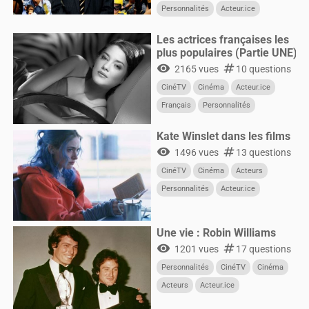
Personnalités
Acteur.ice
CultureG
Films
Les actrices françaises les
plus populaires (Partie UNE)
visibility
numbers
2165 vues
10 questions
CinéTV
Cinéma
Acteur.ice
Français
Personnalités
Femmes
Kate Winslet dans les films
visibility
numbers
1496 vues
13 questions
CinéTV
Cinéma
Acteurs
Personnalités
Acteur.ice
CultureG
Films
Une vie : Robin Williams
visibility
numbers
1201 vues
17 questions
Personnalités
CinéTV
Cinéma
Acteurs
Acteur.ice