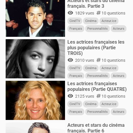
Acteurs et stars du cinéma
français. Partie 3
visibility
numbers
1829 vues
10 questions
CinéTV
Cinéma
Acteur.ice
Français
Personnalités
Acteurs
Les actrices françaises les
plus populaires (Partie
TROIS)
visibility
numbers
2010 vues
10 questions
CinéTV
Cinéma
Acteur.ice
Français
Personnalités
Acteurs
Les actrices françaises
Femmes
populaires (Partie QUATRE)
visibility
numbers
2125 vues
10 questions
CinéTV
Cinéma
Acteur.ice
Français
Personnalités
Acteurs
Femmes
Acteurs et stars du cinéma
français. Partie 6