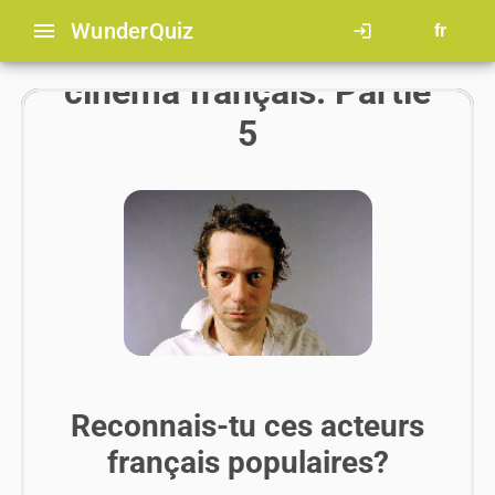
menu
Wunder
Quiz
login
fr
Acteurs et stars du
cinéma français. Partie
5
Reconnais-tu ces acteurs
français populaires?