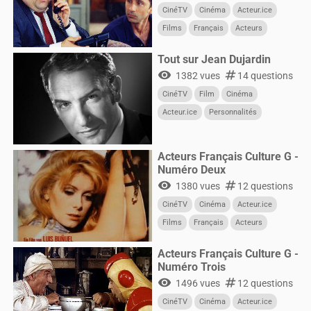
CinéTV
Cinéma
Acteur.ice
Films
Français
Acteurs
Tout sur Jean Dujardin
visibility
numbers
1382 vues
14 questions
CinéTV
Film
Cinéma
Acteur.ice
Personnalités
Acteurs
Acteurs Français Culture G -
Numéro Deux
visibility
numbers
1380 vues
12 questions
CinéTV
Cinéma
Acteur.ice
Films
Français
Acteurs
Acteurs Français Culture G -
Numéro Trois
visibility
numbers
1496 vues
12 questions
CinéTV
Cinéma
Acteur.ice