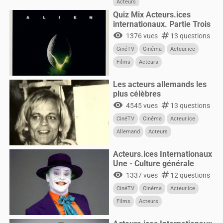
Acteurs
Quiz Mix Acteurs.ices
internationaux. Partie Trois
visibility
numbers
1376 vues
13 questions
CinéTV
Cinéma
Acteur.ice
Films
Acteurs
Les acteurs allemands les
plus célèbres
visibility
numbers
4545 vues
13 questions
CinéTV
Cinéma
Acteur.ice
Allemand
Acteurs
Acteurs.ices Internationaux
Une - Culture générale
visibility
numbers
1337 vues
12 questions
CinéTV
Cinéma
Acteur.ice
Films
Acteurs