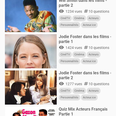
Will Smith dans les films -
partie 2
visibility
numbers
1234 vues
10 questions
CinéTV
Cinéma
Acteurs
Personnalités
Acteur.ice
CultureG
Films
Jodie Foster dans les films -
partie 1
visibility
numbers
1424 vues
10 questions
CinéTV
Cinéma
Acteurs
Personnalités
Acteur.ice
CultureG
Films
Jodie Foster dans les films -
partie 2
visibility
numbers
1277 vues
10 questions
CinéTV
Cinéma
Acteurs
Personnalités
Acteur.ice
CultureG
Films
Quiz Mix Acteurs Français
Partie 1