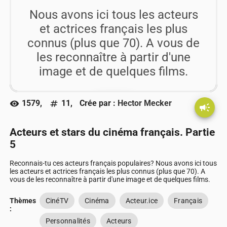
Nous avons ici tous les acteurs
et actrices français les plus
connus (plus que 70). A vous de
les reconnaître à partir d'une
image et de quelques films.
1579,
11,
Crée par :
Hector Mecker
visibility
numbers
play_arrow
campaign
Go !!
Acteurs et stars du cinéma français. Partie
5
Reconnais-tu ces acteurs français populaires? Nous avons ici tous
les acteurs et actrices français les plus connus (plus que 70). A
vous de les reconnaître à partir d'une image et de quelques films.
Thèmes
CinéTV
Cinéma
Acteur.ice
Français
:
Personnalités
Acteurs