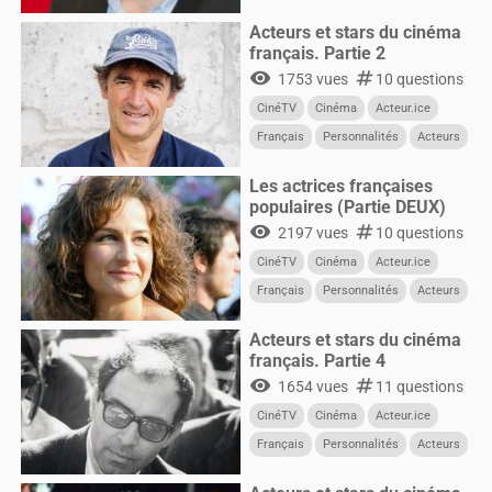
Acteurs et stars du cinéma
français. Partie 2
visibility
numbers
1753 vues
10 questions
CinéTV
Cinéma
Acteur.ice
Français
Personnalités
Acteurs
Les actrices françaises
populaires (Partie DEUX)
visibility
numbers
2197 vues
10 questions
CinéTV
Cinéma
Acteur.ice
Français
Personnalités
Acteurs
Femmes
Acteurs et stars du cinéma
français. Partie 4
visibility
numbers
1654 vues
11 questions
CinéTV
Cinéma
Acteur.ice
Français
Personnalités
Acteurs