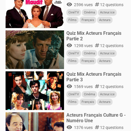
visibility
numbers
2596 vues
12 questions
CinéTV
Cinéma
Acteur.ice
Films
Français
Acteurs
Quiz Mix Acteurs Français
Partie 2
visibility
numbers
1298 vues
12 questions
CinéTV
Cinéma
Acteur.ice
Films
Français
Acteurs
Quiz Mix Acteurs Français
Partie 3
visibility
numbers
1569 vues
12 questions
CinéTV
Cinéma
Acteur.ice
Films
Français
Acteurs
Acteurs Français Culture G -
Numéro Une
visibility
numbers
1376 vues
12 questions