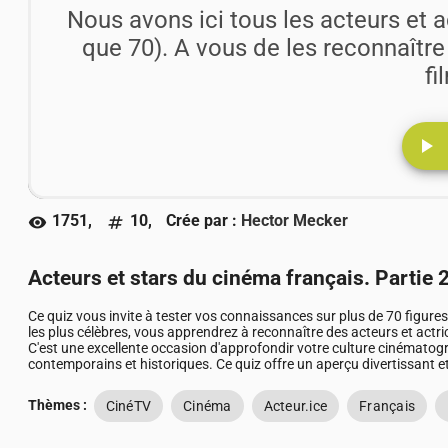
Nous avons ici tous les acteurs et a
que 70). A vous de les reconnaître
fi
play_arrow
1751,
10,
Crée par :
Hector Mecker
visibility
numbers
Acteurs et stars du cinéma français. Partie 
Ce quiz vous invite à tester vos connaissances sur plus de 70 figure
les plus célèbres, vous apprendrez à reconnaître des acteurs et actric
C'est une excellente occasion d'approfondir votre culture cinématogr
contemporains et historiques. Ce quiz offre un aperçu divertissant 
Thèmes :
CinéTV
Cinéma
Acteur.ice
Français