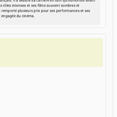
rançais. Il a débuté sa carrière en tant qu'humoriste avant
s rôles intenses et ses films souvent sombres et
 a remporté plusieurs prix pour ses performances et ses
et engagée du cinéma.