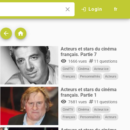
close
Login
login
fr
arrow_back
home
Acteurs et stars du cinéma
français. Partie 7
visibility
numbers
1666 vues
11 questions
CinéTV
Cinéma
Acteur.ice
Français
Personnalités
Acteurs
Acteurs et stars du cinéma
français. Partie 1
visibility
numbers
7681 vues
11 questions
CinéTV
Cinéma
Acteur.ice
Français
Personnalités
Acteurs