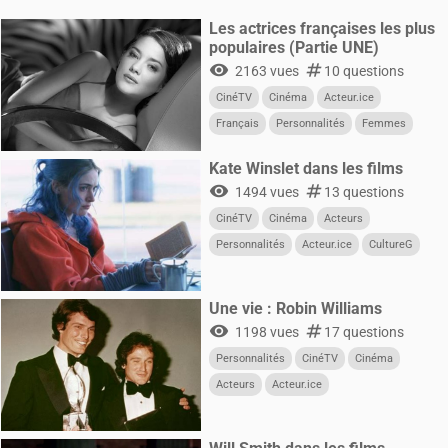
Films
Les actrices françaises les plus
populaires (Partie UNE)
visibility
numbers
2163 vues
10 questions
CinéTV
Cinéma
Acteur.ice
Français
Personnalités
Femmes
Kate Winslet dans les films
visibility
numbers
1494 vues
13 questions
CinéTV
Cinéma
Acteurs
Personnalités
Acteur.ice
CultureG
Films
Une vie : Robin Williams
visibility
numbers
1198 vues
17 questions
Personnalités
CinéTV
Cinéma
Acteurs
Acteur.ice