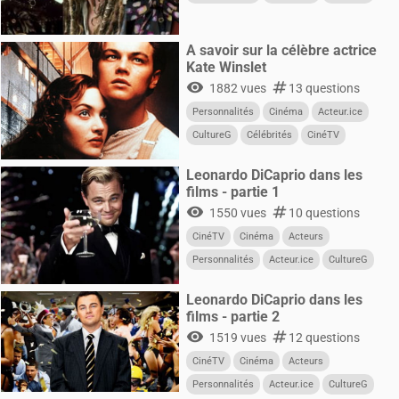
Films
A savoir sur la célèbre actrice
Kate Winslet
visibility
numbers
1882 vues
13 questions
Personnalités
Cinéma
Acteur.ice
CultureG
Célébrités
CinéTV
Acteurs
Leonardo DiCaprio dans les
films - partie 1
visibility
numbers
1550 vues
10 questions
CinéTV
Cinéma
Acteurs
Personnalités
Acteur.ice
CultureG
Films
Leonardo DiCaprio dans les
films - partie 2
visibility
numbers
1519 vues
12 questions
CinéTV
Cinéma
Acteurs
Personnalités
Acteur.ice
CultureG