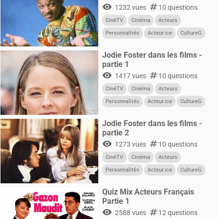
visibility
numbers
1232 vues
10 questions
CinéTV
Cinéma
Acteurs
Personnalités
Acteur.ice
CultureG
Films
Jodie Foster dans les films -
partie 1
visibility
numbers
1417 vues
10 questions
CinéTV
Cinéma
Acteurs
Personnalités
Acteur.ice
CultureG
Films
Jodie Foster dans les films -
partie 2
visibility
numbers
1273 vues
10 questions
CinéTV
Cinéma
Acteurs
Personnalités
Acteur.ice
CultureG
Films
Quiz Mix Acteurs Français
Partie 1
visibility
numbers
2588 vues
12 questions