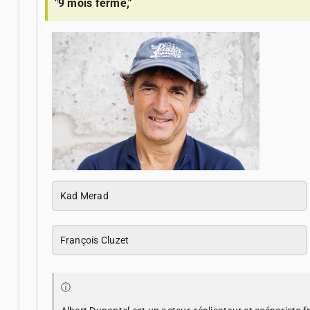
"9 mois ferme,"
Kad Merad
François Cluzet
ⓘ