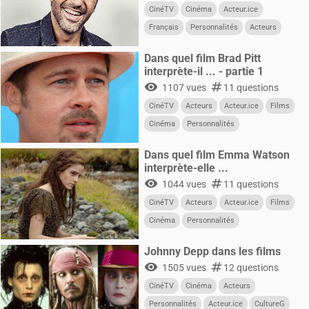
CinéTV
Cinéma
Acteur.ice
Français
Personnalités
Acteurs
Dans quel film Brad Pitt
interprète-il ... - partie 1
visibility
numbers
1107 vues
11 questions
CinéTV
Acteurs
Acteur.ice
Films
Cinéma
Personnalités
Dans quel film Emma Watson
interprète-elle ...
visibility
numbers
1044 vues
11 questions
CinéTV
Acteurs
Acteur.ice
Films
Cinéma
Personnalités
Johnny Depp dans les films
visibility
numbers
1505 vues
12 questions
CinéTV
Cinéma
Acteurs
Personnalités
Acteur.ice
CultureG