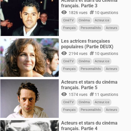
Acteurs et stars du cinéma
français. Partie 3
visibility
numbers
1826 vues
10 questions
CinéTV
Cinéma
Acteur.ice
Français
Personnalités
Acteurs
Les actrices françaises
populaires (Partie DEUX)
visibility
numbers
2194 vues
10 questions
CinéTV
Cinéma
Acteur.ice
Français
Personnalités
Acteurs
Femmes
Acteurs et stars du cinéma
français. Partie 5
visibility
numbers
1574 vues
11 questions
CinéTV
Cinéma
Acteur.ice
Français
Personnalités
Acteurs
Acteurs et stars du cinéma
français. Partie 4