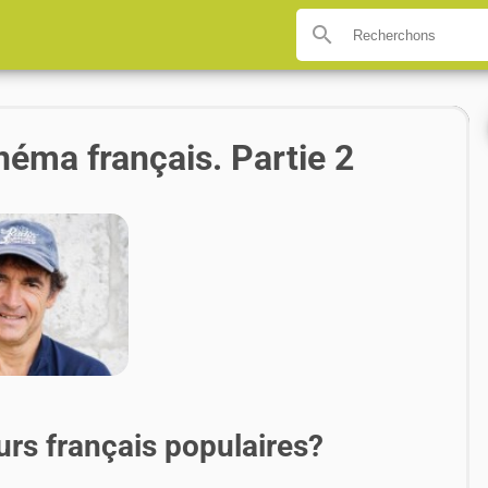
search
néma français. Partie 2
rs français populaires?