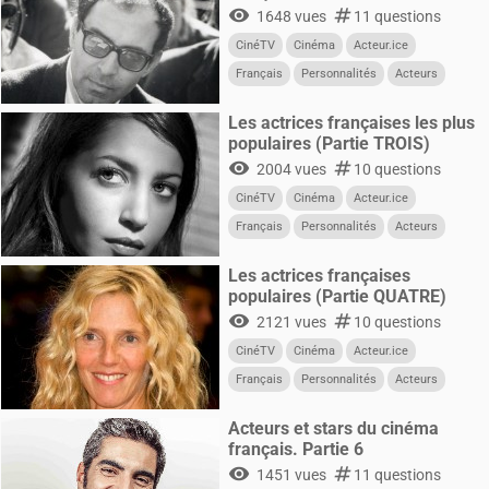
visibility
numbers
1648 vues
11 questions
CinéTV
Cinéma
Acteur.ice
Français
Personnalités
Acteurs
Les actrices françaises les plus
populaires (Partie TROIS)
visibility
numbers
2004 vues
10 questions
CinéTV
Cinéma
Acteur.ice
Français
Personnalités
Acteurs
Femmes
Les actrices françaises
populaires (Partie QUATRE)
visibility
numbers
2121 vues
10 questions
CinéTV
Cinéma
Acteur.ice
Français
Personnalités
Acteurs
Femmes
Acteurs et stars du cinéma
français. Partie 6
visibility
numbers
1451 vues
11 questions