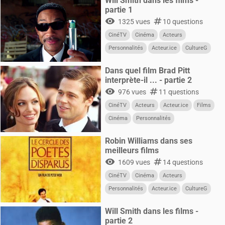
Will Smith dans les films -
partie 1
visibility
numbers
1325 vues
10 questions
CinéTV
Cinéma
Acteurs
Personnalités
Acteur.ice
CultureG
Films
Dans quel film Brad Pitt
interprète-il ... - partie 2
visibility
numbers
976 vues
11 questions
CinéTV
Acteurs
Acteur.ice
Films
Cinéma
Personnalités
Robin Williams dans ses
meilleurs films
visibility
numbers
1609 vues
14 questions
CinéTV
Cinéma
Acteurs
Personnalités
Acteur.ice
CultureG
Films
Will Smith dans les films -
partie 2