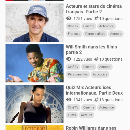
Acteurs et stars du cinéma
français. Partie 2
visibility
numbers
1751 vues
10 questions
CinéTV
Cinéma
Acteur.ice
Français
Personnalités
Acteurs
Will Smith dans les films -
partie 2
visibility
numbers
1222 vues
10 questions
CinéTV
Cinéma
Acteurs
Personnalités
Acteur.ice
CultureG
Films
Quiz Mix Acteurs.ices
internationaux. Partie Deux
visibility
numbers
1341 vues
13 questions
CinéTV
Cinéma
Acteur.ice
Films
Acteurs
Robin Williams dans ses