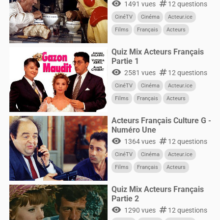
visibility
numbers
1491 vues
12 questions
CinéTV
Cinéma
Acteur.ice
Films
Français
Acteurs
Quiz Mix Acteurs Français
Partie 1
visibility
numbers
2581 vues
12 questions
CinéTV
Cinéma
Acteur.ice
Films
Français
Acteurs
Acteurs Français Culture G -
Numéro Une
visibility
numbers
1364 vues
12 questions
CinéTV
Cinéma
Acteur.ice
Films
Français
Acteurs
Quiz Mix Acteurs Français
Partie 2
visibility
numbers
1290 vues
12 questions