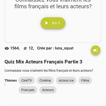
films français et leurs acteurs?
play_arrow
Go !!
1564,
12,
Crée par :
luna_squat
visibility
numbers
campaign
Quiz Mix Acteurs Français Partie 3
Connaissez vous vraiment les films français et leurs acteurs?
Thèmes
CinéTV
Cinéma
Acteur.ice
Films
:
Français
Acteurs