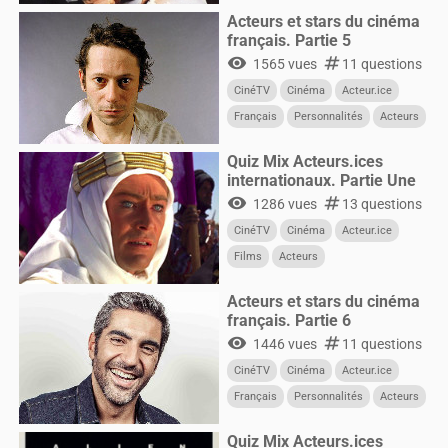
CultureG
Films
Acteurs et stars du cinéma
français. Partie 5
visibility
numbers
1565 vues
11 questions
CinéTV
Cinéma
Acteur.ice
Français
Personnalités
Acteurs
Quiz Mix Acteurs.ices
internationaux. Partie Une
visibility
numbers
1286 vues
13 questions
CinéTV
Cinéma
Acteur.ice
Films
Acteurs
Acteurs et stars du cinéma
français. Partie 6
visibility
numbers
1446 vues
11 questions
CinéTV
Cinéma
Acteur.ice
Français
Personnalités
Acteurs
Quiz Mix Acteurs.ices