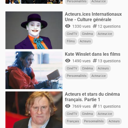
Personnalités
Acteur.ice
CultureG
Films
Acteurs.ices Internationaux
Une - Culture générale
visibility
numbers
1330 vues
12 questions
CinéTV
Cinéma
Acteur.ice
Films
Acteurs
Kate Winslet dans les films
visibility
numbers
1490 vues
13 questions
CinéTV
Cinéma
Acteurs
Personnalités
Acteur.ice
CultureG
Films
Acteurs et stars du cinéma
français. Partie 1
visibility
numbers
7669 vues
11 questions
CinéTV
Cinéma
Acteur.ice
Français
Personnalités
Acteurs