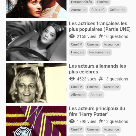
Personnalités
Cinéma
Acteur.ice
CultureG
Célébrités
CinéTV
Acteurs
Les actrices françaises les
plus populaires (Partie UNE)
visibility
numbers
2158 vues
10 questions
CinéTV
Cinéma
Acteur.ice
Français
Personnalités
Femmes
Les acteurs allemands les
plus célèbres
visibility
numbers
4523 vues
13 questions
CinéTV
Cinéma
Acteur.ice
Allemand
Acteurs
Les acteurs principaux du
film "Harry Potter"
visibility
numbers
1798 vues
13 questions
CinéTV
Cinéma
Acteur.ice