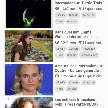
internationaux. Partie Trois
visibility
numbers
1367 vues
13 questions
CinéTV
Cinéma
Acteur.ice
Films
Acteurs
Dans quel film Emma
Watson interprète-elle ...
visibility
numbers
1041 vues
11 questions
CinéTV
Acteurs
Acteur.ice
Films
Cinéma
Personnalités
Acteurs.ices Internationaux
Quatre - Culture générale
visibility
numbers
1264 vues
13 questions
CinéTV
Cinéma
Acteur.ice
Films
Acteurs
Les actrices françaises
populaires (Partie DEUX)