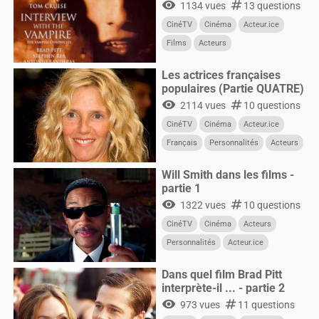
visibility
numbers
1134 vues
13 questions
CinéTV
Cinéma
Acteur.ice
Films
Acteurs
Les actrices françaises
populaires (Partie QUATRE)
visibility
numbers
2114 vues
10 questions
CinéTV
Cinéma
Acteur.ice
Français
Personnalités
Acteurs
Femmes
Will Smith dans les films -
partie 1
visibility
numbers
1322 vues
10 questions
CinéTV
Cinéma
Acteurs
Personnalités
Acteur.ice
CultureG
Films
Dans quel film Brad Pitt
interprète-il ... - partie 2
visibility
numbers
973 vues
11 questions