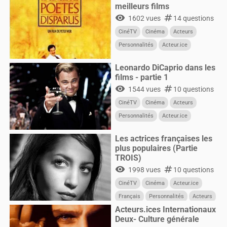
meilleurs films
visibility
numbers
1602 vues
14 questions
CinéTV
Cinéma
Acteurs
Personnalités
Acteur.ice
CultureG
Films
Leonardo DiCaprio dans les
films - partie 1
visibility
numbers
1544 vues
10 questions
CinéTV
Cinéma
Acteurs
Personnalités
Acteur.ice
CultureG
Films
Les actrices françaises les
plus populaires (Partie
TROIS)
visibility
numbers
1998 vues
10 questions
CinéTV
Cinéma
Acteur.ice
Français
Personnalités
Acteurs
Acteurs.ices Internationaux
Femmes
Deux- Culture générale