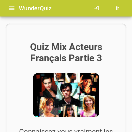
menu
Wunder
Quiz
login
fr
Quiz Mix Acteurs
Français Partie 3
Connaissez vous vraiment les