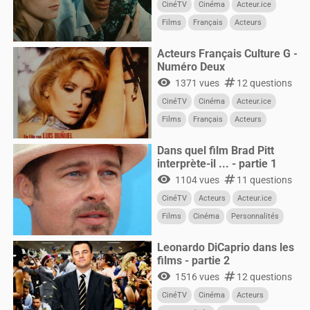
CinéTV
Cinéma
Acteur.ice
Films
Français
Acteurs
Acteurs Français Culture G -
Numéro Deux
visibility
numbers
1371 vues
12 questions
CinéTV
Cinéma
Acteur.ice
Films
Français
Acteurs
Dans quel film Brad Pitt
interprète-il ... - partie 1
visibility
numbers
1104 vues
11 questions
CinéTV
Acteurs
Acteur.ice
Films
Cinéma
Personnalités
Leonardo DiCaprio dans les
films - partie 2
visibility
numbers
1516 vues
12 questions
CinéTV
Cinéma
Acteurs