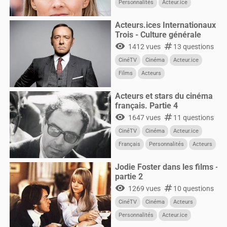
Personnalités
Acteur.ice
CultureG
Films
Acteurs.ices Internationaux
Trois - Culture générale
visibility
numbers
1412 vues
13 questions
CinéTV
Cinéma
Acteur.ice
Films
Acteurs
Acteurs et stars du cinéma
français. Partie 4
visibility
numbers
1647 vues
11 questions
CinéTV
Cinéma
Acteur.ice
Français
Personnalités
Acteurs
Jodie Foster dans les films -
partie 2
visibility
numbers
1269 vues
10 questions
CinéTV
Cinéma
Acteurs
Personnalités
Acteur.ice