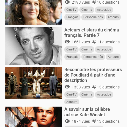
visibility
numbers
2193 vues
10 questions
CinéTV
Cinéma
Acteur.ice
Français
Personnalités
Acteurs
Femmes
Acteurs et stars du cinéma
français. Partie 7
visibility
numbers
1661 vues
11 questions
CinéTV
Cinéma
Acteur.ice
Français
Personnalités
Acteurs
Reconnaitre les professeurs
de Poudlard à patir d'une
description
visibility
numbers
1333 vues
13 questions
CinéTV
Cinéma
Acteur.ice
Acteurs
A savoir sur la célèbre
actrice Kate Winslet
visibility
numbers
1874 vues
13 questions