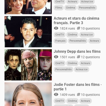
CinéTV
Acteurs
Acteur.ice
Films
Cinéma
Personnalités
Acteurs et stars du cinéma
français. Partie 3
visibility
numbers
1824 vues
10 questions
CinéTV
Cinéma
Acteur.ice
Français
Personnalités
Acteurs
Johnny Depp dans les films
visibility
numbers
1501 vues
12 questions
CinéTV
Cinéma
Acteurs
Personnalités
Acteur.ice
CultureG
Films
Jodie Foster dans les films -
partie 1
visibility
numbers
1409 vues
10 questions
CinéTV
Cinéma
Acteurs