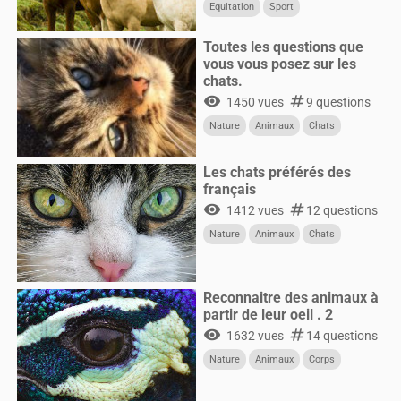
Equitation
Sport
Toutes les questions que
vous vous posez sur les
chats.
visibility
numbers
1450 vues
9 questions
Nature
Animaux
Chats
Les chats préférés des
français
visibility
numbers
1412 vues
12 questions
Nature
Animaux
Chats
Reconnaitre des animaux à
partir de leur oeil . 2
visibility
numbers
1632 vues
14 questions
Nature
Animaux
Corps