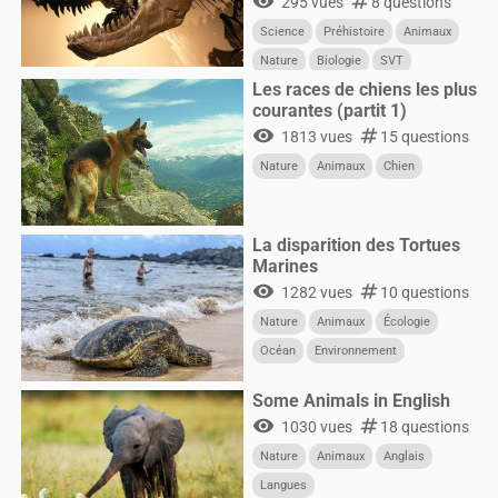
visibility
numbers
295 vues
8 questions
Science
Préhistoire
Animaux
Nature
Biologie
SVT
Les races de chiens les plus
courantes (partit 1)
visibility
numbers
1813 vues
15 questions
Nature
Animaux
Chien
La disparition des Tortues
Marines
visibility
numbers
1282 vues
10 questions
Nature
Animaux
Écologie
Océan
Environnement
Some Animals in English
visibility
numbers
1030 vues
18 questions
Nature
Animaux
Anglais
Langues