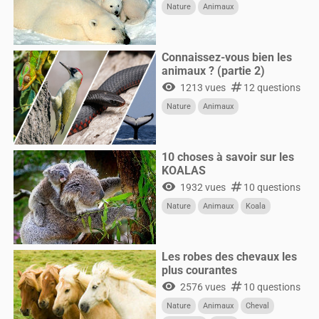
Nature
Animaux
Connaissez-vous bien les
animaux ? (partie 2)
visibility
numbers
1213 vues
12 questions
Nature
Animaux
10 choses à savoir sur les
KOALAS
visibility
numbers
1932 vues
10 questions
Nature
Animaux
Koala
Les robes des chevaux les
plus courantes
visibility
numbers
2576 vues
10 questions
Nature
Animaux
Cheval