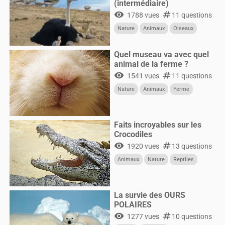
(intermédiaire)
visibility
numbers
1788 vues
11 questions
Nature
Animaux
Oiseaux
Quel museau va avec quel
animal de la ferme ?
visibility
numbers
1541 vues
11 questions
Nature
Animaux
Ferme
Faits incroyables sur les
Crocodiles
visibility
numbers
1920 vues
13 questions
Animaux
Nature
Reptiles
La survie des OURS
POLAIRES
visibility
numbers
1277 vues
10 questions