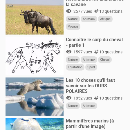
la savane
visibility
numbers
2577 vues
13 questions
Nature
Animaux
Afrique
Voyage
Connaître le corp du cheval
- partie 1
visibility
numbers
1597 vues
10 questions
Nature
Animaux
Cheval
Equitation
Sport
Les 10 choses qu'il faut
savoir sur les OURS
POLAIRES
visibility
numbers
1852 vues
10 questions
Nature
Animaux
Mammifères marins (à
partir d'une image)