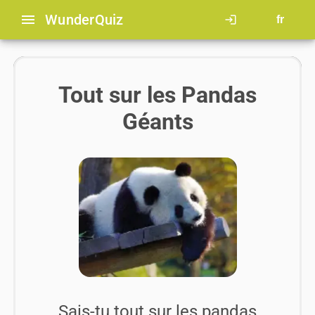
menu
Wunder
Quiz
login
fr
Tout sur les Pandas
Géants
Sais-tu tout sur les pandas