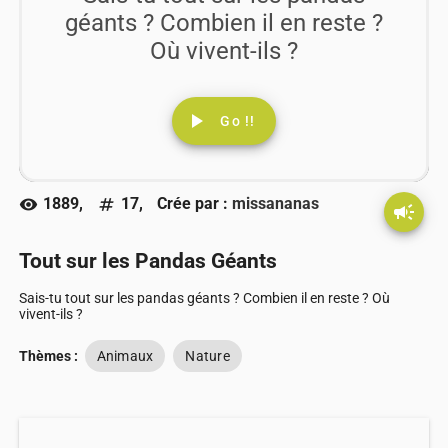
géants ? Combien il en reste ?
Où vivent-ils ?
play_arrow
Go !!
1889,
17,
Crée par :
missananas
visibility
numbers
campaign
Tout sur les Pandas Géants
Sais-tu tout sur les pandas géants ? Combien il en reste ? Où
vivent-ils ?
Thèmes :
Animaux
Nature