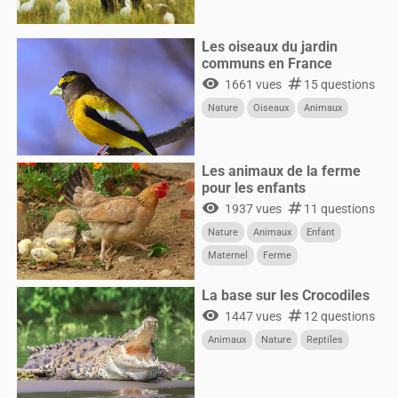
Les oiseaux du jardin
communs en France
visibility
numbers
1661 vues
15 questions
Nature
Oiseaux
Animaux
Les animaux de la ferme
pour les enfants
visibility
numbers
1937 vues
11 questions
Nature
Animaux
Enfant
Maternel
Ferme
La base sur les Crocodiles
visibility
numbers
1447 vues
12 questions
Animaux
Nature
Reptiles