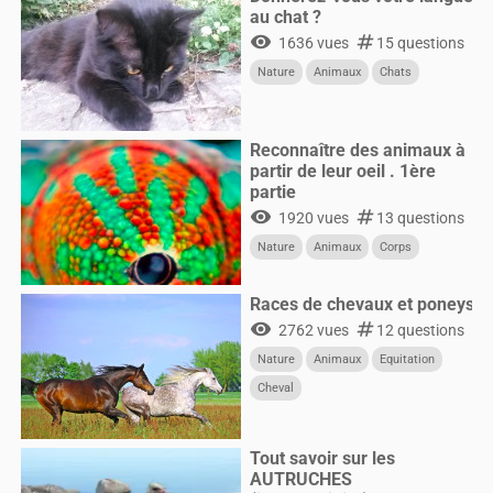
au chat ?
visibility
numbers
1636 vues
15 questions
Nature
Animaux
Chats
Reconnaître des animaux à
partir de leur oeil . 1ère
partie
visibility
numbers
1920 vues
13 questions
Nature
Animaux
Corps
Races de chevaux et poneys
visibility
numbers
2762 vues
12 questions
Nature
Animaux
Equitation
Cheval
Tout savoir sur les
AUTRUCHES