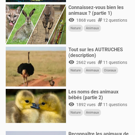
Connaissez-vous bien les
animaux ? (partie 1)
visibility
numbers
1868 vues
12 questions
Nature
Animaux
Tout sur les AUTRUCHES
(description)
visibility
numbers
2662 vues
11 questions
Nature
Animaux
Oiseaux
Les noms des animaux
bébés (partie 2)
visibility
numbers
1892 vues
11 questions
Nature
Animaux
Reconnaître les animaux de