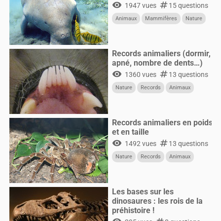
visibility
numbers
1947 vues
15 questions
Animaux
Mammifères
Nature
Records animaliers (dormir,
apné, nombre de dents…)
visibility
numbers
1360 vues
13 questions
Nature
Records
Animaux
Records animaliers en poids
et en taille
visibility
numbers
1492 vues
13 questions
Nature
Records
Animaux
Les bases sur les
dinosaures : les rois de la
préhistoire !