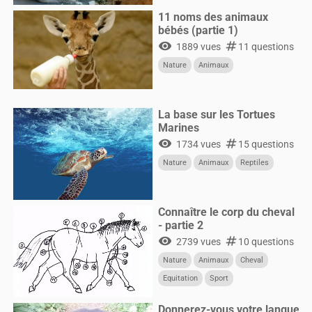
11 noms des animaux
bébés (partie 1)
visibility
numbers
1889 vues
11 questions
Nature
Animaux
La base sur les Tortues
Marines
visibility
numbers
1734 vues
15 questions
Nature
Animaux
Reptiles
Connaître le corp du cheval
- partie 2
visibility
numbers
2739 vues
10 questions
Nature
Animaux
Cheval
Equitation
Sport
Donnerez-vous votre langue