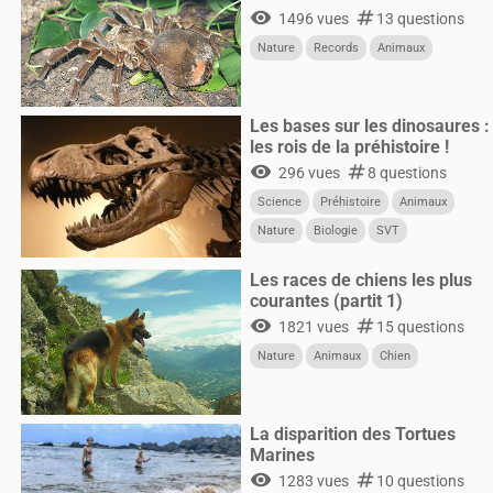
visibility
numbers
1496 vues
13 questions
Nature
Records
Animaux
Les bases sur les dinosaures :
les rois de la préhistoire !
visibility
numbers
296 vues
8 questions
Science
Préhistoire
Animaux
Nature
Biologie
SVT
Les races de chiens les plus
courantes (partit 1)
visibility
numbers
1821 vues
15 questions
Nature
Animaux
Chien
La disparition des Tortues
Marines
visibility
numbers
1283 vues
10 questions