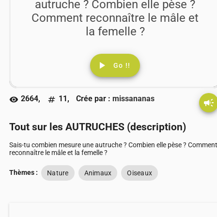
autruche ? Combien elle pèse ?
Comment reconnaître le mâle et
la femelle ?
play_arrow
Go !!
2664,
11,
Crée par :
missananas
visibility
numbers
campaign
Tout sur les AUTRUCHES (description)
Sais-tu combien mesure une autruche ? Combien elle pèse ? Commen
reconnaître le mâle et la femelle ?
Thèmes :
Nature
Animaux
Oiseaux