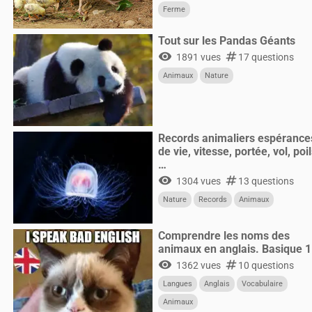
Ferme
Tout sur les Pandas Géants
visibility
numbers
1891 vues
17 questions
Animaux
Nature
Records animaliers espérance
de vie, vitesse, portée, vol, poi
…
visibility
numbers
1304 vues
13 questions
Nature
Records
Animaux
Comprendre les noms des
animaux en anglais. Basique 1
visibility
numbers
1362 vues
10 questions
Langues
Anglais
Vocabulaire
Animaux