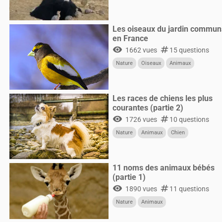
Les oiseaux du jardin commun
en France
visibility
numbers
1662 vues
15 questions
Nature
Oiseaux
Animaux
Les races de chiens les plus
courantes (partie 2)
visibility
numbers
1726 vues
10 questions
Nature
Animaux
Chien
11 noms des animaux bébés
(partie 1)
visibility
numbers
1890 vues
11 questions
Nature
Animaux