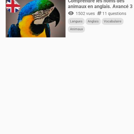
Comprendre les noms des
animaux en anglais. Avancé 3
visibility
numbers
1502 vues
11 questions
Langues
Anglais
Vocabulaire
Animaux