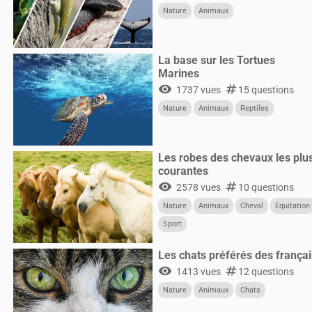
Nature
Animaux
La base sur les Tortues
Marines
visibility
numbers
1737 vues
15 questions
Nature
Animaux
Reptiles
Les robes des chevaux les plu
courantes
visibility
numbers
2578 vues
10 questions
Nature
Animaux
Cheval
Equitation
Sport
Les chats préférés des françai
visibility
numbers
1413 vues
12 questions
Nature
Animaux
Chats