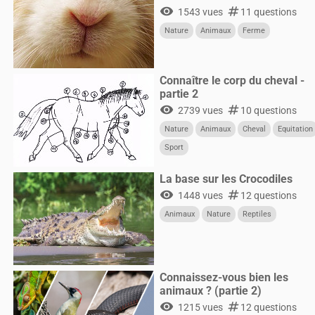
visibility
numbers
1543 vues
11 questions
Nature
Animaux
Ferme
Connaître le corp du cheval -
partie 2
visibility
numbers
2739 vues
10 questions
Nature
Animaux
Cheval
Equitation
Sport
La base sur les Crocodiles
visibility
numbers
1448 vues
12 questions
Animaux
Nature
Reptiles
Connaissez-vous bien les
animaux ? (partie 2)
visibility
numbers
1215 vues
12 questions