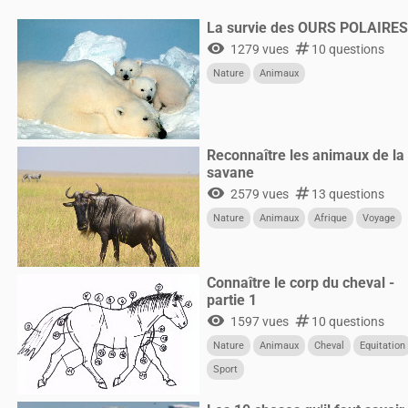
La survie des OURS POLAIRE
visibility
numbers
1279 vues
10 questions
Nature
Animaux
Reconnaître les animaux de la
savane
visibility
numbers
2579 vues
13 questions
Nature
Animaux
Afrique
Voyage
Connaître le corp du cheval -
partie 1
visibility
numbers
1597 vues
10 questions
Nature
Animaux
Cheval
Equitation
Sport