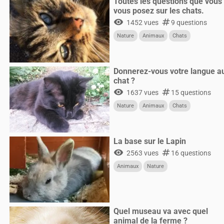
Toutes les questions que vous
vous posez sur les chats.
visibility
numbers
1452 vues
9 questions
Nature
Animaux
Chats
Donnerez-vous votre langue a
chat ?
visibility
numbers
1637 vues
15 questions
Nature
Animaux
Chats
La base sur le Lapin
visibility
numbers
2563 vues
16 questions
Animaux
Nature
Quel museau va avec quel
animal de la ferme ?