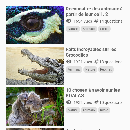
Reconnaitre des animaux à
partir de leur oeil . 2
visibility
numbers
1634 vues
14 questions
Nature
Animaux
Corps
Faits incroyables sur les
Crocodiles
visibility
numbers
1921 vues
13 questions
Animaux
Nature
Reptiles
10 choses à savoir sur les
KOALAS
visibility
numbers
1932 vues
10 questions
Nature
Animaux
Koala