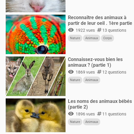
Reconnaître des animaux à
partir de leur oeil . 1ère partie
visibility
numbers
1922 vues
13 questions
Nature
Animaux
Corps
Connaissez-vous bien les
animaux ? (partie 1)
visibility
numbers
1869 vues
12 questions
Nature
Animaux
Les noms des animaux bébés
(partie 2)
visibility
numbers
1896 vues
11 questions
Nature
Animaux