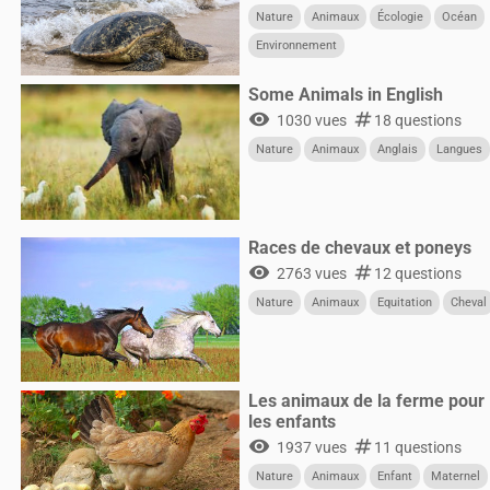
Nature
Animaux
Écologie
Océan
Environnement
Some Animals in English
visibility
numbers
1030 vues
18 questions
Nature
Animaux
Anglais
Langues
Races de chevaux et poneys
visibility
numbers
2763 vues
12 questions
Nature
Animaux
Equitation
Cheval
Les animaux de la ferme pour
les enfants
visibility
numbers
1937 vues
11 questions
Nature
Animaux
Enfant
Maternel