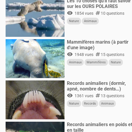
Les 10 choses qu'il faut savoir
sur les OURS POLAIRES
visibility
numbers
1854 vues
10 questions
Nature
Animaux
Mammifères marins (à partir
d'une image)
visibility
numbers
1948 vues
15 questions
Animaux
Mammifères
Nature
Records animaliers (dormir,
apné, nombre de dents…)
visibility
numbers
1361 vues
13 questions
Nature
Records
Animaux
Records animaliers en poids e
en taille