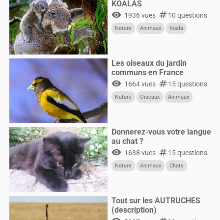
KOALAS
visibility
numbers
1936 vues
10 questions
Nature
Animaux
Koala
Les oiseaux du jardin
communs en France
visibility
numbers
1664 vues
15 questions
Nature
Oiseaux
Animaux
Donnerez-vous votre langue
au chat ?
visibility
numbers
1638 vues
15 questions
Nature
Animaux
Chats
Tout sur les AUTRUCHES
(description)