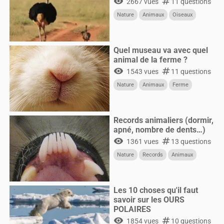
visibility
numbers
2667 vues
11 questions
Nature
Animaux
Oiseaux
Quel museau va avec quel
animal de la ferme ?
visibility
numbers
1543 vues
11 questions
Nature
Animaux
Ferme
Records animaliers (dormir,
apné, nombre de dents…)
visibility
numbers
1361 vues
13 questions
Nature
Records
Animaux
Les 10 choses qu'il faut
savoir sur les OURS
POLAIRES
visibility
numbers
1854 vues
10 questions