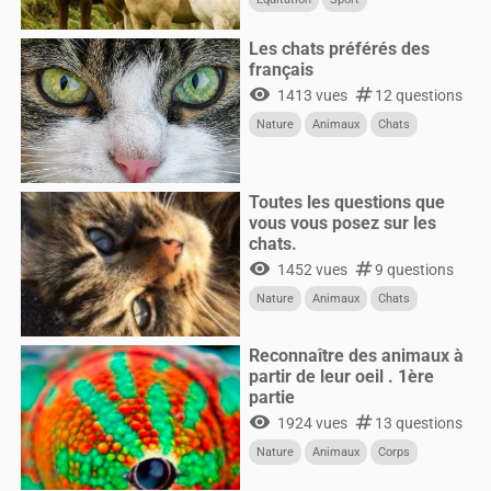
Les chats préférés des
français
visibility
numbers
1413 vues
12 questions
Nature
Animaux
Chats
Toutes les questions que
vous vous posez sur les
chats.
visibility
numbers
1452 vues
9 questions
Nature
Animaux
Chats
Reconnaître des animaux à
partir de leur oeil . 1ère
partie
visibility
numbers
1924 vues
13 questions
Nature
Animaux
Corps