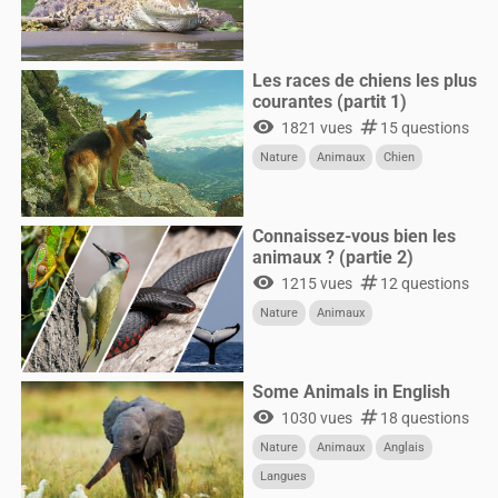
Les races de chiens les plus
courantes (partit 1)
visibility
numbers
1821 vues
15 questions
Nature
Animaux
Chien
Connaissez-vous bien les
animaux ? (partie 2)
visibility
numbers
1215 vues
12 questions
Nature
Animaux
Some Animals in English
visibility
numbers
1030 vues
18 questions
Nature
Animaux
Anglais
Langues