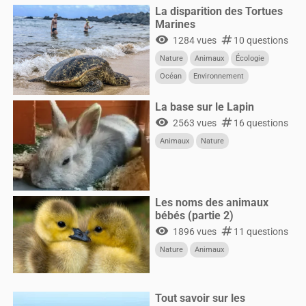
La disparition des Tortues
Marines
visibility
numbers
1284 vues
10 questions
Nature
Animaux
Écologie
Océan
Environnement
La base sur le Lapin
visibility
numbers
2563 vues
16 questions
Animaux
Nature
Les noms des animaux
bébés (partie 2)
visibility
numbers
1896 vues
11 questions
Nature
Animaux
Tout savoir sur les