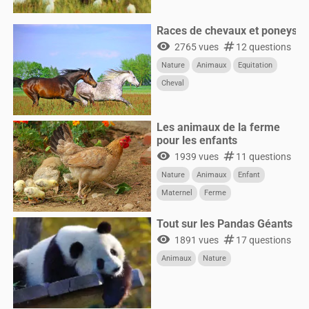
Races de chevaux et poneys
visibility
numbers
2765 vues
12 questions
Nature
Animaux
Equitation
Cheval
Les animaux de la ferme
pour les enfants
visibility
numbers
1939 vues
11 questions
Nature
Animaux
Enfant
Maternel
Ferme
Tout sur les Pandas Géants
visibility
numbers
1891 vues
17 questions
Animaux
Nature