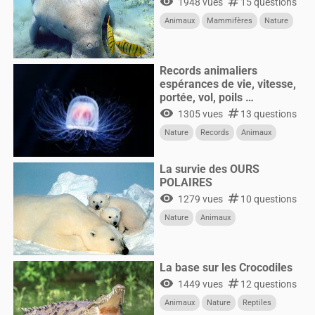
visibility
numbers
1948 vues
15 questions
Animaux
Mammifères
Nature
Records animaliers
espérances de vie, vitesse,
portée, vol, poils …
visibility
numbers
1305 vues
13 questions
Nature
Records
Animaux
La survie des OURS
POLAIRES
visibility
numbers
1279 vues
10 questions
Nature
Animaux
La base sur les Crocodiles
visibility
numbers
1449 vues
12 questions
Animaux
Nature
Reptiles