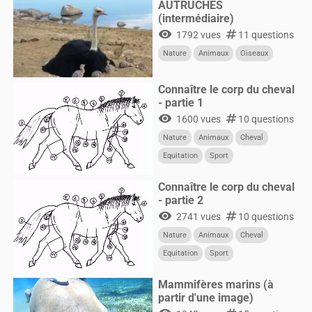
AUTRUCHES
(intermédiaire)
visibility
numbers
1792 vues
11 questions
Nature
Animaux
Oiseaux
Connaître le corp du cheval
- partie 1
visibility
numbers
1600 vues
10 questions
Nature
Animaux
Cheval
Equitation
Sport
Connaître le corp du cheval
- partie 2
visibility
numbers
2741 vues
10 questions
Nature
Animaux
Cheval
Equitation
Sport
Mammifères marins (à
partir d'une image)