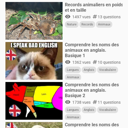
Records animaliers en poids
et en taille
visibility
numbers
1497 vues
13 questions
Nature
Records
Animaux
Comprendre les noms des
animaux en anglais.
Basique 1
visibility
numbers
1362 vues
10 questions
Langues
Anglais
Vocabulaire
Animaux
Comprendre les noms des
animaux en anglais.
Basique 2
visibility
numbers
1738 vues
11 questions
Langues
Anglais
Vocabulaire
Animaux
Comprendre les noms des