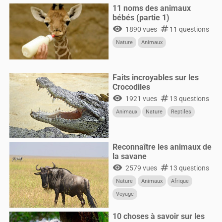
11 noms des animaux
bébés (partie 1)
visibility
numbers
1890 vues
11 questions
Nature
Animaux
Faits incroyables sur les
Crocodiles
visibility
numbers
1921 vues
13 questions
Animaux
Nature
Reptiles
Reconnaître les animaux de
la savane
visibility
numbers
2579 vues
13 questions
Nature
Animaux
Afrique
Voyage
10 choses à savoir sur les