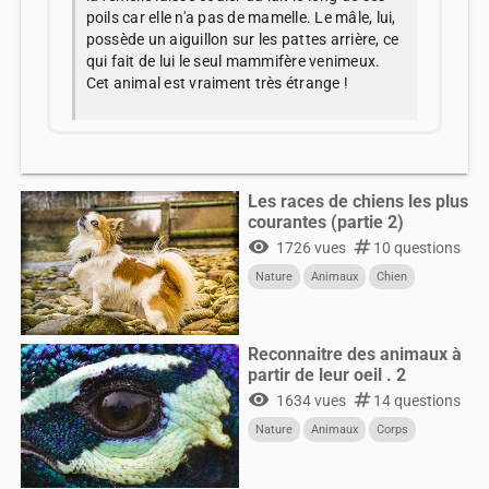
poils car elle n'a pas de mamelle. Le mâle, lui,
possède un aiguillon sur les pattes arrière, ce
qui fait de lui le seul mammifère venimeux.
Cet animal est vraiment très étrange !
Les races de chiens les plus
courantes (partie 2)
visibility
numbers
1726 vues
10 questions
Nature
Animaux
Chien
Reconnaitre des animaux à
partir de leur oeil . 2
visibility
numbers
1634 vues
14 questions
Nature
Animaux
Corps