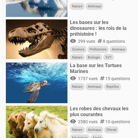
Nature
Animaux
Les bases sur les
dinosaures : les rois de la
préhistoire !
visibility
numbers
299 vues
8 questions
Science
Préhistoire
Animaux
Nature
Biologie
SVT
La base sur les Tortues
Marines
visibility
numbers
1737 vues
15 questions
Nature
Animaux
Reptiles
Les robes des chevaux les
plus courantes
visibility
numbers
2580 vues
10 questions
Nature
Animaux
Cheval
Equitation
Sport