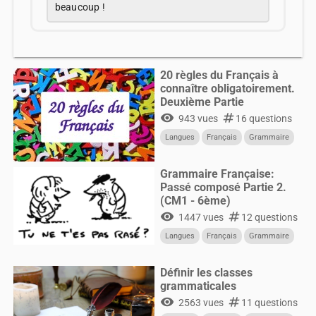
beaucoup !
20 règles du Français à
connaître obligatoirement.
Deuxième Partie
visibility
numbers
943 vues
16 questions
Langues
Français
Grammaire
Grammaire Française:
Passé composé Partie 2.
(CM1 - 6ème)
visibility
numbers
1447 vues
12 questions
Langues
Français
Grammaire
Définir les classes
grammaticales
visibility
numbers
2563 vues
11 questions