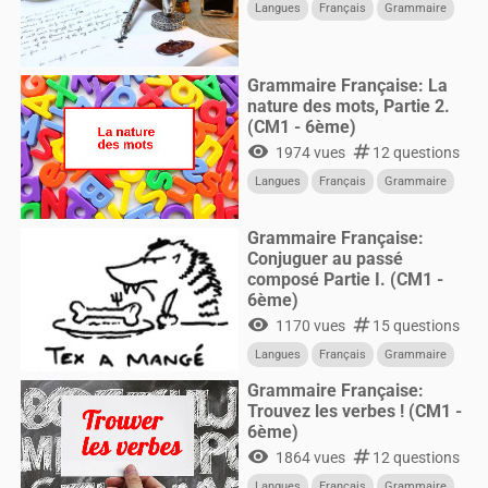
Langues
Français
Grammaire
Grammaire Française: La
nature des mots, Partie 2.
(CM1 - 6ème)
visibility
numbers
1974 vues
12 questions
Langues
Français
Grammaire
Grammaire Française:
Conjuguer au passé
composé Partie I. (CM1 -
6ème)
visibility
numbers
1170 vues
15 questions
Langues
Français
Grammaire
Grammaire Française:
Trouvez les verbes ! (CM1 -
6ème)
visibility
numbers
1864 vues
12 questions
Langues
Français
Grammaire