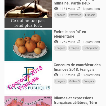
humaine. Partie Deux
visibility
numbers
1131 vues
13 questions
Langues
Proverbes
Français
Ecrire le son "oi" en
élémentaire
visibility
numbers
1257 vues
11 questions
Langues
Français
Orthographe
Concours de contrôleur des
finances 2018, Français
visibility
numbers
1186 vues
13 questions
Langues
CultureG
Français
Idiomes et expressions
françaises célèbres, 1ère