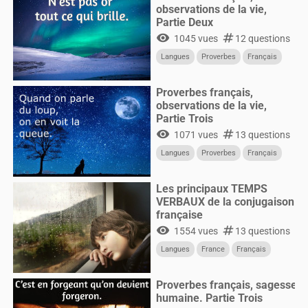
observations de la vie,
Partie Deux
visibility
numbers
1045 vues
12 questions
Langues
Proverbes
Français
Proverbes français,
observations de la vie,
Partie Trois
visibility
numbers
1071 vues
13 questions
Langues
Proverbes
Français
Les principaux TEMPS
VERBAUX de la conjugaison
française
visibility
numbers
1554 vues
13 questions
Langues
France
Français
Proverbes français, sagesse
humaine. Partie Trois