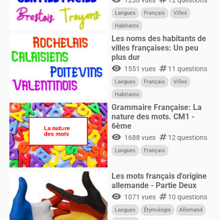
1230 vues
12 questions
Langues
Français
Villes
Habitants
Les noms des habitants de
villes françaises: Un peu
plus dur
visibility
numbers
1551 vues
11 questions
Langues
Français
Villes
Habitants
Grammaire Française: La
nature des mots. CM1 -
6ème
visibility
numbers
1688 vues
12 questions
Langues
Français
Les mots français d'origine
allemande - Partie Deux
visibility
numbers
1071 vues
10 questions
Langues
Étymologie
Allemand