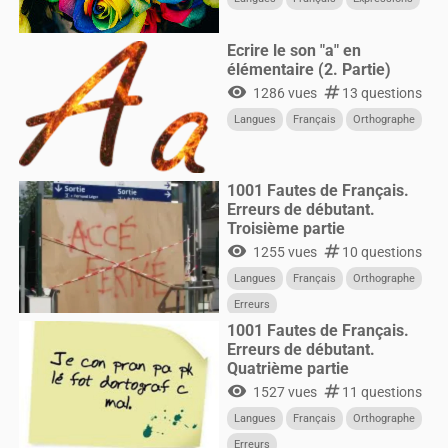
Ecrire le son "a" en
élémentaire (2. Partie)
visibility
numbers
1286 vues
13 questions
Langues
Français
Orthographe
1001 Fautes de Français.
Erreurs de débutant.
Troisième partie
visibility
numbers
1255 vues
10 questions
Langues
Français
Orthographe
Erreurs
1001 Fautes de Français.
Erreurs de débutant.
Quatrième partie
visibility
numbers
1527 vues
11 questions
Langues
Français
Orthographe
Erreurs