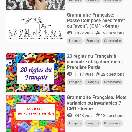
Grammaire Française:
Passé Composé avec "être"
ou "avoir". (CM1 - 6ème)
visibility
numbers
1422 vues
19 questions
Langues
Français
Grammaire
20 règles du Français à
connaître obligatoirement.
Première Partie
visibility
numbers
1117 vues
22 questions
Langues
Français
Grammaire
Grammaire Française: Mots
variables ou invariables ?
CM1 - 6ème
visibility
numbers
3448 vues
13 questions
Langues
Français
Grammaire