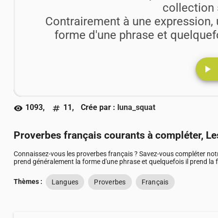
collection
Contrairement à une expression, 
forme d'une phrase et quelquefo
play_arrow
1093,
11,
Crée par :
luna_squat
visibility
numbers
Proverbes français courants à compléter, Le
Connaissez-vous les proverbes français ? Savez-vous compléter notr
prend généralement la forme d'une phrase et quelquefois il prend la 
Thèmes :
Langues
Proverbes
Français