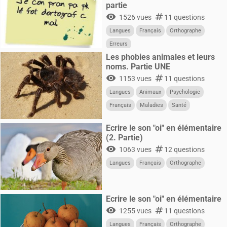
partie
visibility
numbers
1526 vues
11 questions
Langues
Français
Orthographe
Erreurs
Les phobies animales et leurs
noms. Partie UNE
visibility
numbers
1153 vues
11 questions
Langues
Animaux
Psychologie
Français
Maladies
Santé
Ecrire le son "oi" en élémentaire
(2. Partie)
visibility
numbers
1063 vues
12 questions
Langues
Français
Orthographe
Ecrire le son "oi" en élémentaire
visibility
numbers
1255 vues
11 questions
Langues
Français
Orthographe