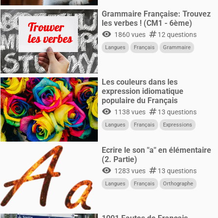
Grammaire Française: Trouvez
les verbes ! (CM1 - 6ème)
visibility
numbers
1860 vues
12 questions
Langues
Français
Grammaire
Les couleurs dans les
expression idiomatique
populaire du Français
visibility
numbers
1138 vues
13 questions
Langues
Français
Expressions
Ecrire le son "a" en élémentaire
(2. Partie)
visibility
numbers
1283 vues
13 questions
Langues
Français
Orthographe