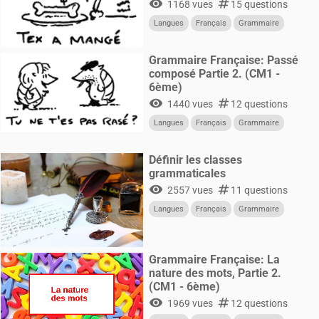
visibility
numbers
1168 vues
15 questions
Langues
Français
Grammaire
Grammaire Française: Passé
composé Partie 2. (CM1 -
6ème)
visibility
numbers
1440 vues
12 questions
Langues
Français
Grammaire
Définir les classes
grammaticales
visibility
numbers
2557 vues
11 questions
Langues
Français
Grammaire
Grammaire Française: La
nature des mots, Partie 2.
(CM1 - 6ème)
visibility
numbers
1969 vues
12 questions