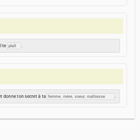
il te
.
t donne ton secret à ta
.