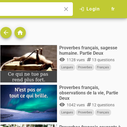
close
Login
login
fr
arrow_back
home
Proverbes français, sagesse
humaine. Partie Deux
visibility
numbers
1128 vues
13 questions
Langues
Proverbes
Français
Proverbes français,
observations de la vie, Partie
Deux
visibility
numbers
1042 vues
12 questions
Langues
Proverbes
Français