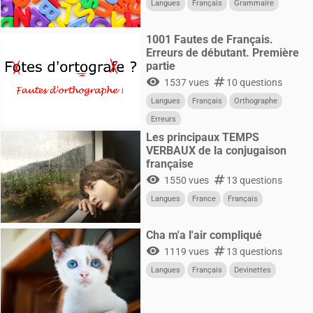
Langues
Français
Grammaire
1001 Fautes de Français.
Erreurs de débutant. Première
partie
visibility
numbers
1537 vues
10 questions
Langues
Français
Orthographe
Erreurs
Les principaux TEMPS
VERBAUX de la conjugaison
française
visibility
numbers
1550 vues
13 questions
Langues
France
Français
Cha m'a l'air compliqué
visibility
numbers
1119 vues
13 questions
Langues
Français
Devinettes