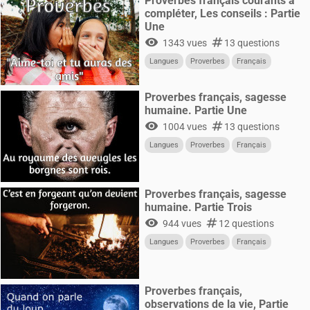
Proverbes français courants à
compléter, Les conseils : Partie
Une
visibility
numbers
1343 vues
13 questions
Langues
Proverbes
Français
Proverbes français, sagesse
humaine. Partie Une
visibility
numbers
1004 vues
13 questions
Langues
Proverbes
Français
Proverbes français, sagesse
humaine. Partie Trois
visibility
numbers
944 vues
12 questions
Langues
Proverbes
Français
Proverbes français,
observations de la vie, Partie