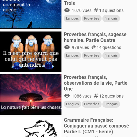
Trois
visibility
numbers
1070 vues
13 questions
Langues
Proverbes
Français
Proverbes français, sagesse
humaine. Partie Quatre
visibility
numbers
978 vues
14 questions
Langues
Proverbes
Français
Proverbes français,
observations de la vie, Partie
Une
visibility
numbers
1086 vues
12 questions
Langues
Proverbes
Français
Grammaire Française:
Conjuguer au passé composé
Partie I. (CM1 - 6ème)