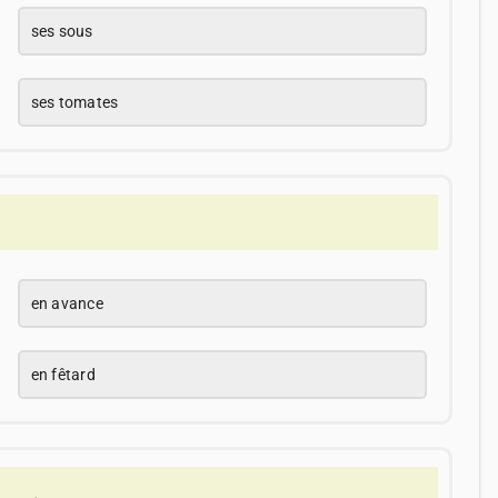
ses sous
ses tomates
en avance
en fêtard
____.