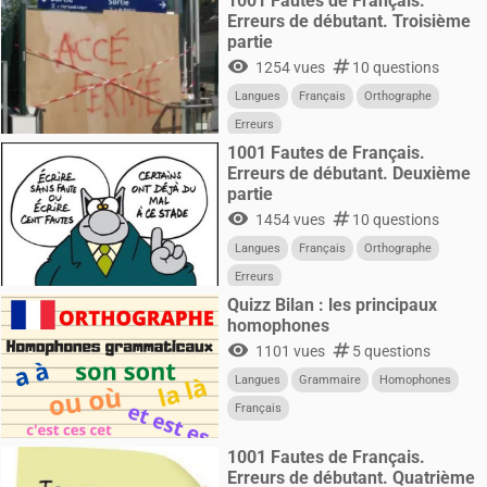
1001 Fautes de Français.
Erreurs de débutant. Troisième
partie
visibility
numbers
1254 vues
10 questions
Langues
Français
Orthographe
Erreurs
1001 Fautes de Français.
Erreurs de débutant. Deuxième
partie
visibility
numbers
1454 vues
10 questions
Langues
Français
Orthographe
Erreurs
Quizz Bilan : les principaux
homophones
visibility
numbers
1101 vues
5 questions
Langues
Grammaire
Homophones
Français
1001 Fautes de Français.
Erreurs de débutant. Quatrième