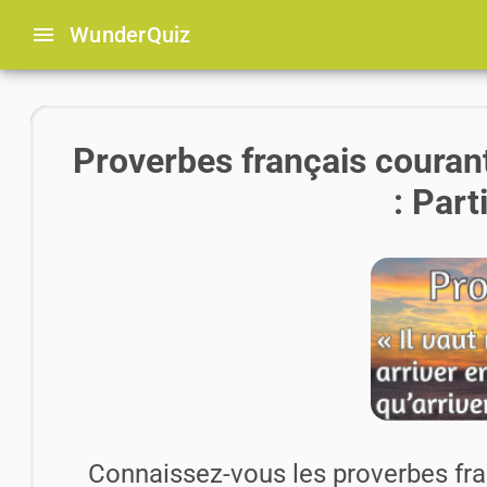
menu
Wunder
Quiz
Proverbes français courant
: Part
Connaissez-vous les proverbes fra