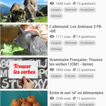
visibility
numbers
1648 vues
15 questions
Langues
Allemand
Vocabulaire
Animaux
L'allemand: Les Animaux 3 FR-
>DE
visibility
numbers
1171 vues
19 questions
Langues
Allemand
Vocabulaire
Animaux
Grammaire Française: Trouvez
les verbes ! (CM1 - 6ème)
visibility
numbers
1863 vues
12 questions
Langues
Français
Grammaire
Ecrire le son "oi" en élémentaire
visibility
numbers
1256 vues
11 questions
Langues
Français
Orthographe