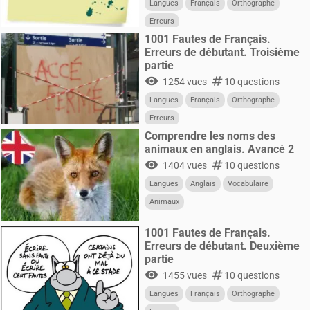
Langues
Français
Orthographe
Erreurs
1001 Fautes de Français.
Erreurs de débutant. Troisième
partie
visibility
numbers
1254 vues
10 questions
Langues
Français
Orthographe
Erreurs
Comprendre les noms des
animaux en anglais. Avancé 2
visibility
numbers
1404 vues
10 questions
Langues
Anglais
Vocabulaire
Animaux
1001 Fautes de Français.
Erreurs de débutant. Deuxième
partie
visibility
numbers
1455 vues
10 questions
Langues
Français
Orthographe