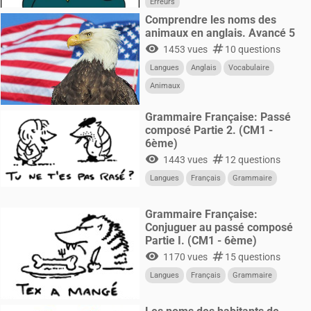
Erreurs
Comprendre les noms des
animaux en anglais. Avancé 5
visibility
numbers
1453 vues
10 questions
Langues
Anglais
Vocabulaire
Animaux
Grammaire Française: Passé
composé Partie 2. (CM1 -
6ème)
visibility
numbers
1443 vues
12 questions
Langues
Français
Grammaire
Grammaire Française:
Conjuguer au passé composé
Partie I. (CM1 - 6ème)
visibility
numbers
1170 vues
15 questions
Langues
Français
Grammaire