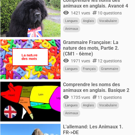
Comprendre les noms des
animaux en anglais. Avancé 4
visibility
numbers
1421 vues
10 questions
Langues
Anglais
Vocabulaire
Animaux
Grammaire Française: La
nature des mots, Partie 2.
(CM1 - 6ème)
visibility
numbers
1971 vues
12 questions
Langues
Français
Grammaire
Comprendre les noms des
animaux en anglais. Basique 2
visibility
numbers
1735 vues
11 questions
Langues
Anglais
Vocabulaire
Animaux
L'allemand: Les Animaux 1.
FR->DE