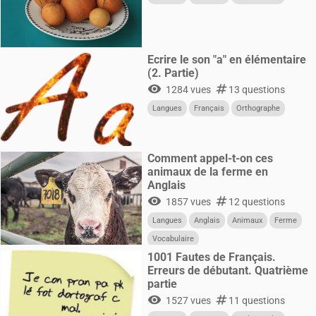
Ecrire le son "a" en élémentaire
(2. Partie)
visibility
numbers
1284 vues
13 questions
Langues
Français
Orthographe
Comment appel-t-on ces
animaux de la ferme en
Anglais
visibility
numbers
1857 vues
12 questions
Langues
Anglais
Animaux
Ferme
Vocabulaire
1001 Fautes de Français.
Erreurs de débutant. Quatrième
partie
visibility
numbers
1527 vues
11 questions