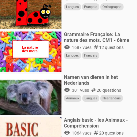
Langues
Français
Orthographe
Grammaire Française: La
nature des mots. CM1 - 6ème
visibility
numbers
1687 vues
12 questions
Langues
Français
Namen van dieren in het
Nederlands
visibility
numbers
301 vues
20 questions
Animaux
Langues
Néerlandais
Anglais basic - les Animaux -
Compréhension
visibility
numbers
1064 vues
20 questions