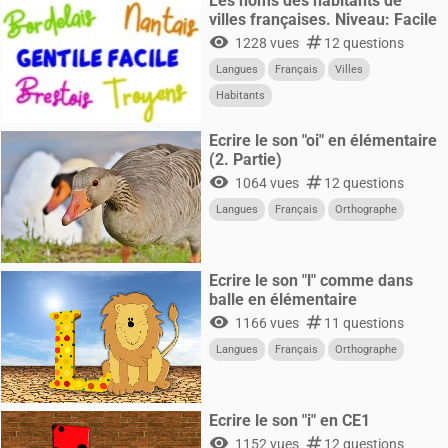
Les noms des habitants de
villes françaises. Niveau: Facile
visibility
numbers
1228 vues
12 questions
Langues
Français
Villes
Habitants
Ecrire le son "oi" en élémentaire
(2. Partie)
visibility
numbers
1064 vues
12 questions
Langues
Français
Orthographe
Ecrire le son "l" comme dans
balle en élémentaire
visibility
numbers
1166 vues
11 questions
Langues
Français
Orthographe
Ecrire le son "i" en CE1
visibility
numbers
1152 vues
12 questions