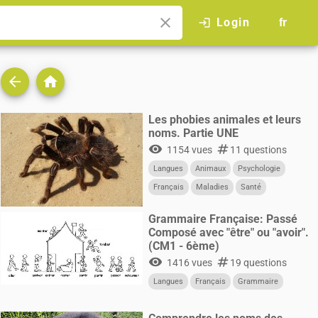
close
Login
login
fr
arrow_back
home
Les phobies animales et leurs
noms. Partie UNE
visibility
numbers
1154 vues
11 questions
Langues
Animaux
Psychologie
Français
Maladies
Santé
Grammaire Française: Passé
Composé avec "être" ou "avoir".
(CM1 - 6ème)
visibility
numbers
1416 vues
19 questions
Langues
Français
Grammaire