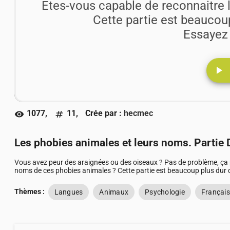
Etes-vous capable de reconnaitre 
Cette partie est beaucou
Essayez 
play_arrow
1077,
11,
Crée par :
hecmec
visibility
numbers
Les phobies animales et leurs noms. Partie
Vous avez peur des araignées ou des oiseaux ? Pas de problème, ça 
noms de ces phobies animales ? Cette partie est beaucoup plus dur q
Thèmes :
Langues
Animaux
Psychologie
Français