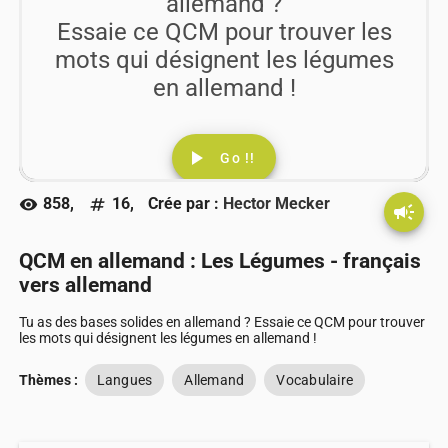
allemand ?
Essaie ce QCM pour trouver les
mots qui désignent les légumes
en allemand !
play_arrow
Go !!
858,
16,
Crée par :
Hector Mecker
visibility
numbers
campaign
QCM en allemand : Les Légumes - français
vers allemand
Tu as des bases solides en allemand ? Essaie ce QCM pour trouver
les mots qui désignent les légumes en allemand !
Thèmes :
Langues
Allemand
Vocabulaire