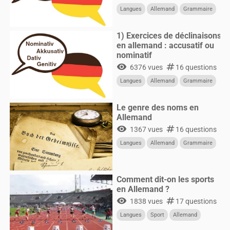
Langues
Allemand
Grammaire
1) Exercices de déclinaisons
en allemand : accusatif ou
nominatif
visibility
numbers
6376 vues
16 questions
Langues
Allemand
Grammaire
Le genre des noms en
Allemand
visibility
numbers
1367 vues
16 questions
Langues
Allemand
Grammaire
Comment dit-on les sports
en Allemand ?
visibility
numbers
1838 vues
17 questions
Langues
Sport
Allemand