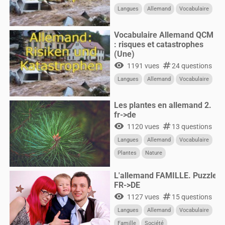
Langues
Allemand
Vocabulaire
Vocabulaire Allemand QCM
: risques et catastrophes
(Une)
visibility
numbers
1191 vues
24 questions
Langues
Allemand
Vocabulaire
Les plantes en allemand 2.
fr->de
visibility
numbers
1120 vues
13 questions
Langues
Allemand
Vocabulaire
Plantes
Nature
L'allemand FAMILLE. Puzzle
FR->DE
visibility
numbers
1127 vues
15 questions
Langues
Allemand
Vocabulaire
Famille
Société