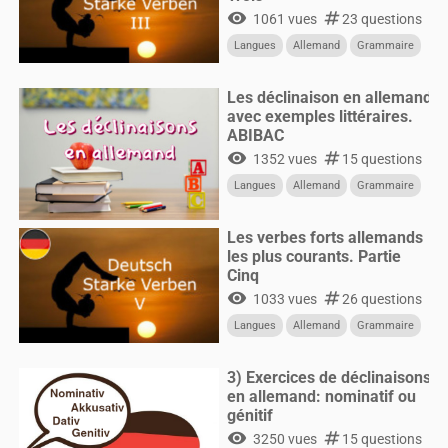
visibility
numbers
1061 vues
23 questions
Langues
Allemand
Grammaire
Les déclinaison en allemand
avec exemples littéraires.
ABIBAC
visibility
numbers
1352 vues
15 questions
Langues
Allemand
Grammaire
Les verbes forts allemands
les plus courants. Partie
Cinq
visibility
numbers
1033 vues
26 questions
Langues
Allemand
Grammaire
3) Exercices de déclinaisons
en allemand: nominatif ou
génitif
visibility
numbers
3250 vues
15 questions