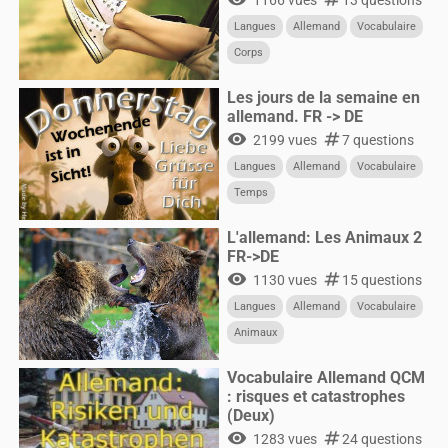
1166 vues
13 questions
Langues
Allemand
Vocabulaire
Corps
Les jours de la semaine en
allemand. FR -> DE
visibility
numbers
2199 vues
7 questions
Langues
Allemand
Vocabulaire
Temps
L'allemand: Les Animaux 2
FR->DE
visibility
numbers
1130 vues
15 questions
Langues
Allemand
Vocabulaire
Animaux
Vocabulaire Allemand QCM
: risques et catastrophes
(Deux)
visibility
numbers
1283 vues
24 questions