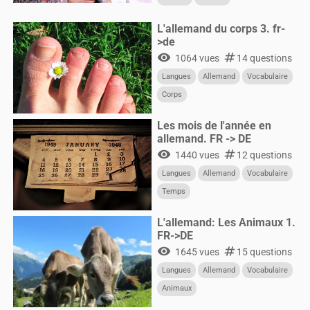
L'allemand du corps 3. fr-
>de
visibility
numbers
1064 vues
14 questions
Langues
Allemand
Vocabulaire
Corps
Les mois de l'année en
allemand. FR -> DE
visibility
numbers
1440 vues
12 questions
Langues
Allemand
Vocabulaire
Temps
L'allemand: Les Animaux 1.
FR->DE
visibility
numbers
1645 vues
15 questions
Langues
Allemand
Vocabulaire
Animaux