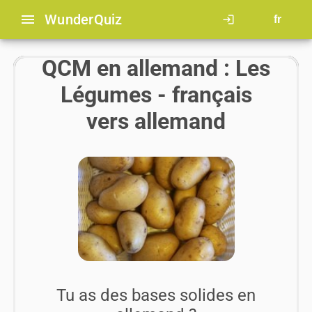
menu
Wunder
Quiz
login
fr
QCM en allemand : Les
Légumes - français
vers allemand
Tu as des bases solides en