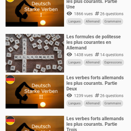
les plus courants. Partie
Une
visibility
numbers
1866 vues
26 questions
Langues
Allemand
Grammaire
Les formules de politesse
les plus courantes en
Allemand
visibility
numbers
1438 vues
14 questions
Langues
Allemand
Expressions
Les verbes forts allemands
les plus courants. Partie
Deux
visibility
numbers
1239 vues
26 questions
Langues
Allemand
Grammaire
Les verbes forts allemands
les plus courants. Partie
Trois