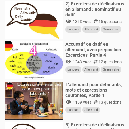
2) Exercices de déclinaisons
en allemand : nominatif ou
datif
visibility
numbers
1353 vues
15 questions
Langues
Allemand
Grammaire
Accusatif ou datif en
allemand, avec préposition,
Excercices, Partie 4
visibility
numbers
1243 vues
12 questions
Langues
Allemand
Grammaire
L'allemand pour débutants,
mots et expressions
courantes, Partie 1
visibility
numbers
1159 vues
13 questions
Langues
Allemand
5) Exercices de déclinaisons