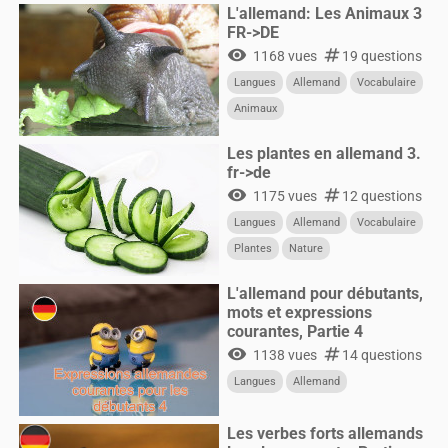
L'allemand: Les Animaux 3
FR->DE
visibility
numbers
1168 vues
19 questions
Langues
Allemand
Vocabulaire
Animaux
Les plantes en allemand 3.
fr->de
visibility
numbers
1175 vues
12 questions
Langues
Allemand
Vocabulaire
Plantes
Nature
L'allemand pour débutants,
mots et expressions
courantes, Partie 4
visibility
numbers
1138 vues
14 questions
Langues
Allemand
Les verbes forts allemands