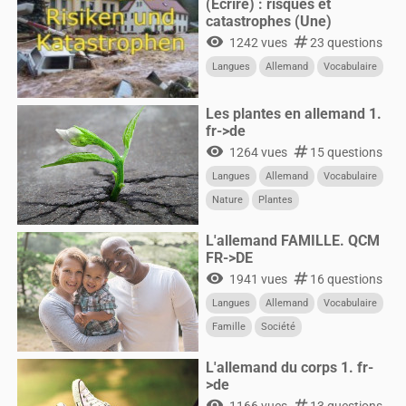
(Ecrire) : risques et
catastrophes (Une)
visibility
numbers
1242 vues
23 questions
Langues
Allemand
Vocabulaire
Les plantes en allemand 1.
fr->de
visibility
numbers
1264 vues
15 questions
Langues
Allemand
Vocabulaire
Nature
Plantes
L'allemand FAMILLE. QCM
FR->DE
visibility
numbers
1941 vues
16 questions
Langues
Allemand
Vocabulaire
Famille
Société
L'allemand du corps 1. fr-
>de
visibility
numbers