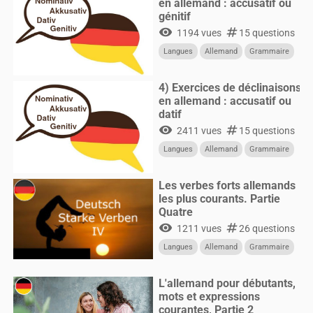
en allemand : accusatif ou
génitif
visibility
numbers
1194 vues
15 questions
Langues
Allemand
Grammaire
4) Exercices de déclinaisons
en allemand : accusatif ou
datif
visibility
numbers
2411 vues
15 questions
Langues
Allemand
Grammaire
Les verbes forts allemands
les plus courants. Partie
Quatre
visibility
numbers
1211 vues
26 questions
Langues
Allemand
Grammaire
L'allemand pour débutants,
mots et expressions
courantes, Partie 2