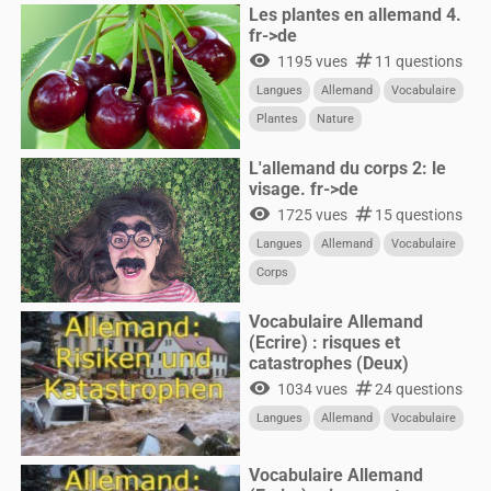
Les plantes en allemand 4.
fr->de
visibility
numbers
1195 vues
11 questions
Langues
Allemand
Vocabulaire
Plantes
Nature
L'allemand du corps 2: le
visage. fr->de
visibility
numbers
1725 vues
15 questions
Langues
Allemand
Vocabulaire
Corps
Vocabulaire Allemand
(Ecrire) : risques et
catastrophes (Deux)
visibility
numbers
1034 vues
24 questions
Langues
Allemand
Vocabulaire
Vocabulaire Allemand