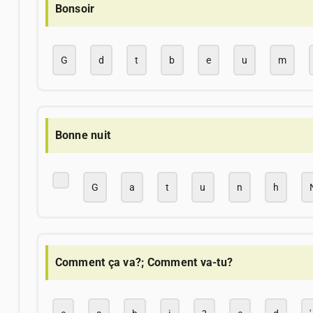
Bonsoir
G
d
t
b
e
u
m
Bonne nuit
G
a
t
u
n
h
Comment ça va?; Comment va-tu?