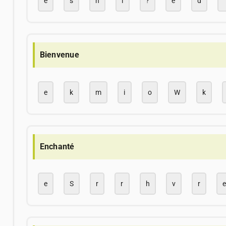
e
s
h
i
?
e
d
'
Bienvenue
e
k
m
i
o
W
k
Enchanté
e
S
r
r
h
v
r