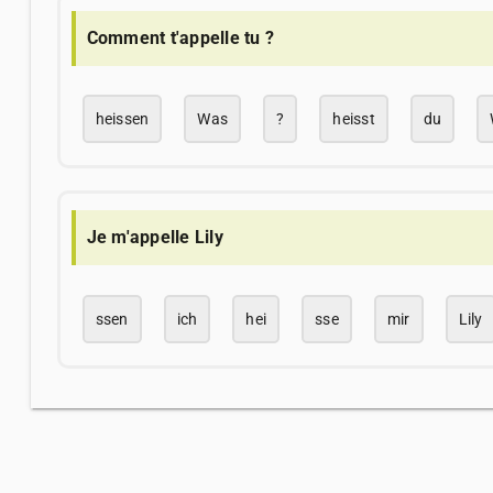
Comment t'appelle tu ?
heissen
Was
?
heisst
du
Je m'appelle Lily
ssen
ich
hei
sse
mir
Lily