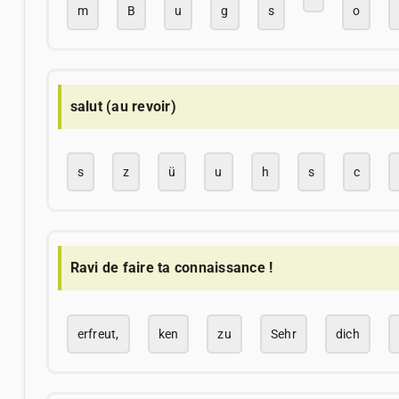
m
B
u
g
s
o
salut (au revoir)
s
z
ü
u
h
s
c
Ravi de faire ta connaissance !
erfreut,
ken
zu
Sehr
dich