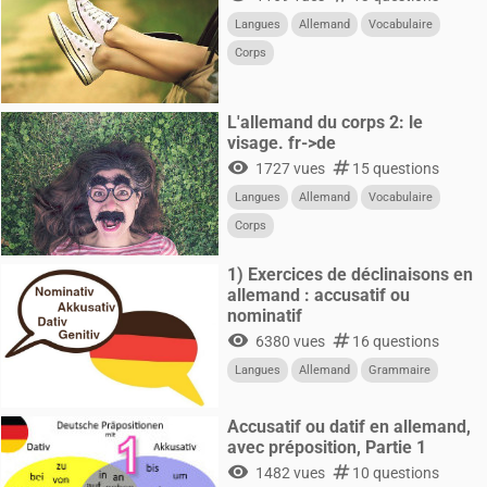
Langues
Allemand
Vocabulaire
Corps
L'allemand du corps 2: le
visage. fr->de
visibility
numbers
1727 vues
15 questions
Langues
Allemand
Vocabulaire
Corps
1) Exercices de déclinaisons en
allemand : accusatif ou
nominatif
visibility
numbers
6380 vues
16 questions
Langues
Allemand
Grammaire
Accusatif ou datif en allemand,
avec préposition, Partie 1
visibility
numbers
1482 vues
10 questions