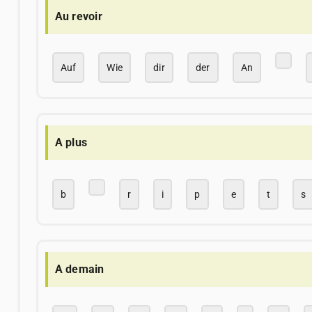
Au revoir
Auf
Wie
dir
der
An
A plus
b
r
i
p
e
t
s
A demain