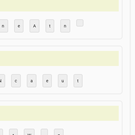
n
e
A
t
n
N
c
a
e
u
t