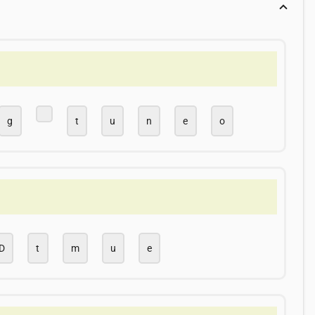
g
t
u
n
e
o
D
t
m
u
e