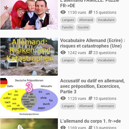
L'allemand FAMILLE. Puzzle
FR->DE
visibility
numbers
1130 vues
15 questions
Langues
Allemand
Vocabulaire
Famille
Société
Vocabulaire Allemand (Ecrire) :
risques et catastrophes (Une)
visibility
numbers
1242 vues
23 questions
Langues
Allemand
Vocabulaire
Accusatif ou datif en allemand,
avec préposition, Excercices,
Partie 3
visibility
numbers
1120 vues
10 questions
Langues
Allemand
Grammaire
L'allemand du corps 1. fr->de
visibility
numbers
1169 vues
13 questions