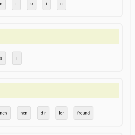
e
r
o
i
n
s
T
nen
nen
dir
ler
freund