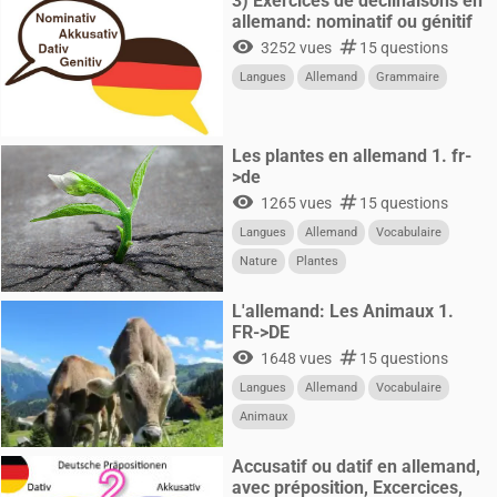
3) Exercices de déclinaisons en
allemand: nominatif ou génitif
visibility
numbers
3252 vues
15 questions
Langues
Allemand
Grammaire
Les plantes en allemand 1. fr-
>de
visibility
numbers
1265 vues
15 questions
Langues
Allemand
Vocabulaire
Nature
Plantes
L'allemand: Les Animaux 1.
FR->DE
visibility
numbers
1648 vues
15 questions
Langues
Allemand
Vocabulaire
Animaux
Accusatif ou datif en allemand,
avec préposition, Excercices,