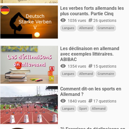
Les verbes forts allemands les
plus courants. Partie Cinq
visibility
numbers
1036 vues
26 questions
Langues
Allemand
Grammaire
Les déclinaison en allemand
avec exemples littéraires.
ABIBAC
visibility
numbers
1354 vues
15 questions
Langues
Allemand
Grammaire
Comment dit-on les sports en
Allemand ?
visibility
numbers
1840 vues
17 questions
Langues
Sport
Allemand