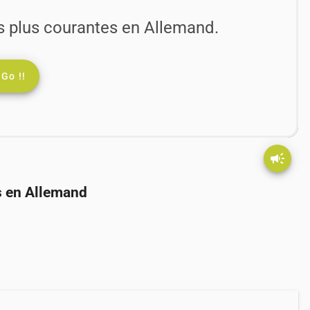
es plus courantes en Allemand.
Go !!
campaign
s en Allemand