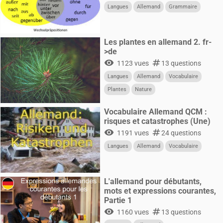
Langues
Allemand
Grammaire
Les plantes en allemand 2. fr-
>de
visibility
numbers
1123 vues
13 questions
Langues
Allemand
Vocabulaire
Plantes
Nature
Vocabulaire Allemand QCM :
risques et catastrophes (Une)
visibility
numbers
1191 vues
24 questions
Langues
Allemand
Vocabulaire
L'allemand pour débutants,
mots et expressions courantes,
Partie 1
visibility
numbers
1160 vues
13 questions