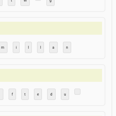
t
W
g
m
i
l
l
a
n
e
f
t
e
d
u