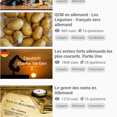
Langues
Allemand
QCM en allemand : Les
Légumes - français vers
allemand
visibility
numbers
860 vues
16 questions
Langues
Allemand
Vocabulaire
Les verbes forts allemands les
plus courants. Partie Une
visibility
numbers
1868 vues
26 questions
Langues
Allemand
Grammaire
Le genre des noms en
Allemand
visibility
numbers
1370 vues
16 questions
Langues
Allemand
Grammaire