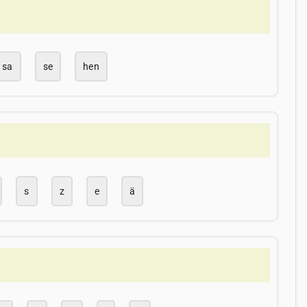
sa
se
hen
s
z
e
ä