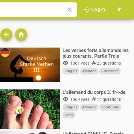
close
Login
login
fr
arrow_back
home
Les verbes forts allemands les
plus courants. Partie Trois
visibility
numbers
1061 vues
23 questions
Langues
Allemand
Grammaire
L'allemand du corps 3. fr->de
visibility
numbers
1069 vues
14 questions
Langues
Allemand
Vocabulaire
Corps