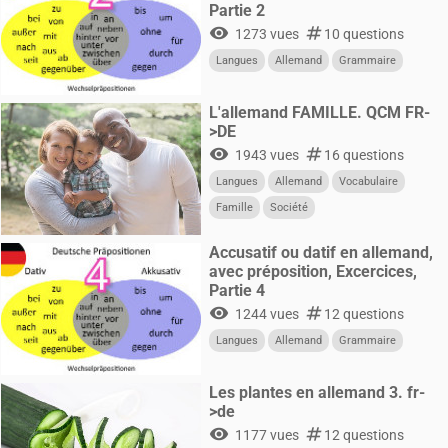
Partie 2
visibility
numbers
1273 vues
10 questions
Langues
Allemand
Grammaire
L'allemand FAMILLE. QCM FR-
>DE
visibility
numbers
1943 vues
16 questions
Langues
Allemand
Vocabulaire
Famille
Société
Accusatif ou datif en allemand,
avec préposition, Excercices,
Partie 4
visibility
numbers
1244 vues
12 questions
Langues
Allemand
Grammaire
Les plantes en allemand 3. fr-
>de
visibility
numbers
1177 vues
12 questions