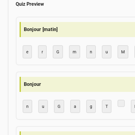
Quiz Preview
Bonjour [matin]
e
r
G
m
n
u
M
Bonjour
n
u
G
a
g
T