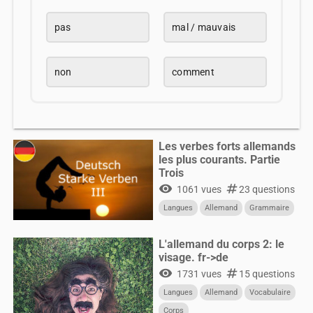
pas
mal / mauvais
non
comment
Les verbes forts allemands
les plus courants. Partie
Trois
visibility
numbers
1061 vues
23 questions
Langues
Allemand
Grammaire
L'allemand du corps 2: le
visage. fr->de
visibility
numbers
1731 vues
15 questions
Langues
Allemand
Vocabulaire
Corps