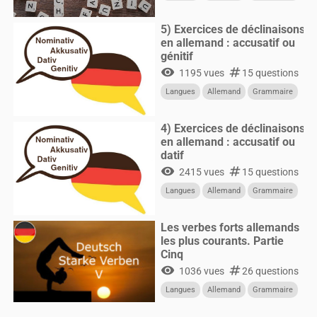
5) Exercices de déclinaisons
en allemand : accusatif ou
génitif
visibility
numbers
1195 vues
15 questions
Langues
Allemand
Grammaire
4) Exercices de déclinaisons
en allemand : accusatif ou
datif
visibility
numbers
2415 vues
15 questions
Langues
Allemand
Grammaire
Les verbes forts allemands
les plus courants. Partie
Cinq
visibility
numbers
1036 vues
26 questions
Langues
Allemand
Grammaire