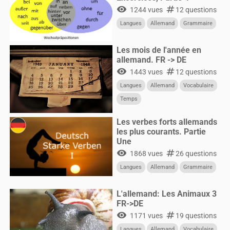
visibility
numbers
1244 vues
12 questions
Langues
Allemand
Grammaire
Les mois de l'année en
allemand. FR -> DE
visibility
numbers
1443 vues
12 questions
Langues
Allemand
Vocabulaire
Temps
Les verbes forts allemands
les plus courants. Partie
Une
visibility
numbers
1868 vues
26 questions
Langues
Allemand
Grammaire
L'allemand: Les Animaux 3
FR->DE
visibility
numbers
1171 vues
19 questions
Langues
Allemand
Vocabulaire