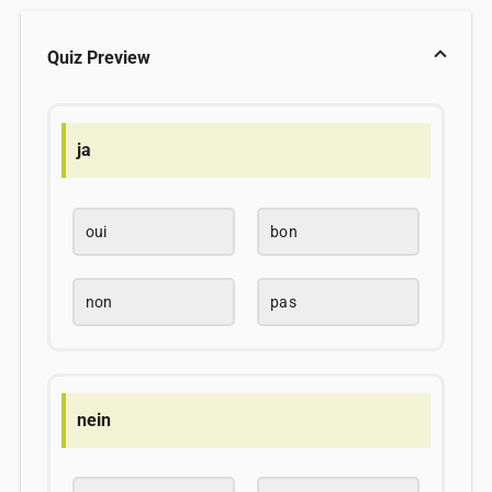
Quiz Preview
ja
oui
bon
non
pas
nein