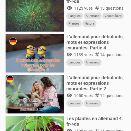
fr->de
visibility
numbers
1123 vues
13 questions
Langues
Allemand
Vocabulaire
Plantes
Nature
L'allemand pour débutants,
mots et expressions
courantes, Partie 4
visibility
numbers
1139 vues
14 questions
Langues
Allemand
L'allemand pour débutants,
mots et expressions
courantes, Partie 2
visibility
numbers
1050 vues
12 questions
Langues
Allemand
Les plantes en allemand 4.
fr->de
visibility
numbers