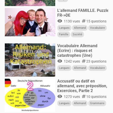
L'allemand FAMILLE. Puzzle
FR->DE
visibility
numbers
1130 vues
15 questions
Langues
Allemand
Vocabulaire
Famille
Société
Vocabulaire Allemand
(Ecrire) : risques et
catastrophes (Une)
visibility
numbers
1242 vues
23 questions
Langues
Allemand
Vocabulaire
Accusatif ou datif en
allemand, avec préposition,
Excercices, Partie 2
visibility
numbers
1273 vues
10 questions
Langues
Allemand
Grammaire