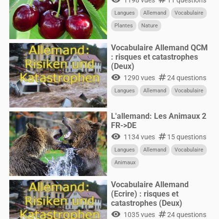
1198 vues
11 questions
Langues
Allemand
Vocabulaire
Plantes
Nature
Vocabulaire Allemand QCM
: risques et catastrophes
(Deux)
visibility
numbers
1290 vues
24 questions
Langues
Allemand
Vocabulaire
L'allemand: Les Animaux 2
FR->DE
visibility
numbers
1134 vues
15 questions
Langues
Allemand
Vocabulaire
Animaux
Vocabulaire Allemand
(Ecrire) : risques et
catastrophes (Deux)
visibility
numbers
1035 vues
24 questions