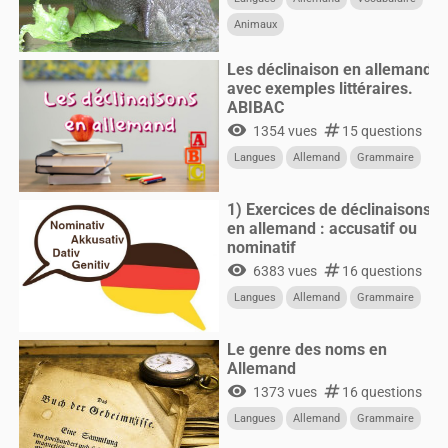
Animaux
Les déclinaison en allemand
avec exemples littéraires.
ABIBAC
visibility
numbers
1354 vues
15 questions
Langues
Allemand
Grammaire
1) Exercices de déclinaisons
en allemand : accusatif ou
nominatif
visibility
numbers
6383 vues
16 questions
Langues
Allemand
Grammaire
Le genre des noms en
Allemand
visibility
numbers
1373 vues
16 questions
Langues
Allemand
Grammaire