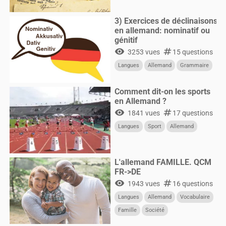
3) Exercices de déclinaisons
en allemand: nominatif ou
génitif
visibility
numbers
3253 vues
15 questions
Langues
Allemand
Grammaire
Comment dit-on les sports
en Allemand ?
visibility
numbers
1841 vues
17 questions
Langues
Sport
Allemand
L'allemand FAMILLE. QCM
FR->DE
visibility
numbers
1943 vues
16 questions
Langues
Allemand
Vocabulaire
Famille
Société