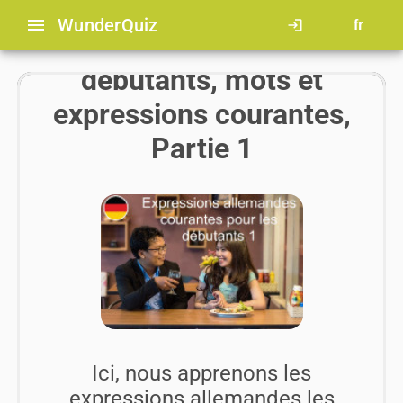
menu
Wunder
Quiz
login
fr
L'allemand pour
débutants, mots et
expressions courantes,
Partie 1
Ici, nous apprenons les
expressions allemandes les