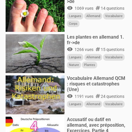
>de
visibility
numbers
1069 vues
14 questions
Langues
Allemand
Vocabulaire
Corps
Les plantes en allemand 1.
fr->de
visibility
numbers
1266 vues
15 questions
Langues
Allemand
Vocabulaire
Nature
Plantes
Vocabulaire Allemand QCM
: risques et catastrophes
(Une)
visibility
numbers
1191 vues
24 questions
Langues
Allemand
Vocabulaire
Accusatif ou datif en
allemand, avec préposition,
Excercices, Partie 4