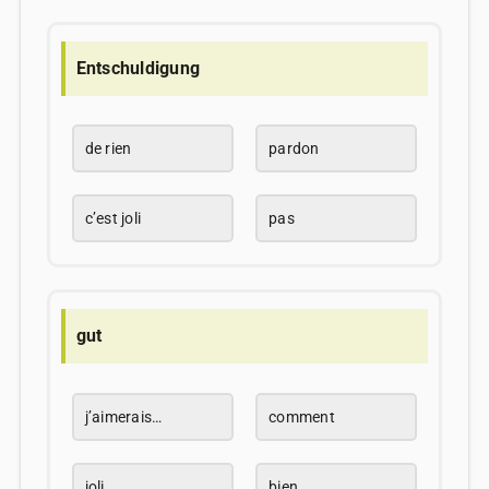
Entschuldigung
de rien
pardon
c’est joli
pas
gut
j’aimerais…
comment
joli
bien