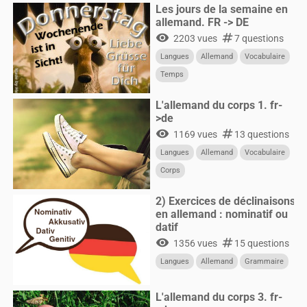
Les jours de la semaine en
allemand. FR -> DE
visibility
numbers
2203 vues
7 questions
Langues
Allemand
Vocabulaire
Temps
L'allemand du corps 1. fr-
>de
visibility
numbers
1169 vues
13 questions
Langues
Allemand
Vocabulaire
Corps
2) Exercices de déclinaisons
en allemand : nominatif ou
datif
visibility
numbers
1356 vues
15 questions
Langues
Allemand
Grammaire
L'allemand du corps 3. fr-