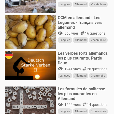
Langues
Allemand
Vocabulaire
QCM en allemand : Les
Légumes - français vers
allemand
visibility
numbers
860 vues
16 questions
Langues
Allemand
Vocabulaire
Les verbes forts allemands
les plus courants. Partie
Deux
visibility
numbers
1241 vues
26 questions
Langues
Allemand
Grammaire
Les formules de politesse
les plus courantes en
Allemand
visibility
numbers
1444 vues
14 questions
Langues
Allemand
Expressions