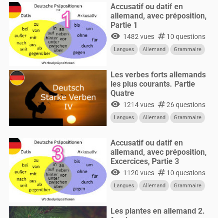
Accusatif ou datif en
allemand, avec préposition,
Partie 1
visibility
numbers
1482 vues
10 questions
Langues
Allemand
Grammaire
Les verbes forts allemands
les plus courants. Partie
Quatre
visibility
numbers
1214 vues
26 questions
Langues
Allemand
Grammaire
Accusatif ou datif en
allemand, avec préposition,
Excercices, Partie 3
visibility
numbers
1120 vues
10 questions
Langues
Allemand
Grammaire
Les plantes en allemand 2.