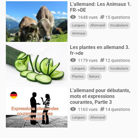
L'allemand: Les Animaux 1.
FR->DE
visibility
numbers
1648 vues
15 questions
Langues
Allemand
Vocabulaire
Animaux
Les plantes en allemand 3.
fr->de
visibility
numbers
1179 vues
12 questions
Langues
Allemand
Vocabulaire
Plantes
Nature
L'allemand pour débutants,
mots et expressions
courantes, Partie 3
visibility
numbers
1163 vues
14 questions
Langues
Allemand