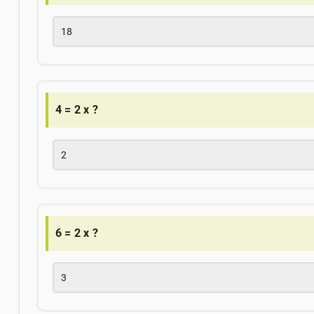
18
4 = 2 x ?
2
6 = 2 x ?
3