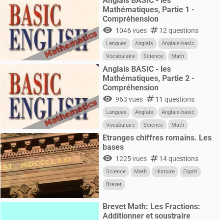
Anglais BASIC - les
Mathématiques, Partie 1 -
Compréhension
visibility
numbers
1046 vues
12 questions
Langues
Anglais
Anglais-basic
Vocabulaire
Science
Math
Anglais BASIC - les
Mathématiques, Partie 2 -
Compréhension
visibility
numbers
963 vues
11 questions
Langues
Anglais
Anglais-basic
Vocabulaire
Science
Math
Etranges chiffres romains. Les
bases
visibility
numbers
1225 vues
14 questions
Science
Math
Histoire
Esprit
Brevet
Brevet Math: Les Fractions:
Additionner et soustraire