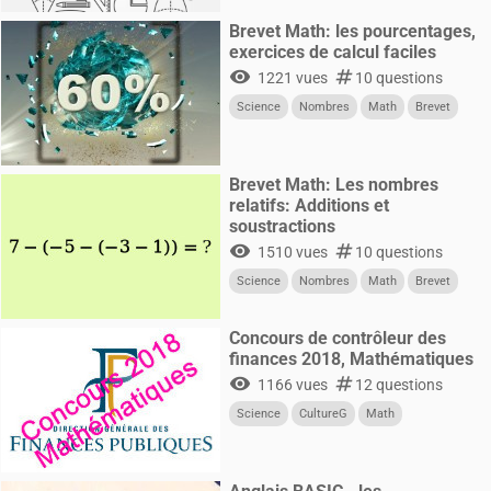
Brevet Math: les pourcentages,
exercices de calcul faciles
visibility
numbers
1221 vues
10 questions
Science
Nombres
Math
Brevet
Brevet Math: Les nombres
relatifs: Additions et
soustractions
visibility
numbers
1510 vues
10 questions
Science
Nombres
Math
Brevet
Concours de contrôleur des
finances 2018, Mathématiques
visibility
numbers
1166 vues
12 questions
Science
CultureG
Math