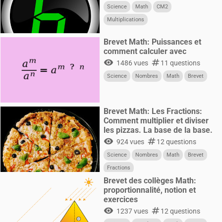
Science
Math
CM2
Multiplications
Brevet Math: Puissances et
comment calculer avec
visibility
numbers
1486 vues
11 questions
Science
Nombres
Math
Brevet
Brevet Math: Les Fractions:
Comment multiplier et diviser
les pizzas. La base de la base.
visibility
numbers
924 vues
12 questions
Science
Nombres
Math
Brevet
Fractions
Brevet des collèges Math:
proportionnalité, notion et
exercices
visibility
numbers
1237 vues
12 questions