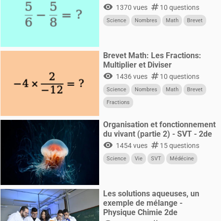
visibility
numbers
1370 vues
10 questions
Science
Nombres
Math
Brevet
Brevet Math: Les Fractions:
Multiplier et Diviser
visibility
numbers
1436 vues
10 questions
Science
Nombres
Math
Brevet
Fractions
Organisation et fonctionnement
du vivant (partie 2) - SVT - 2de
visibility
numbers
1454 vues
15 questions
Science
Vie
SVT
Médécine
Les solutions aqueuses, un
exemple de mélange -
Physique Chimie 2de