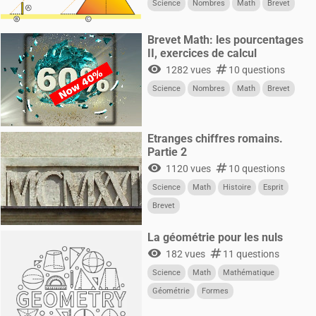
Science
Nombres
Math
Brevet
Brevet Math: les pourcentages
II, exercices de calcul
visibility
numbers
1282 vues
10 questions
Science
Nombres
Math
Brevet
Etranges chiffres romains.
Partie 2
visibility
numbers
1120 vues
10 questions
Science
Math
Histoire
Esprit
Brevet
La géométrie pour les nuls
visibility
numbers
182 vues
11 questions
Science
Math
Mathématique
Géométrie
Formes