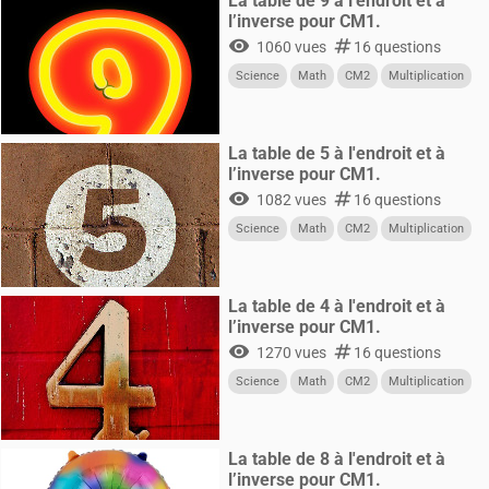
La table de 9 à l'endroit et à
l’inverse pour CM1.
visibility
numbers
1060 vues
16 questions
Science
Math
CM2
Multiplication
La table de 5 à l'endroit et à
l’inverse pour CM1.
visibility
numbers
1082 vues
16 questions
Science
Math
CM2
Multiplication
La table de 4 à l'endroit et à
l’inverse pour CM1.
visibility
numbers
1270 vues
16 questions
Science
Math
CM2
Multiplication
La table de 8 à l'endroit et à
l’inverse pour CM1.