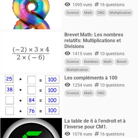
visibility
numbers
1095 vues
16 questions
Science
Math
CM2
Multiplication
Brevet Math: Les nombres
relatifs: Multiplications et
Divisions
visibility
numbers
1415 vues
10 questions
Science
Nombres
Math
Brevet
Multiplication
Les compléments à 100
visibility
numbers
1254 vues
10 questions
Science
Math
CM2
La table de 6 à l'endroit et à
l’inverse pour CM1.
visibility
numbers
1076 vues
16 questions