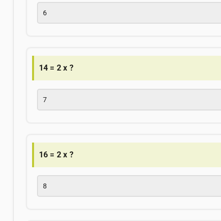
6
14 = 2 x ?
7
16 = 2 x ?
8