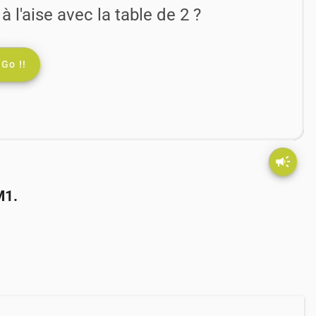
à l'aise avec la table de 2 ?
Go !!
campaign
M1.