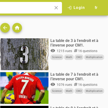
close
Login
login
fr
arrow_back
home
La table de 3 à l'endroit et à
l’inverse pour CM1.
visibility
numbers
1215 vues
16 questions
Science
Math
CM2
Multiplication
La table de 7 à l'endroit et à
l’inverse pour CM1.
visibility
numbers
1076 vues
16 questions
Science
Math
CM2
Multiplication