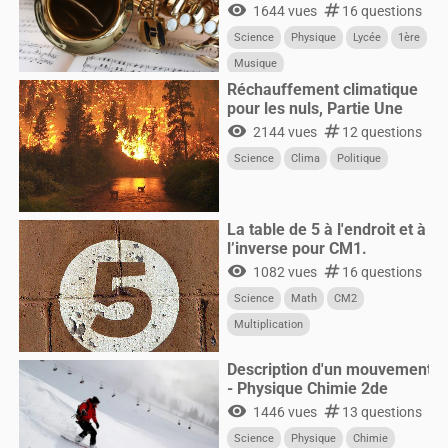
visibility
numbers
1644 vues
16 questions
Science
Physique
Lycée
1ère
Musique
Réchauffement climatique
pour les nuls, Partie Une
visibility
numbers
2144 vues
12 questions
Science
Clima
Politique
La table de 5 à l'endroit et à
l’inverse pour CM1.
visibility
numbers
1082 vues
16 questions
Science
Math
CM2
Multiplication
Description d'un mouvement
- Physique Chimie 2de
visibility
numbers
1446 vues
13 questions
Science
Physique
Chimie