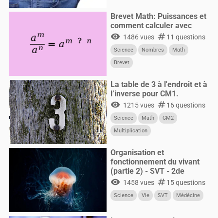
Brevet Math: Puissances et
comment calculer avec
visibility
numbers
1486 vues
11 questions
Science
Nombres
Math
Brevet
La table de 3 à l'endroit et à
l’inverse pour CM1.
visibility
numbers
1215 vues
16 questions
Science
Math
CM2
Multiplication
Organisation et
fonctionnement du vivant
(partie 2) - SVT - 2de
visibility
numbers
1458 vues
15 questions
Science
Vie
SVT
Médécine