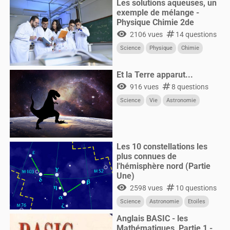
Les solutions aqueuses, un
exemple de mélange -
Physique Chimie 2de
visibility
numbers
2106 vues
14 questions
Science
Physique
Chimie
Et la Terre apparut...
visibility
numbers
916 vues
8 questions
Science
Vie
Astronomie
Les 10 constellations les
plus connues de
l'hémisphère nord (Partie
Une)
visibility
numbers
2598 vues
10 questions
Science
Astronomie
Etoiles
Anglais BASIC - les
Mathématiques, Partie 1 -