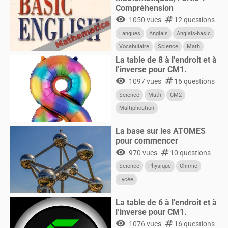
Compréhension
visibility
numbers
1050 vues
12 questions
Langues
Anglais
Anglais-basic
Vocabulaire
Science
Math
La table de 8 à l'endroit et à
l’inverse pour CM1.
visibility
numbers
1097 vues
16 questions
Science
Math
CM2
Multiplication
La base sur les ATOMES
pour commencer
visibility
numbers
970 vues
10 questions
Science
Physique
Chimie
Lycée
La table de 6 à l'endroit et à
l’inverse pour CM1.
visibility
numbers
1076 vues
16 questions