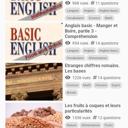
visibility
numbers
968 vues
11 questions
Langues
Anglais
Anglais-basic
Vocabulaire
Science
Math
Anglais basic - Manger et
Boire, partie 3 -
Compréhension
visibility
numbers
954 vues
14 questions
Langues
Anglais
Anglais-basic
Vocabulaire
Alimentation
Etranges chiffres romains.
Les bases
visibility
numbers
1226 vues
14 questions
Science
Math
Histoire
Esprit
Brevet
Les fruits à coques et leurs
particularités
visibility
numbers
1336 vues
12 questions
Nature
Alimentation
Fruits