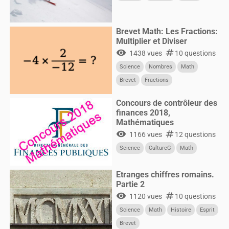
Brevet Math: Les Fractions:
Multiplier et Diviser
visibility
numbers
1438 vues
10 questions
Science
Nombres
Math
Brevet
Fractions
Concours de contrôleur des
finances 2018,
Mathématiques
visibility
numbers
1166 vues
12 questions
Science
CultureG
Math
Etranges chiffres romains.
Partie 2
visibility
numbers
1120 vues
10 questions
Science
Math
Histoire
Esprit
Brevet