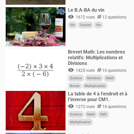
Le B.A-BA du vin
visibility
numbers
1672 vues
12 questions
Vie
Cuisine
Vin
Brevet Math: Les nombres
relatifs: Multiplications et
Divisions
visibility
numbers
1425 vues
10 questions
Science
Nombres
Math
Brevet
Multiplication
La table de 4 à l'endroit et à
l’inverse pour CM1.
visibility
numbers
1272 vues
16 questions
Science
Math
CM2
Multiplication