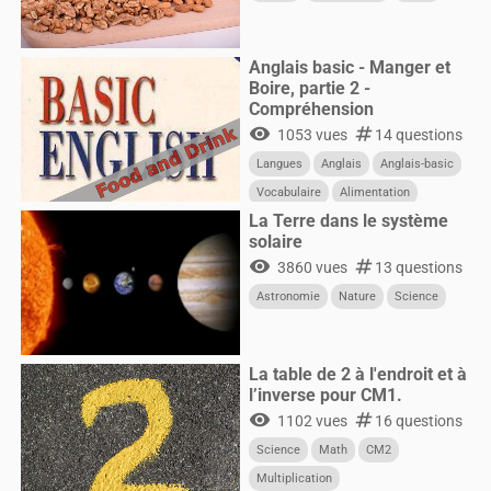
Anglais basic - Manger et
Boire, partie 2 -
Compréhension
visibility
numbers
1053 vues
14 questions
Langues
Anglais
Anglais-basic
Vocabulaire
Alimentation
La Terre dans le système
solaire
visibility
numbers
3860 vues
13 questions
Astronomie
Nature
Science
La table de 2 à l'endroit et à
l’inverse pour CM1.
visibility
numbers
1102 vues
16 questions
Science
Math
CM2
Multiplication