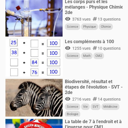
Les corps purs et les
mélanges - Physique Chimie
2de
visibility
numbers
3763 vues
13 questions
Science
Physique
Chimie
Les compléments à 100
visibility
numbers
1255 vues
10 questions
Science
Math
CM2
Biodiversité, résultat et
étapes de l'évolution - SVT -
2de
visibility
numbers
2716 vues
14 questions
Science
Vie
SVT
Médécine
Biologie
La table de 7 à l'endroit et à
l’inverse pour CM1.