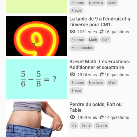
Science
Nombres
Math
Brevet
La table de 9 à l'endroit et à
l’inverse pour CM1.
visibility
numbers
1061 vues
16 questions
Science
Math
CM2
Multiplication
Brevet Math: Les Fractions:
Additionner et soustraire
visibility
numbers
1374 vues
10 questions
Science
Nombres
Math
Brevet
Perdre du poids, Fait ou
Fable
visibility
numbers
1989 vues
14 questions
Vie
Santé
Cuisine