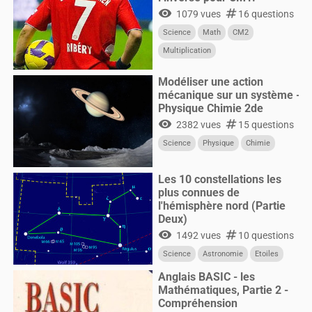
visibility
numbers
1079 vues
16 questions
Science
Math
CM2
Multiplication
Modéliser une action
mécanique sur un système -
Physique Chimie 2de
visibility
numbers
2382 vues
15 questions
Science
Physique
Chimie
Les 10 constellations les
plus connues de
l'hémisphère nord (Partie
Deux)
visibility
numbers
1492 vues
10 questions
Science
Astronomie
Etoiles
Anglais BASIC - les
Mathématiques, Partie 2 -
Compréhension