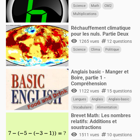
Science
Math
CM2
Multiplications
Réchauffement climatique
pour les nuls. Partie Deux
visibility
numbers
1265 vues
12 questions
Science
Clima
Politique
Anglais basic - Manger et
Boire, partie 1 -
Compréhension
visibility
numbers
1122 vues
15 questions
Langues
Anglais
Anglais-basic
Vocabulaire
Alimentation
Brevet Math: Les nombres
relatifs: Additions et
soustractions
visibility
numbers
1511 vues
10 questions