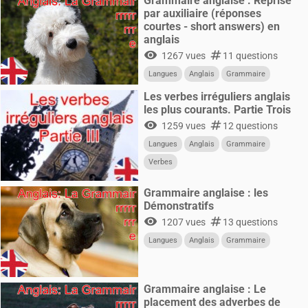
Grammaire anglaise : Reprise
par auxiliaire (réponses
courtes - short answers) en
anglais
visibility
numbers
1267 vues
11 questions
Langues
Anglais
Grammaire
Les verbes irréguliers anglais
les plus courants. Partie Trois
visibility
numbers
1259 vues
12 questions
Langues
Anglais
Grammaire
Verbes
Grammaire anglaise : les
Démonstratifs
visibility
numbers
1207 vues
13 questions
Langues
Anglais
Grammaire
Grammaire anglaise : Le
placement des adverbes de