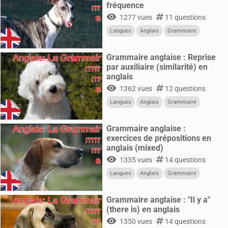
fréquence
visibility
numbers
1277 vues
11 questions
Langues
Anglais
Grammaire
Grammaire anglaise : Reprise
par auxiliaire (similarité) en
anglais
visibility
numbers
1362 vues
12 questions
Langues
Anglais
Grammaire
Grammaire anglaise :
exercices de prépositions en
anglais (mixed)
visibility
numbers
1335 vues
14 questions
Langues
Anglais
Grammaire
Grammaire anglaise : "Il y a"
(there is) en anglais
visibility
numbers
1350 vues
14 questions