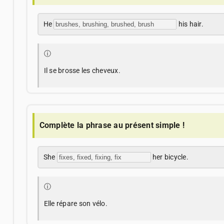
He
his hair.
ⓘ
Il se brosse les cheveux.
Complète la phrase au présent simple !
She
her bicycle.
ⓘ
Elle répare son vélo.