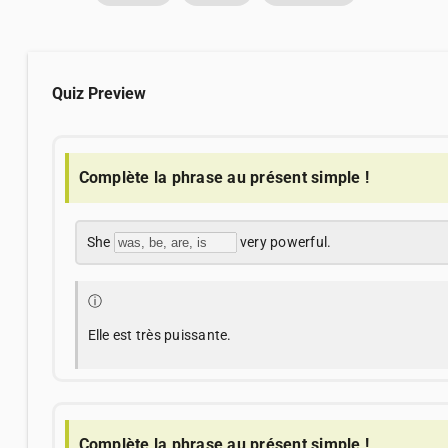
Quiz Preview
Complète la phrase au présent simple !
She
very powerful.
ⓘ
Elle est très puissante.
Complète la phrase au présent simple !