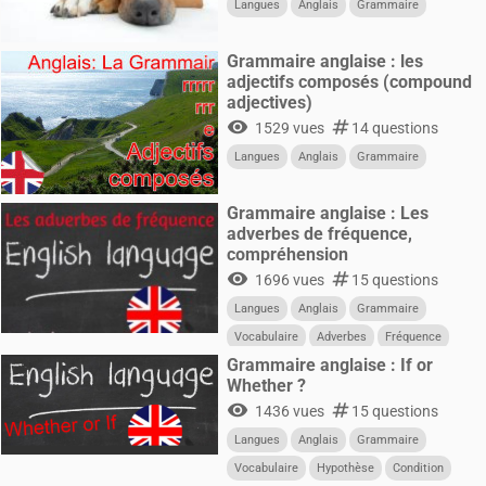
Langues
Anglais
Grammaire
Grammaire anglaise : les
adjectifs composés (compound
adjectives)
visibility
numbers
1529 vues
14 questions
Langues
Anglais
Grammaire
Grammaire anglaise : Les
adverbes de fréquence,
compréhension
visibility
numbers
1696 vues
15 questions
Langues
Anglais
Grammaire
Vocabulaire
Adverbes
Fréquence
Grammaire anglaise : If or
Whether ?
visibility
numbers
1436 vues
15 questions
Langues
Anglais
Grammaire
Vocabulaire
Hypothèse
Condition