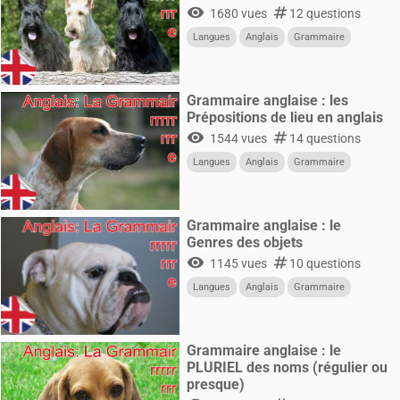
visibility
numbers
1680 vues
12 questions
Langues
Anglais
Grammaire
Grammaire anglaise : les
Prépositions de lieu en anglais
visibility
numbers
1544 vues
14 questions
Langues
Anglais
Grammaire
Grammaire anglaise : le
Genres des objets
visibility
numbers
1145 vues
10 questions
Langues
Anglais
Grammaire
Grammaire anglaise : le
PLURIEL des noms (régulier ou
presque)