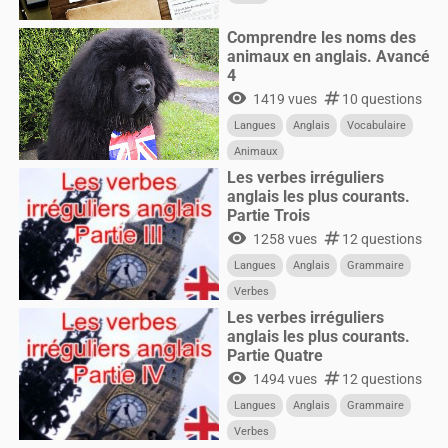
Comprendre les noms des
animaux en anglais. Avancé
4
visibility
numbers
1419 vues
10 questions
Langues
Anglais
Vocabulaire
Animaux
Les verbes irréguliers
anglais les plus courants.
Partie Trois
visibility
numbers
1258 vues
12 questions
Langues
Anglais
Grammaire
Verbes
Les verbes irréguliers
anglais les plus courants.
Partie Quatre
visibility
numbers
1494 vues
12 questions
Langues
Anglais
Grammaire
Verbes