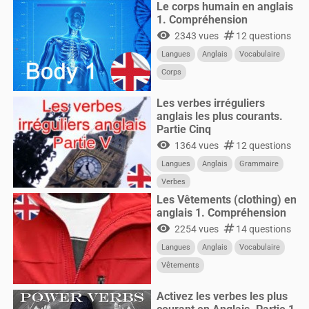
Le corps humain en anglais
1. Compréhension
visibility
numbers
2343 vues
12 questions
Langues
Anglais
Vocabulaire
Corps
Les verbes irréguliers
anglais les plus courants.
Partie Cinq
visibility
numbers
1364 vues
12 questions
Langues
Anglais
Grammaire
Verbes
Les Vêtements (clothing) en
anglais 1. Compréhension
visibility
numbers
2254 vues
14 questions
Langues
Anglais
Vocabulaire
Vêtements
Activez les verbes les plus