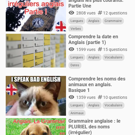
anglais les plus courants.
Partie Une
visibility
numbers
2808 vues
12 questions
Langues
Anglais
Grammaire
Verbes
Comprendre la date en
Anglais (partie 1)
visibility
numbers
1599 vues
15 questions
Langues
Anglais
Vocabulaire
Dates
Comprendre les noms des
animaux en anglais.
Basique 1
visibility
numbers
1359 vues
10 questions
Langues
Anglais
Vocabulaire
Animaux
Grammaire anglaise : le
PLURIEL des noms
(irrégulier)