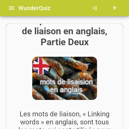
menu
Wunder
Quiz
login
fr
Comprendre les mots
de liaison en anglais,
Partie Deux
Les mots de liaison, « Linking
words » en anglais, sont tous