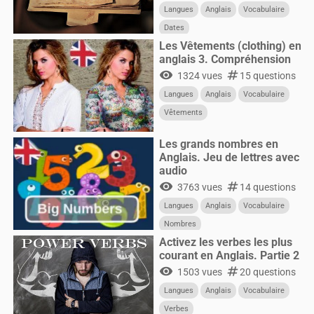
Langues
Anglais
Vocabulaire
Dates
Les Vêtements (clothing) en
anglais 3. Compréhension
visibility
numbers
1324 vues
15 questions
Langues
Anglais
Vocabulaire
Vêtements
Les grands nombres en
Anglais. Jeu de lettres avec
audio
visibility
numbers
3763 vues
14 questions
Langues
Anglais
Vocabulaire
Nombres
Activez les verbes les plus
courant en Anglais. Partie 2
visibility
numbers
1503 vues
20 questions
Langues
Anglais
Vocabulaire
Verbes