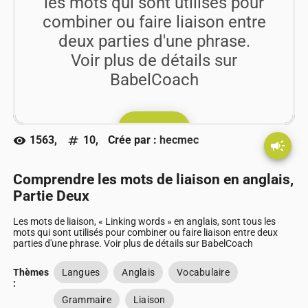
les mots qui sont utilisés pour
combiner ou faire liaison entre
deux parties d'une phrase.
Voir plus de détails sur
BabelCoach
play_arrow
Go !!
1563,
10,
Crée par :
hecmec
visibility
numbers
campaign
Comprendre les mots de liaison en anglais,
Partie Deux
Les mots de liaison, « Linking words » en anglais, sont tous les
mots qui sont utilisés pour combiner ou faire liaison entre deux
parties d'une phrase. Voir plus de détails sur BabelCoach
Thèmes
Langues
Anglais
Vocabulaire
:
Grammaire
Liaison