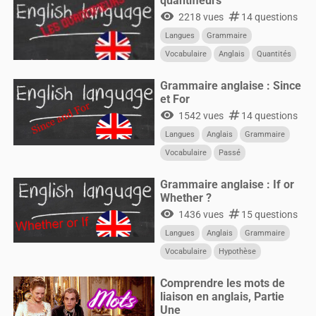
quantifieurs
visibility
numbers
2218 vues
14 questions
Langues
Grammaire
Vocabulaire
Anglais
Quantités
Quantifieurs
Grammaire anglaise : Since
et For
visibility
numbers
1542 vues
14 questions
Langues
Anglais
Grammaire
Vocabulaire
Passé
Grammaire anglaise : If or
Whether ?
visibility
numbers
1436 vues
15 questions
Langues
Anglais
Grammaire
Vocabulaire
Hypothèse
Condition
Comprendre les mots de
liaison en anglais, Partie
Une