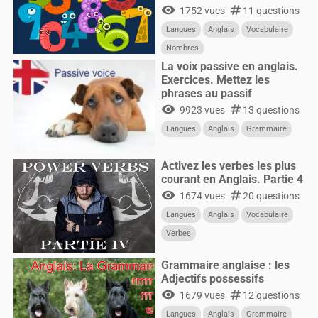
visibility
numbers
1752 vues
11 questions
Langues
Anglais
Vocabulaire
Nombres
La voix passive en anglais.
Exercices. Mettez les
phrases au passif
visibility
numbers
9923 vues
13 questions
Langues
Anglais
Grammaire
Activez les verbes les plus
courant en Anglais. Partie 4
visibility
numbers
1674 vues
20 questions
Langues
Anglais
Vocabulaire
Verbes
Grammaire anglaise : les
Adjectifs possessifs
visibility
numbers
1679 vues
12 questions
Langues
Anglais
Grammaire