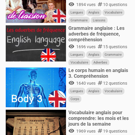
visibility
numbers
1894 vues
10 questions
Langues
Anglais
Vocabulaire
Grammaire
Liaisons
Grammaire anglaise : Les
adverbes de fréquence,
compréhension
visibility
numbers
1696 vues
15 questions
Langues
Anglais
Grammaire
Vocabulaire
Adverbes
Le corps humain en anglais
Fréquence
3. Compréhension
visibility
numbers
1640 vues
12 questions
Langues
Anglais
Vocabulaire
Corps
Vocabulaire anglais pour
comprendre: les mois et les
jours de la semaine
visibility
numbers
1969 vues
19 questions