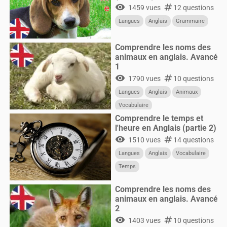
visibility
numbers
1459 vues
12 questions
Langues
Anglais
Grammaire
Comprendre les noms des
animaux en anglais. Avancé
1
visibility
numbers
1790 vues
10 questions
Langues
Anglais
Animaux
Vocabulaire
Comprendre le temps et
l'heure en Anglais (partie 2)
visibility
numbers
1510 vues
14 questions
Langues
Anglais
Vocabulaire
Temps
Comprendre les noms des
animaux en anglais. Avancé
2
visibility
numbers
1403 vues
10 questions