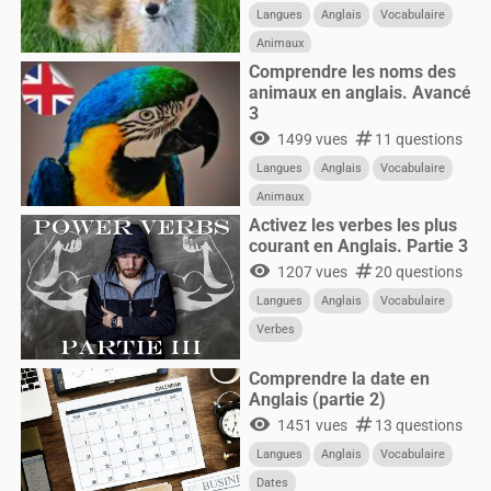
Langues
Anglais
Vocabulaire
Animaux
Comprendre les noms des
animaux en anglais. Avancé
3
visibility
numbers
1499 vues
11 questions
Langues
Anglais
Vocabulaire
Animaux
Activez les verbes les plus
courant en Anglais. Partie 3
visibility
numbers
1207 vues
20 questions
Langues
Anglais
Vocabulaire
Verbes
Comprendre la date en
Anglais (partie 2)
visibility
numbers
1451 vues
13 questions
Langues
Anglais
Vocabulaire
Dates