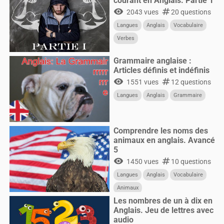
courant en Anglais. Partie 1
visibility
numbers
2043 vues
20 questions
Langues
Anglais
Vocabulaire
Verbes
Grammaire anglaise :
Articles définis et indéfinis
visibility
numbers
1551 vues
12 questions
Langues
Anglais
Grammaire
Comprendre les noms des
animaux en anglais. Avancé
5
visibility
numbers
1450 vues
10 questions
Langues
Anglais
Vocabulaire
Animaux
Les nombres de un à dix en
Anglais. Jeu de lettres avec
audio