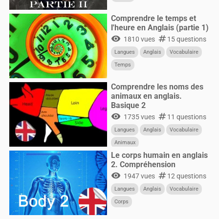
Comprendre le temps et
l'heure en Anglais (partie 1)
visibility
numbers
1810 vues
15 questions
Langues
Anglais
Vocabulaire
Temps
Comprendre les noms des
animaux en anglais.
Basique 2
visibility
numbers
1735 vues
11 questions
Langues
Anglais
Vocabulaire
Animaux
Le corps humain en anglais
2. Compréhension
visibility
numbers
1947 vues
12 questions
Langues
Anglais
Vocabulaire
Corps