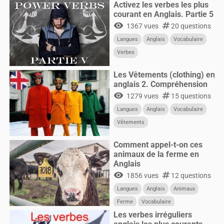
Activez les verbes les plus
courant en Anglais. Partie 5
visibility
numbers
1367 vues
20 questions
Langues
Anglais
Vocabulaire
Verbes
Les Vêtements (clothing) en
anglais 2. Compréhension
visibility
numbers
1279 vues
15 questions
Langues
Anglais
Vocabulaire
Vêtements
Comment appel-t-on ces
animaux de la ferme en
Anglais
visibility
numbers
1856 vues
12 questions
Langues
Anglais
Animaux
Ferme
Vocabulaire
Les verbes irréguliers