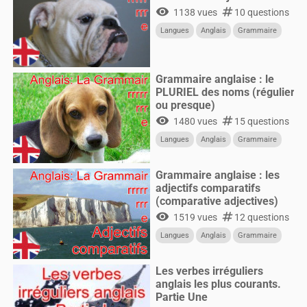
visibility
numbers
1138 vues
10 questions
Langues
Anglais
Grammaire
Grammaire anglaise : le
PLURIEL des noms (régulier
ou presque)
visibility
numbers
1480 vues
15 questions
Langues
Anglais
Grammaire
Grammaire anglaise : les
adjectifs comparatifs
(comparative adjectives)
visibility
numbers
1519 vues
12 questions
Langues
Anglais
Grammaire
Les verbes irréguliers
anglais les plus courants.
Partie Une