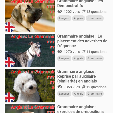
Grammaire anglaise : les
Démonstratifs
visibility
numbers
1202 vues
13 questions
Langues
Anglais
Grammaire
Grammaire anglaise : Le
placement des adverbes de
fréquence
visibility
numbers
1270 vues
11 questions
Langues
Anglais
Grammaire
Grammaire anglaise :
Reprise par auxiliaire
(similarité) en anglais
visibility
numbers
1358 vues
12 questions
Langues
Anglais
Grammaire
Grammaire anglaise :
exercices de prépositions