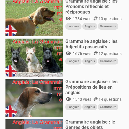
Grammaire anglaise : les
Pronoms réfléchis et
réciproques
visibility
numbers
1734 vues
10 questions
Langues
Anglais
Grammaire
Grammaire anglaise : les
Adjectifs possessifs
visibility
numbers
1676 vues
12 questions
Langues
Anglais
Grammaire
Grammaire anglaise : les
Prépositions de lieu en
anglais
visibility
numbers
1540 vues
14 questions
Langues
Anglais
Grammaire
Grammaire anglaise : le
Genres des objets