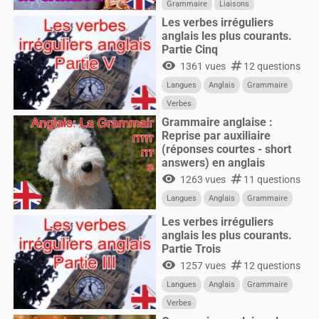
Grammaire
Liaisons
Les verbes irréguliers
anglais les plus courants.
Partie Cinq
visibility
numbers
1361 vues
12 questions
Langues
Anglais
Grammaire
Verbes
Grammaire anglaise :
Reprise par auxiliaire
(réponses courtes - short
answers) en anglais
visibility
numbers
1263 vues
11 questions
Langues
Anglais
Grammaire
Les verbes irréguliers
anglais les plus courants.
Partie Trois
visibility
numbers
1257 vues
12 questions
Langues
Anglais
Grammaire
Verbes