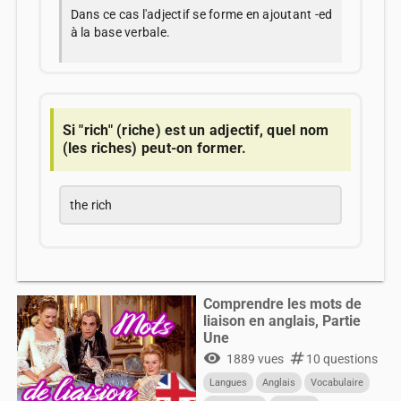
Dans ce cas l'adjectif se forme en ajoutant -ed
à la base verbale.
Si "rich" (riche) est un adjectif, quel nom
(les riches) peut-on former.
the rich
Comprendre les mots de
liaison en anglais, Partie
Une
visibility
numbers
1889 vues
10 questions
Langues
Anglais
Vocabulaire