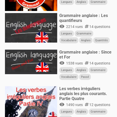
Langues
Anglais
Grammaire
Grammaire anglaise : Les
quantifieurs
visibility
numbers
2214 vues
14 questions
Langues
Grammaire
Vocabulaire
Anglais
Quantités
Quantifieurs
Grammaire anglaise : Since
et For
visibility
numbers
1538 vues
14 questions
Langues
Anglais
Grammaire
Vocabulaire
Passé
Les verbes irréguliers
anglais les plus courants.
Partie Quatre
visibility
numbers
1490 vues
12 questions
Langues
Anglais
Grammaire