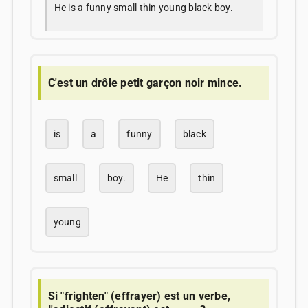
He is a funny small thin young black boy.
C'est un drôle petit garçon noir mince.
is
a
funny
black
small
boy.
He
thin
young
Si "frighten" (effrayer) est un verbe,