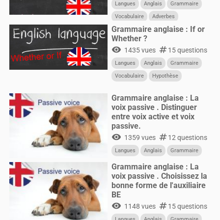
Langues
Anglais
Grammaire
Vocabulaire
Adverbes
Grammaire anglaise : If or
Fréquence
Whether ?
visibility
numbers
1435 vues
15 questions
Langues
Anglais
Grammaire
Vocabulaire
Hypothèse
Condition
Grammaire anglaise : La
voix passive . Distinguer
entre voix active et voix
passive.
visibility
numbers
1359 vues
12 questions
Langues
Anglais
Grammaire
Grammaire anglaise : La
voix passive . Choisissez la
bonne forme de l'auxiliaire
BE
visibility
numbers
1148 vues
15 questions
Langues
Anglais
Grammaire