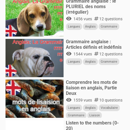
Grammaire anglaise : le
PLURIEL des noms
(irrégulier)
visibility
numbers
1456 vues
12 questions
Langues
Anglais
Grammaire
Grammaire anglaise :
Articles définis et indéfinis
visibility
numbers
1544 vues
12 questions
Langues
Anglais
Grammaire
Comprendre les mots de
liaison en anglais, Partie
Deux
visibility
numbers
1559 vues
10 questions
Langues
Anglais
Vocabulaire
Grammaire
Liaison
Listen to the numbers (0-
20)