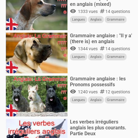
en anglais (mixed)
visibility
numbers
1333 vues
14 questions
Langues
Anglais
Grammaire
Grammaire anglaise : "Il y a"
(there is) en anglais
visibility
numbers
1344 vues
14 questions
Langues
Anglais
Grammaire
Grammaire anglaise : les
Pronoms possessifs
visibility
numbers
1240 vues
12 questions
Langues
Anglais
Grammaire
Les verbes irréguliers
anglais les plus courants.
Partie Deux