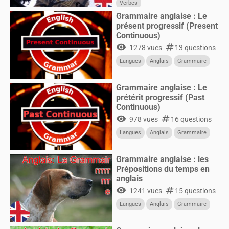
Verbes
Grammaire anglaise : Le
présent progressif (Present
Continuous)
visibility
numbers
1278 vues
13 questions
Langues
Anglais
Grammaire
Grammaire anglaise : Le
prétérit progressif (Past
Continuous)
visibility
numbers
978 vues
16 questions
Langues
Anglais
Grammaire
Grammaire anglaise : les
Prépositions du temps en
anglais
visibility
numbers
1241 vues
15 questions
Langues
Anglais
Grammaire