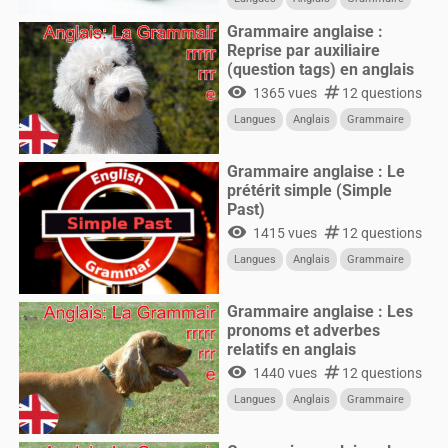
Grammaire anglaise :
Reprise par auxiliaire
(question tags) en anglais
visibility
numbers
1365 vues
12 questions
Langues
Anglais
Grammaire
Grammaire anglaise : Le
prétérit simple (Simple
Past)
visibility
numbers
1415 vues
12 questions
Langues
Anglais
Grammaire
Grammaire anglaise : Les
pronoms et adverbes
relatifs en anglais
visibility
numbers
1440 vues
12 questions
Langues
Anglais
Grammaire