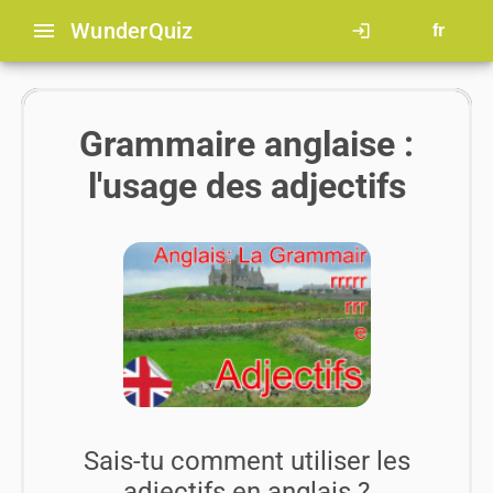
menu
Wunder
Quiz
login
fr
Grammaire anglaise :
l'usage des adjectifs
Sais-tu comment utiliser les
adjectifs en anglais ?