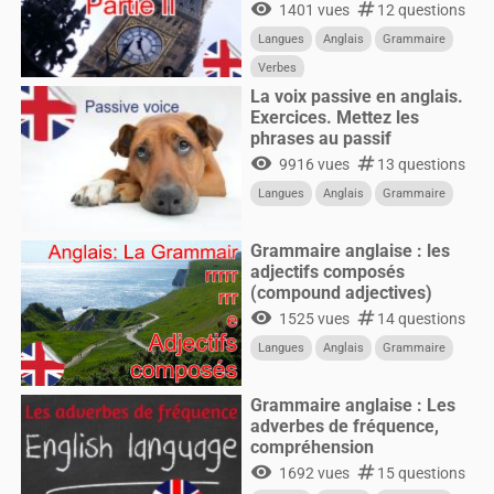
visibility
numbers
1401 vues
12 questions
Langues
Anglais
Grammaire
Verbes
La voix passive en anglais.
Exercices. Mettez les
phrases au passif
visibility
numbers
9916 vues
13 questions
Langues
Anglais
Grammaire
Grammaire anglaise : les
adjectifs composés
(compound adjectives)
visibility
numbers
1525 vues
14 questions
Langues
Anglais
Grammaire
Grammaire anglaise : Les
adverbes de fréquence,
compréhension
visibility
numbers
1692 vues
15 questions