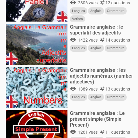
visibility
numbers
2806 vues
12 questions
Langues
Anglais
Grammaire
Verbes
Grammaire anglaise : le
superlatif des adjectifs
visibility
numbers
1422 vues
14 questions
Langues
Anglais
Grammaire
Grammaire anglaise : les
adjectifs numéraux (number
adjectives)
visibility
numbers
1389 vues
13 questions
Langues
Anglais
Grammaire
Grammaire anglaise : Le
présent simple (Simple
Present)
visibility
numbers
1261 vues
11 questions