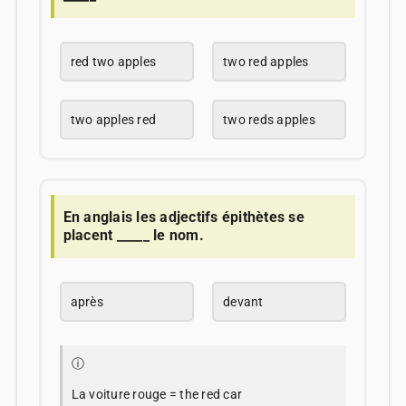
red two apples
two red apples
two apples red
two reds apples
En anglais les adjectifs épithètes se
placent _____ le nom.
après
devant
ⓘ
La voiture rouge = the red car