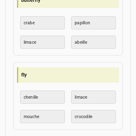
butterfly
crabe
papillon
limace
abeille
fly
chenille
limace
mouche
crocodile