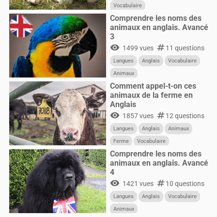
Vocabulaire
Comprendre les noms des
animaux en anglais. Avancé
3
visibility
numbers
1499 vues
11 questions
Langues
Anglais
Vocabulaire
Animaux
Comment appel-t-on ces
animaux de la ferme en
Anglais
visibility
numbers
1857 vues
12 questions
Langues
Anglais
Animaux
Ferme
Vocabulaire
Comprendre les noms des
animaux en anglais. Avancé
4
visibility
numbers
1421 vues
10 questions
Langues
Anglais
Vocabulaire
Animaux