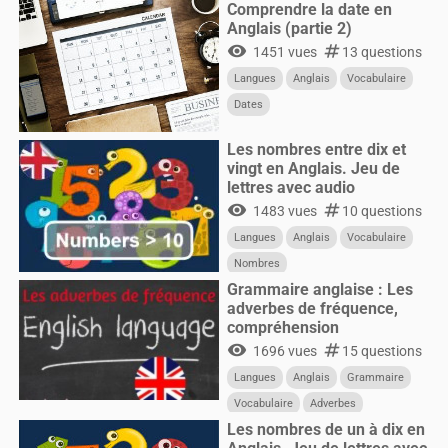
Comprendre la date en
Anglais (partie 2)
visibility
numbers
1451 vues
13 questions
Langues
Anglais
Vocabulaire
Dates
Les nombres entre dix et
vingt en Anglais. Jeu de
lettres avec audio
visibility
numbers
1483 vues
10 questions
Langues
Anglais
Vocabulaire
Nombres
Grammaire anglaise : Les
adverbes de fréquence,
compréhension
visibility
numbers
1696 vues
15 questions
Langues
Anglais
Grammaire
Vocabulaire
Adverbes
Les nombres de un à dix en
Fréquence