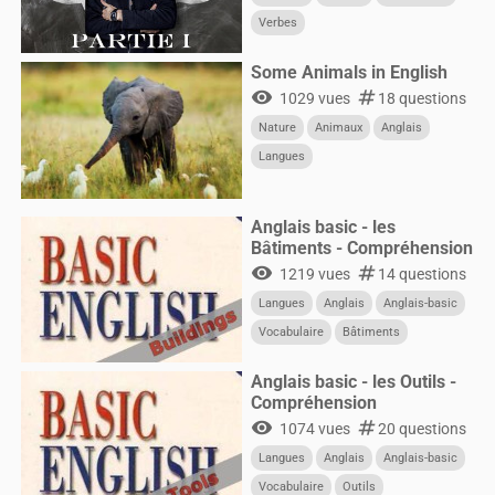
Verbes
Some Animals in English
visibility
numbers
1029 vues
18 questions
Nature
Animaux
Anglais
Langues
Anglais basic - les
Bâtiments - Compréhension
visibility
numbers
1219 vues
14 questions
Langues
Anglais
Anglais-basic
Vocabulaire
Bâtiments
Construction
Anglais basic - les Outils -
Compréhension
visibility
numbers
1074 vues
20 questions
Langues
Anglais
Anglais-basic
Vocabulaire
Outils