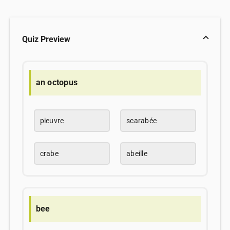
Quiz Preview
an octopus
pieuvre
scarabée
crabe
abeille
bee