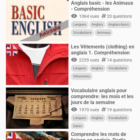
Anglais basic - les Animaux
- Compréhension
visibility
numbers
1064 vues
20 questions
Langues
Anglais
Anglais-basic
Vocabulaire
Animaux
Les Vêtements (clothing) en
anglais 1. Compréhension
visibility
numbers
2255 vues
14 questions
Langues
Anglais
Vocabulaire
Vêtements
Vocabulaire anglais pour
comprendre: les mois et les
jours de la semaine
visibility
numbers
1970 vues
19 questions
Langues
Anglais
Vocabulaire
Dates
Comprendre les mots de