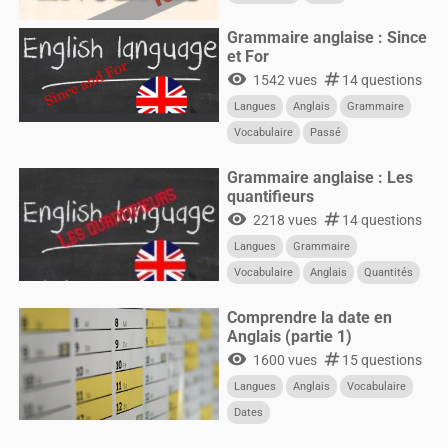
Grammaire anglaise : Since
et For
visibility
numbers
1542 vues
14 questions
Langues
Anglais
Grammaire
Vocabulaire
Passé
Grammaire anglaise : Les
quantifieurs
visibility
numbers
2218 vues
14 questions
Langues
Grammaire
Vocabulaire
Anglais
Quantités
Quantifieurs
Comprendre la date en
Anglais (partie 1)
visibility
numbers
1600 vues
15 questions
Langues
Anglais
Vocabulaire
Dates