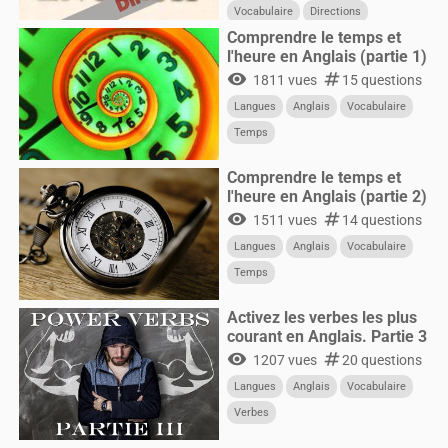
Vocabulaire
Directions
Comprendre le temps et
l'heure en Anglais (partie 1)
visibility
numbers
1811 vues
15 questions
Langues
Anglais
Vocabulaire
Temps
Comprendre le temps et
l'heure en Anglais (partie 2)
visibility
numbers
1511 vues
14 questions
Langues
Anglais
Vocabulaire
Temps
Activez les verbes les plus
courant en Anglais. Partie 3
visibility
numbers
1207 vues
20 questions
Langues
Anglais
Vocabulaire
Verbes