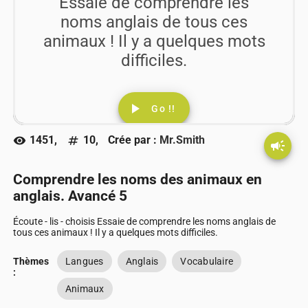
Essaie de comprendre les
noms anglais de tous ces
animaux ! Il y a quelques mots
difficiles.
play_arrow
Go !!
1451,
10,
Crée par :
Mr.Smith
visibility
numbers
campaign
Comprendre les noms des animaux en
anglais. Avancé 5
Écoute - lis - choisis Essaie de comprendre les noms anglais de
tous ces animaux ! Il y a quelques mots difficiles.
Thèmes
Langues
Anglais
Vocabulaire
:
Animaux