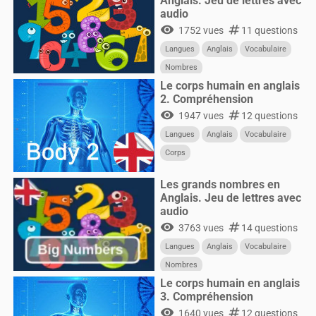
Anglais. Jeu de lettres avec
audio
visibility
numbers
1752 vues
11 questions
Langues
Anglais
Vocabulaire
Nombres
Le corps humain en anglais
2. Compréhension
visibility
numbers
1947 vues
12 questions
Langues
Anglais
Vocabulaire
Corps
Les grands nombres en
Anglais. Jeu de lettres avec
audio
visibility
numbers
3763 vues
14 questions
Langues
Anglais
Vocabulaire
Nombres
Le corps humain en anglais
3. Compréhension
visibility
numbers
1640 vues
12 questions