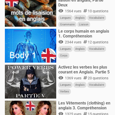
liaison en anglais, Partie
Deux
visibility
numbers
1564 vues
10 questions
Langues
Anglais
Vocabulaire
Grammaire
Liaison
Le corps humain en anglais
1. Compréhension
visibility
numbers
2344 vues
12 questions
Langues
Anglais
Vocabulaire
Corps
Activez les verbes les plus
courant en Anglais. Partie 5
visibility
numbers
1369 vues
20 questions
Langues
Anglais
Vocabulaire
Verbes
Les Vêtements (clothing) en
anglais 3. Compréhension
visibility
numbers
1325 vues
15 questions