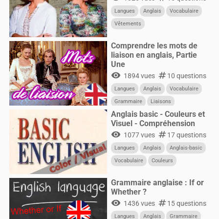
Langues
Anglais
Vocabulaire
Vêtements
Comprendre les mots de
liaison en anglais, Partie
Une
visibility
numbers
1894 vues
10 questions
Langues
Anglais
Vocabulaire
Grammaire
Liaisons
Anglais basic - Couleurs et
Visuel - Compréhension
visibility
numbers
1077 vues
17 questions
Langues
Anglais
Anglais-basic
Vocabulaire
Couleurs
Grammaire anglaise : If or
Whether ?
visibility
numbers
1436 vues
15 questions
Langues
Anglais
Grammaire