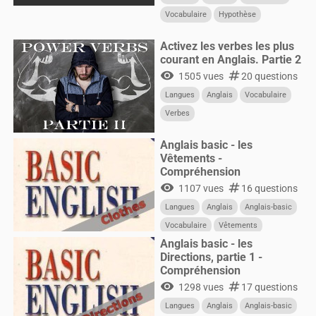
Vocabulaire
Hypothèse
Condition
Activez les verbes les plus
courant en Anglais. Partie 2
visibility
numbers
1505 vues
20 questions
Langues
Anglais
Vocabulaire
Verbes
Anglais basic - les
Vêtements -
Compréhension
visibility
numbers
1107 vues
16 questions
Langues
Anglais
Anglais-basic
Vocabulaire
Vêtements
Anglais basic - les
Directions, partie 1 -
Compréhension
visibility
numbers
1298 vues
17 questions
Langues
Anglais
Anglais-basic