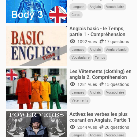
Langues
Anglais
Vocabulaire
Corps
Anglais basic - le Temps,
partie 1 - Compréhension
visibility
numbers
1092 vues
17 questions
Langues
Anglais
Anglais-basic
Vocabulaire
Temps
Les Vêtements (clothing) en
anglais 2. Compréhension
visibility
numbers
1281 vues
15 questions
Langues
Anglais
Vocabulaire
Vêtements
Activez les verbes les plus
courant en Anglais. Partie 1
visibility
numbers
2044 vues
20 questions
Langues
Anglais
Vocabulaire