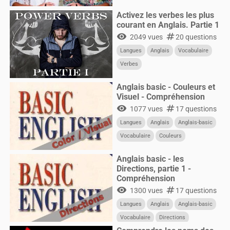
Activez les verbes les plus
courant en Anglais. Partie 1
visibility
numbers
2049 vues
20 questions
Langues
Anglais
Vocabulaire
Verbes
Anglais basic - Couleurs et
Visuel - Compréhension
visibility
numbers
1077 vues
17 questions
Langues
Anglais
Anglais-basic
Vocabulaire
Couleurs
Anglais basic - les
Directions, partie 1 -
Compréhension
visibility
numbers
1300 vues
17 questions
Langues
Anglais
Anglais-basic
Vocabulaire
Directions