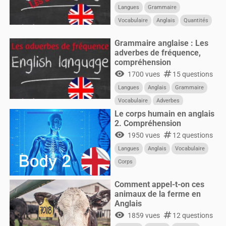
Langues
Grammaire
Vocabulaire
Anglais
Quantités
Quantifieurs
Grammaire anglaise : Les
adverbes de fréquence,
compréhension
visibility
numbers
1700 vues
15 questions
Langues
Anglais
Grammaire
Vocabulaire
Adverbes
Le corps humain en anglais
Fréquence
2. Compréhension
visibility
numbers
1950 vues
12 questions
Langues
Anglais
Vocabulaire
Corps
Comment appel-t-on ces
animaux de la ferme en
Anglais
visibility
numbers
1859 vues
12 questions