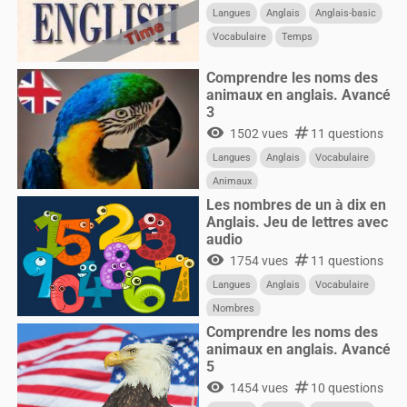
Langues
Anglais
Anglais-basic
Vocabulaire
Temps
Comprendre les noms des
animaux en anglais. Avancé
3
visibility
numbers
1502 vues
11 questions
Langues
Anglais
Vocabulaire
Animaux
Les nombres de un à dix en
Anglais. Jeu de lettres avec
audio
visibility
numbers
1754 vues
11 questions
Langues
Anglais
Vocabulaire
Nombres
Comprendre les noms des
animaux en anglais. Avancé
5
visibility
numbers
1454 vues
10 questions