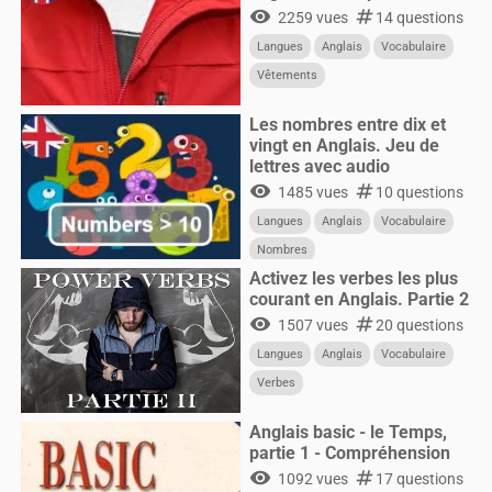
visibility
numbers
2259 vues
14 questions
Langues
Anglais
Vocabulaire
Vêtements
Les nombres entre dix et
vingt en Anglais. Jeu de
lettres avec audio
visibility
numbers
1485 vues
10 questions
Langues
Anglais
Vocabulaire
Nombres
Activez les verbes les plus
courant en Anglais. Partie 2
visibility
numbers
1507 vues
20 questions
Langues
Anglais
Vocabulaire
Verbes
Anglais basic - le Temps,
partie 1 - Compréhension
visibility
numbers
1092 vues
17 questions