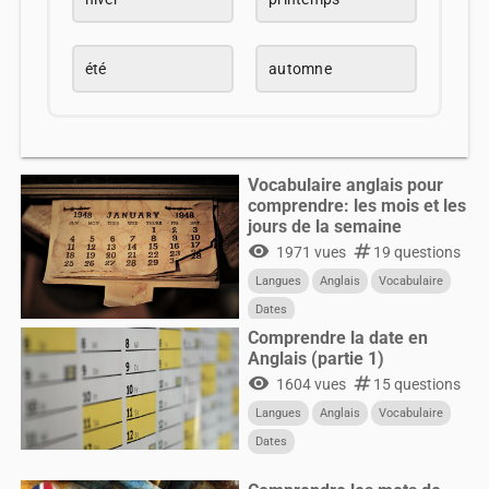
été
automne
Vocabulaire anglais pour
comprendre: les mois et les
jours de la semaine
visibility
numbers
1971 vues
19 questions
Langues
Anglais
Vocabulaire
Dates
Comprendre la date en
Anglais (partie 1)
visibility
numbers
1604 vues
15 questions
Langues
Anglais
Vocabulaire
Dates