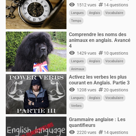
visibility
numbers
1512 vues
14 questions
Langues
Anglais
Vocabulaire
Temps
Comprendre les noms des
animaux en anglais. Avancé
4
visibility
numbers
1429 vues
10 questions
Langues
Anglais
Vocabulaire
Animaux
Activez les verbes les plus
courant en Anglais. Partie 3
visibility
numbers
1208 vues
20 questions
Langues
Anglais
Vocabulaire
Verbes
Grammaire anglaise : Les
quantifieurs
visibility
numbers
2220 vues
14 questions