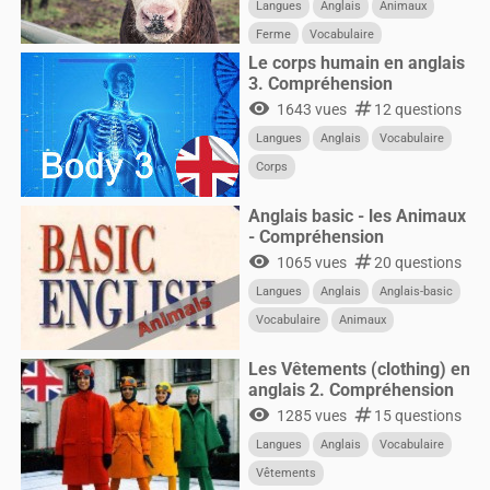
Langues
Anglais
Animaux
Ferme
Vocabulaire
Le corps humain en anglais
3. Compréhension
visibility
numbers
1643 vues
12 questions
Langues
Anglais
Vocabulaire
Corps
Anglais basic - les Animaux
- Compréhension
visibility
numbers
1065 vues
20 questions
Langues
Anglais
Anglais-basic
Vocabulaire
Animaux
Les Vêtements (clothing) en
anglais 2. Compréhension
visibility
numbers
1285 vues
15 questions
Langues
Anglais
Vocabulaire
Vêtements