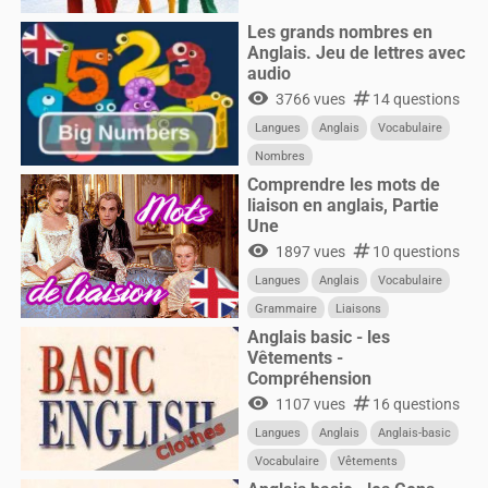
Les grands nombres en
Anglais. Jeu de lettres avec
audio
visibility
numbers
3766 vues
14 questions
Langues
Anglais
Vocabulaire
Nombres
Comprendre les mots de
liaison en anglais, Partie
Une
visibility
numbers
1897 vues
10 questions
Langues
Anglais
Vocabulaire
Grammaire
Liaisons
Anglais basic - les
Vêtements -
Compréhension
visibility
numbers
1107 vues
16 questions
Langues
Anglais
Anglais-basic
Vocabulaire
Vêtements