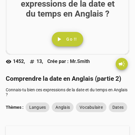
expressions de la date et
du temps en Anglais ?
play_arrow
Go !!
1452,
13,
Crée par :
Mr.Smith
visibility
numbers
campaign
Comprendre la date en Anglais (partie 2)
Connais-tu bien ces expressions de la date et du temps en Anglais
?
Thèmes :
Langues
Anglais
Vocabulaire
Dates