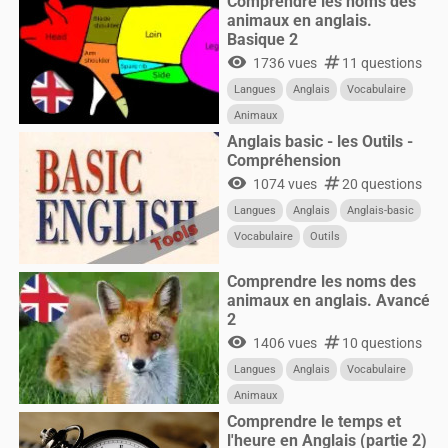
Comprendre les noms des
animaux en anglais.
Basique 2
visibility
numbers
1736 vues
11 questions
Langues
Anglais
Vocabulaire
Animaux
Anglais basic - les Outils -
Compréhension
visibility
numbers
1074 vues
20 questions
Langues
Anglais
Anglais-basic
Vocabulaire
Outils
Comprendre les noms des
animaux en anglais. Avancé
2
visibility
numbers
1406 vues
10 questions
Langues
Anglais
Vocabulaire
Animaux
Comprendre le temps et
l'heure en Anglais (partie 2)