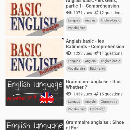
Anglais basic - les Gens,
partie 1 - Compréhension
visibility
numbers
1071 vues
12 questions
Langues
Anglais
Anglais-basic
Vocabulaire
Anglais basic - les
Bâtiments - Compréhension
visibility
numbers
1222 vues
14 questions
Langues
Anglais
Anglais-basic
Vocabulaire
Bâtiments
Construction
Grammaire anglaise : If or
Whether ?
visibility
numbers
1439 vues
15 questions
Langues
Anglais
Grammaire
Vocabulaire
Hypothèse
Condition
Grammaire anglaise : Since
et For