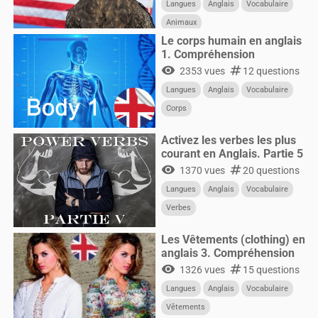
Langues
Anglais
Vocabulaire
Animaux
Le corps humain en anglais
1. Compréhension
visibility
numbers
2353 vues
12 questions
Langues
Anglais
Vocabulaire
Corps
Activez les verbes les plus
courant en Anglais. Partie 5
visibility
numbers
1370 vues
20 questions
Langues
Anglais
Vocabulaire
Verbes
Les Vêtements (clothing) en
anglais 3. Compréhension
visibility
numbers
1326 vues
15 questions
Langues
Anglais
Vocabulaire
Vêtements