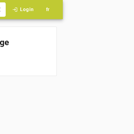
se
Login
login
fr
age