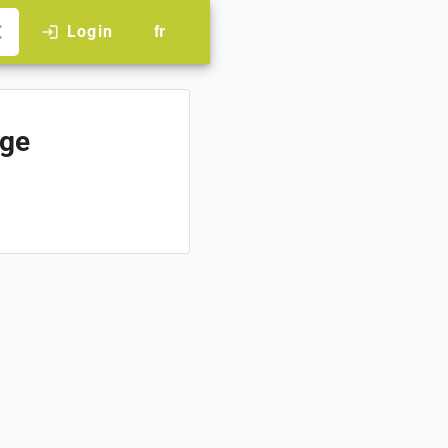
se
Login
login
fr
age