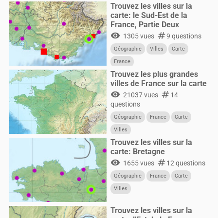
Trouvez les villes sur la
carte: le Sud-Est de la
France, Partie Deux
visibility
numbers
1305 vues
9 questions
Géographie
Villes
Carte
France
Trouvez les plus grandes
villes de France sur la carte
visibility
numbers
21037 vues
14
questions
Géographie
France
Carte
Villes
Trouvez les villes sur la
carte: Bretagne
visibility
numbers
1655 vues
12 questions
Géographie
France
Carte
Villes
Trouvez les villes sur la