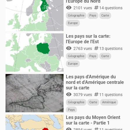
l'Europe du Nord
visibility
numbers
2101 vues
14 questions
Géographie
Pays
Carte
Europe
Les pays sur la carte:
l'Europe de l'Est
visibility
numbers
2763 vues
13 questions
Géographie
Pays
Carte
Europe
Les pays d'Amérique du
nord et d'Amérique centrale
sur la carte
visibility
numbers
3079 vues
11 questions
Géographie
Carte
Amérique
Pays
Les pays du Moyen Orient
sur la carte - Partie 1
visibility
numbers
2894 vues
11 questions