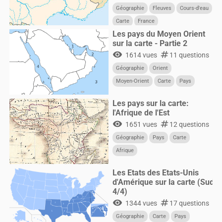
Géographie
Fleuves
Cours-d'eau
Carte
France
Les pays du Moyen Orient
sur la carte - Partie 2
visibility
numbers
1614 vues
11 questions
Géographie
Orient
Moyen-Orient
Carte
Pays
Les pays sur la carte:
l'Afrique de l'Est
visibility
numbers
1651 vues
12 questions
Géographie
Pays
Carte
Afrique
Les Etats des Etats-Unis
d'Amérique sur la carte (Sud
4/4)
visibility
numbers
1344 vues
17 questions
Géographie
Carte
Pays