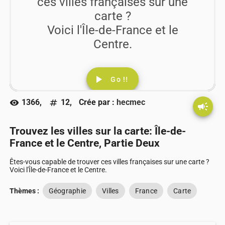
ces villes françaises sur une
carte ?
Voici l'Île-de-France et le
Centre.
play_arrow
Go !!
1366,
12,
Crée par :
hecmec
visibility
numbers
campaign
Trouvez les villes sur la carte: Île-de-
France et le Centre, Partie Deux
Êtes-vous capable de trouver ces villes françaises sur une carte ?
Voici l'Île-de-France et le Centre.
Thèmes :
Géographie
Villes
France
Carte