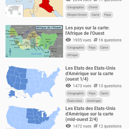
Géographie
Orient
Moyen-Orient
Carte
Pays
Les pays sur la carte:
l'Afrique de l'Ouest
visibility
numbers
1935 vues
16 questions
Géographie
Pays
Carte
Afrique
Les Etats des Etats-Unis
d'Amérique sur la carte
(ouest 1/4)
visibility
numbers
1473 vues
13 questions
Géographie
Pays
Carte
États-Unis
Amérique
Les Etats des Etats-Unis
d'Amérique sur la carte
(mid-ouest 2/4)
visibility
numbers
1472 vues
12 questions