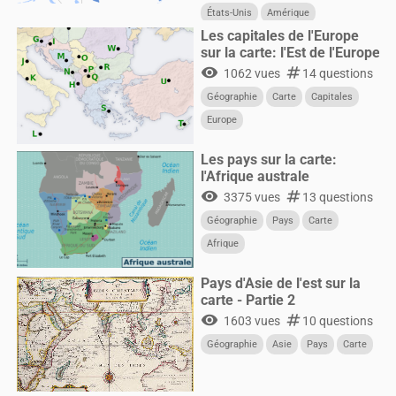
États-Unis
Amérique
Les capitales de l'Europe
sur la carte: l'Est de l'Europe
visibility
numbers
1062 vues
14 questions
Géographie
Carte
Capitales
Europe
Les pays sur la carte:
l'Afrique australe
visibility
numbers
3375 vues
13 questions
Géographie
Pays
Carte
Afrique
Pays d'Asie de l'est sur la
carte - Partie 2
visibility
numbers
1603 vues
10 questions
Géographie
Asie
Pays
Carte