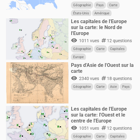
Géographie
Pays
Carte
États-Unis
Amérique
Les capitales de l'Europe
sur la carte: le Nord de
l'Europe
visibility
numbers
1011 vues
12 questions
Géographie
Carte
Capitales
Europe
Pays d'Asie de l'Ouest sur la
carte
visibility
numbers
2340 vues
18 questions
Géographie
Carte
Asie
Pays
Les capitales de l'Europe
sur la carte: l'Ouest et le
centre de l'Europe
visibility
numbers
1051 vues
12 questions
Géographie
Carte
Capitales