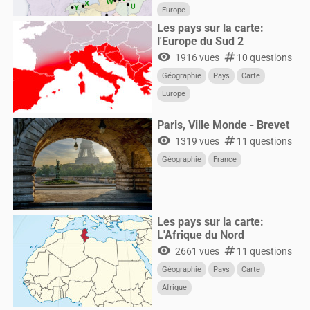
Europe
Les pays sur la carte:
l'Europe du Sud 2
visibility
numbers
1916 vues
10 questions
Géographie
Pays
Carte
Europe
Paris, Ville Monde - Brevet
visibility
numbers
1319 vues
11 questions
Géographie
France
Les pays sur la carte:
L'Afrique du Nord
visibility
numbers
2661 vues
11 questions
Géographie
Pays
Carte
Afrique