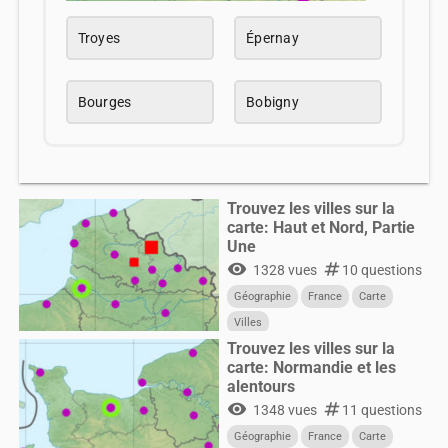
Troyes
Épernay
Bourges
Bobigny
Trouvez les villes sur la
carte: Haut et Nord, Partie
Une
visibility
numbers
1328 vues
10 questions
Géographie
France
Carte
Villes
Trouvez les villes sur la
carte: Normandie et les
alentours
visibility
numbers
1348 vues
11 questions
Géographie
France
Carte