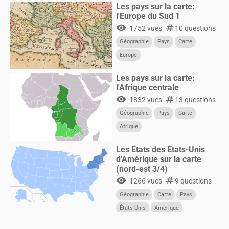
Les pays sur la carte:
l'Europe du Sud 1
visibility
numbers
1752 vues
10 questions
Géographie
Pays
Carte
Europe
Les pays sur la carte:
l'Afrique centrale
visibility
numbers
1832 vues
13 questions
Géographie
Pays
Carte
Afrique
Les Etats des Etats-Unis
d'Amérique sur la carte
(nord-est 3/4)
visibility
numbers
1266 vues
9 questions
Géographie
Carte
Pays
États-Unis
Amérique