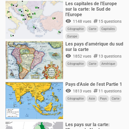
Les capitales de l'Europe
sur la carte: le Sud de
l'Europe
visibility
numbers
1148 vues
15 questions
Géographie
Carte
Capitales
Europe
Les pays d'amérique du sud
sur la carte
visibility
numbers
1852 vues
13 questions
Géographie
Carte
Amérique
Pays d'Asie de l'est Partie 1
visibility
numbers
1813 vues
11 questions
Géographie
Asie
Pays
Carte
Les pays sur la carte: