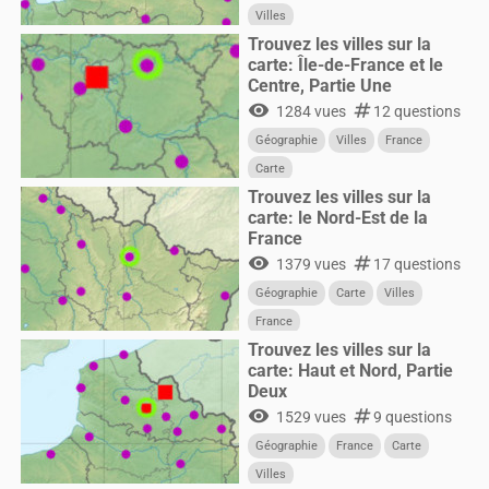
Villes
Trouvez les villes sur la
carte: Île-de-France et le
Centre, Partie Une
visibility
numbers
1284 vues
12 questions
Géographie
Villes
France
Carte
Trouvez les villes sur la
carte: le Nord-Est de la
France
visibility
numbers
1379 vues
17 questions
Géographie
Carte
Villes
France
Trouvez les villes sur la
carte: Haut et Nord, Partie
Deux
visibility
numbers
1529 vues
9 questions
Géographie
France
Carte
Villes