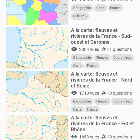
Géographie
Carte
France
CultureG
A la carte: fleuves et
rivières de la France - Sud-
ouest et Garonne
visibility
numbers
2084 vues
11 questions
Géographie
Fleuves
Cours-d'eau
Carte
France
A la carte: fleuves et
rivières de la France - Nord
et Seine
visibility
numbers
1710 vues
10 questions
Géographie
Fleuves
Cours-d'eau
Carte
France
A la carte: fleuves et
rivières de la France - Est et
Rhône
visibility
numbers
1653 vues
10 questions