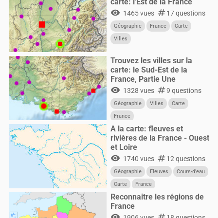
carte: l'Est de la France
visibility
numbers
1465 vues
17 questions
Géographie
France
Carte
Villes
Trouvez les villes sur la
carte: le Sud-Est de la
France, Partie Une
visibility
numbers
1328 vues
9 questions
Géographie
Villes
Carte
France
A la carte: fleuves et
rivières de la France - Ouest
et Loire
visibility
numbers
1740 vues
12 questions
Géographie
Fleuves
Cours-d'eau
Carte
France
Reconnaitre les régions de
France
visibility
numbers
1906 vues
18 questions