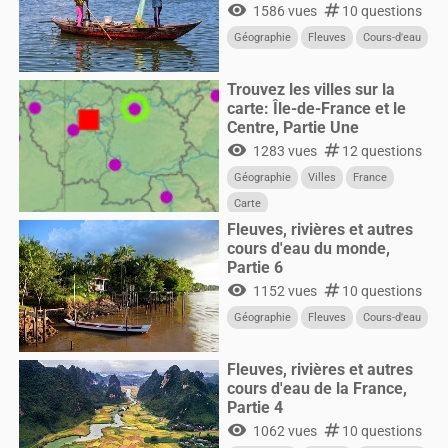
visibility
numbers
1586 vues
10 questions
Géographie
Fleuves
Cours-d'eau
Trouvez les villes sur la
carte: Île-de-France et le
Centre, Partie Une
visibility
numbers
1283 vues
12 questions
Géographie
Villes
France
Carte
Fleuves, rivières et autres
cours d'eau du monde,
Partie 6
visibility
numbers
1152 vues
10 questions
Géographie
Fleuves
Cours-d'eau
Fleuves, rivières et autres
cours d'eau de la France,
Partie 4
visibility
numbers
1062 vues
10 questions