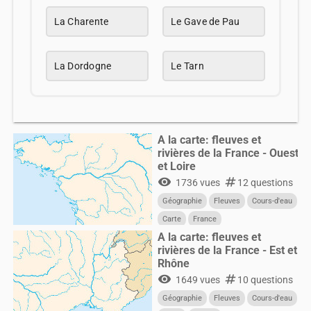
La Charente
Le Gave de Pau
La Dordogne
Le Tarn
A la carte: fleuves et
rivières de la France - Ouest
et Loire
visibility
numbers
1736 vues
12 questions
Géographie
Fleuves
Cours-d'eau
Carte
France
A la carte: fleuves et
rivières de la France - Est et
Rhône
visibility
numbers
1649 vues
10 questions
Géographie
Fleuves
Cours-d'eau