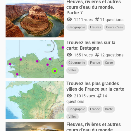
Fleuves, rivières et autres
cours d'eau du monde.
Partie 7
visibility
numbers
1211 vues
11 questions
Géographie
Fleuves
Cours-d'eau
Trouvez les villes sur la
carte: Bretagne
visibility
numbers
1651 vues
12 questions
Géographie
France
Carte
Villes
Trouvez les plus grandes
villes de France sur la carte
visibility
numbers
21015 vues
14
questions
Géographie
France
Carte
Villes
Fleuves, rivières et autres
cours d'eau du monde,