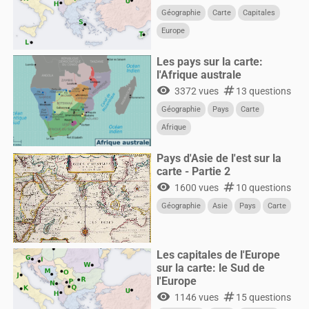
Géographie
Carte
Capitales
Europe
Les pays sur la carte:
l'Afrique australe
visibility
numbers
3372 vues
13 questions
Géographie
Pays
Carte
Afrique
Pays d'Asie de l'est sur la
carte - Partie 2
visibility
numbers
1600 vues
10 questions
Géographie
Asie
Pays
Carte
Les capitales de l'Europe
sur la carte: le Sud de
l'Europe
visibility
numbers
1146 vues
15 questions