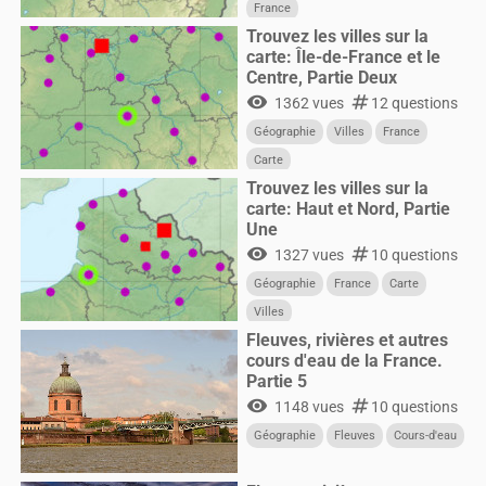
France
Trouvez les villes sur la
carte: Île-de-France et le
Centre, Partie Deux
visibility
numbers
1362 vues
12 questions
Géographie
Villes
France
Carte
Trouvez les villes sur la
carte: Haut et Nord, Partie
Une
visibility
numbers
1327 vues
10 questions
Géographie
France
Carte
Villes
Fleuves, rivières et autres
cours d'eau de la France.
Partie 5
visibility
numbers
1148 vues
10 questions
Géographie
Fleuves
Cours-d'eau