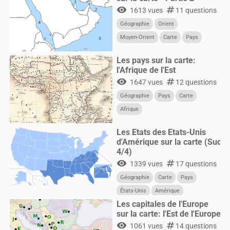
visibility
numbers
1613 vues
11 questions
Géographie
Orient
Moyen-Orient
Carte
Pays
Les pays sur la carte:
l'Afrique de l'Est
visibility
numbers
1647 vues
12 questions
Géographie
Pays
Carte
Afrique
Les Etats des Etats-Unis
d'Amérique sur la carte (Sud
4/4)
visibility
numbers
1339 vues
17 questions
Géographie
Carte
Pays
États-Unis
Amérique
Les capitales de l'Europe
sur la carte: l'Est de l'Europe
visibility
numbers
1061 vues
14 questions