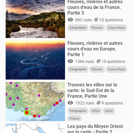
Fleuves, rivières et autres
cours d'eau de la France.
Partie 3
visibility
numbers
992 vues
10 questions
Géographie
Fleuves
Cours-d'eau
Fleuves, rivières et autres
cours d'eau en Europe,
Partie 1
visibility
numbers
1566 vues
10 questions
Géographie
Fleuves
Cours-d'eau
Trouvez les villes sur la
carte: le Sud-Est de la
France, Partie Une
visibility
numbers
1322 vues
9 questions
Géographie
Villes
Carte
France
Les pays du Moyen Orient
sur la carte - Partie 2