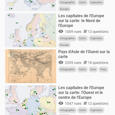
Géographie
Carte
Capitales
Europe
Les capitales de l'Europe
sur la carte: le Nord de
l'Europe
visibility
numbers
1009 vues
12 questions
Géographie
Carte
Capitales
Europe
Pays d'Asie de l'Ouest sur la
carte
visibility
numbers
2335 vues
18 questions
Géographie
Carte
Asie
Pays
Les capitales de l'Europe
sur la carte: l'Ouest et le
centre de l'Europe
visibility
numbers
1047 vues
12 questions
Géographie
Carte
Capitales