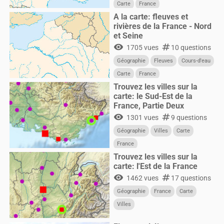
Carte
France
A la carte: fleuves et
rivières de la France - Nord
et Seine
visibility
numbers
1705 vues
10 questions
Géographie
Fleuves
Cours-d'eau
Carte
France
Trouvez les villes sur la
carte: le Sud-Est de la
France, Partie Deux
visibility
numbers
1301 vues
9 questions
Géographie
Villes
Carte
France
Trouvez les villes sur la
carte: l'Est de la France
visibility
numbers
1462 vues
17 questions
Géographie
France
Carte
Villes