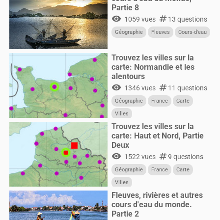
Partie 8
visibility
numbers
1059 vues
13 questions
Géographie
Fleuves
Cours-d'eau
Trouvez les villes sur la
carte: Normandie et les
alentours
visibility
numbers
1346 vues
11 questions
Géographie
France
Carte
Villes
Trouvez les villes sur la
carte: Haut et Nord, Partie
Deux
visibility
numbers
1522 vues
9 questions
Géographie
France
Carte
Villes
Fleuves, rivières et autres
cours d'eau du monde.
Partie 2