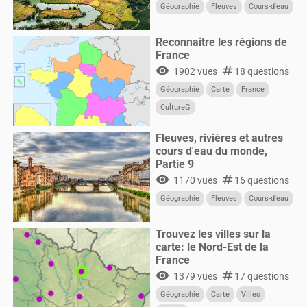
Géographie
Fleuves
Cours-d'eau
Reconnaitre les régions de
France
visibility
numbers
1902 vues
18 questions
Géographie
Carte
France
CultureG
Fleuves, rivières et autres
cours d'eau du monde,
Partie 9
visibility
numbers
1170 vues
16 questions
Géographie
Fleuves
Cours-d'eau
Trouvez les villes sur la
carte: le Nord-Est de la
France
visibility
numbers
1379 vues
17 questions
Géographie
Carte
Villes