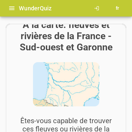
menu
Wunder
Quiz
login
fr
A la carte: fleuves et
rivières de la France -
Sud-ouest et Garonne
Êtes-vous capable de trouver
ces fleuves ou rivières de la