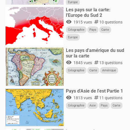
Europe
Les pays sur la carte:
l'Europe du Sud 2
visibility
numbers
1915 vues
10 questions
Géographie
Pays
Carte
Europe
Les pays d'amérique du sud
sur la carte
visibility
numbers
1845 vues
13 questions
Géographie
Carte
Amérique
Pays d'Asie de l'est Partie 1
visibility
numbers
1813 vues
11 questions
Géographie
Asie
Pays
Carte