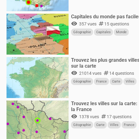
Capitales du monde pas faciles
visibility
numbers
357 vues
15 questions
Géographie
Capitales
Monde
Trouvez les plus grandes ville
sur la carte
visibility
numbers
21014 vues
14 questions
Géographie
France
Carte
Villes
Trouvez les villes sur la carte:
la France
visibility
numbers
1378 vues
17 questions
Géographie
Carte
Villes
France