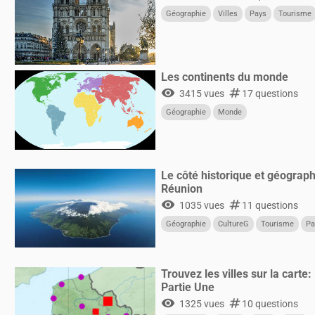
Géographie
Villes
Pays
Tourisme
Les continents du monde
visibility
numbers
3415 vues
17 questions
Géographie
Monde
Le côté historique et géograph
Réunion
visibility
numbers
1035 vues
11 questions
Géographie
CultureG
Tourisme
Pa
Trouvez les villes sur la carte:
Partie Une
visibility
numbers
1325 vues
10 questions