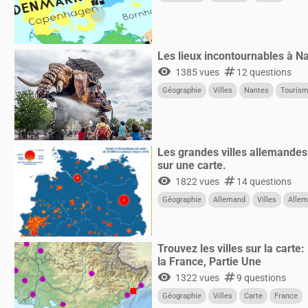
Les lieux incontournables à N
visibility
numbers
1385 vues
12 questions
Géographie
Villes
Nantes
Touris
Les grandes villes allemandes
sur une carte.
visibility
numbers
1822 vues
14 questions
Géographie
Allemand
Villes
Alle
Trouvez les villes sur la carte:
la France, Partie Une
visibility
numbers
1322 vues
9 questions
Géographie
Villes
Carte
France