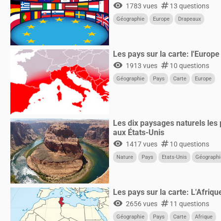
visibility
numbers
1783 vues
13 questions
Géographie
Europe
Drapeaux
Les pays sur la carte: l'Europ
visibility
numbers
1913 vues
10 questions
Géographie
Pays
Carte
Europe
Les dix paysages naturels les
aux États-Unis
visibility
numbers
1417 vues
10 questions
Nature
Pays
Etats-Unis
Géographi
Les pays sur la carte: L'Afriq
visibility
numbers
2656 vues
11 questions
Géographie
Pays
Carte
Afrique