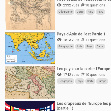
visibility
numbers
2332 vues
18 questions
Géographie
Carte
Asie
Pays
Pays d'Asie de l'est Partie 1
visibility
numbers
1813 vues
11 questions
Géographie
Asie
Pays
Carte
Les pays sur la carte: l'Europ
visibility
numbers
1742 vues
10 questions
Géographie
Pays
Carte
Europe
Les drapeaux de l'Europe les 
(partie 1)