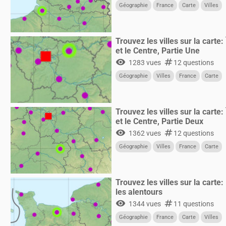
Géographie
France
Carte
Villes
Trouvez les villes sur la carte
et le Centre, Partie Une
visibility
numbers
1283 vues
12 questions
Géographie
Villes
France
Carte
Trouvez les villes sur la carte
et le Centre, Partie Deux
visibility
numbers
1362 vues
12 questions
Géographie
Villes
France
Carte
Trouvez les villes sur la carte
les alentours
visibility
numbers
1344 vues
11 questions
Géographie
France
Carte
Villes