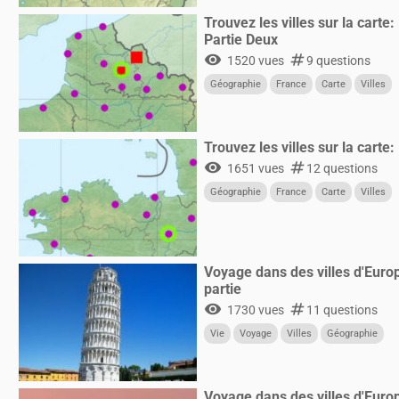
Trouvez les villes sur la carte:
Partie Deux
visibility
numbers
1520 vues
9 questions
Géographie
France
Carte
Villes
Trouvez les villes sur la carte
visibility
numbers
1651 vues
12 questions
Géographie
France
Carte
Villes
Voyage dans des villes d'Eur
partie
visibility
numbers
1730 vues
11 questions
Vie
Voyage
Villes
Géographie
Voyage dans des villes d'Euro