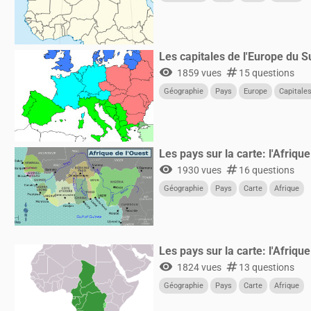
Les capitales de l'Europe du S
visibility
numbers
1859 vues
15 questions
Géographie
Pays
Europe
Capitale
Les pays sur la carte: l'Afrique
visibility
numbers
1930 vues
16 questions
Géographie
Pays
Carte
Afrique
Les pays sur la carte: l'Afriqu
visibility
numbers
1824 vues
13 questions
Géographie
Pays
Carte
Afrique