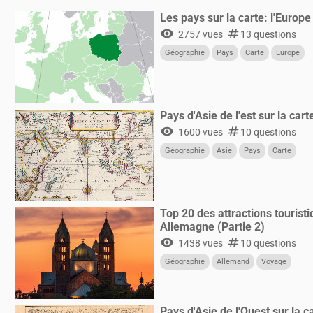
Les pays sur la carte: l'Europe 
visibility
numbers
2757 vues
13 questions
Géographie
Pays
Carte
Europe
Pays d'Asie de l'est sur la cart
visibility
numbers
1600 vues
10 questions
Géographie
Asie
Pays
Carte
Top 20 des attractions tourist
Allemagne (Partie 2)
visibility
numbers
1438 vues
10 questions
Géographie
Allemand
Voyage
Pays d'Asie de l'Ouest sur la c