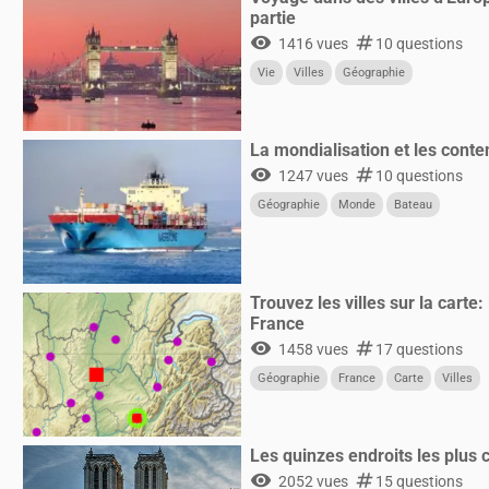
partie
visibility
numbers
1416 vues
10 questions
Vie
Villes
Géographie
La mondialisation et les cont
visibility
numbers
1247 vues
10 questions
Géographie
Monde
Bateau
Trouvez les villes sur la carte: 
France
visibility
numbers
1458 vues
17 questions
Géographie
France
Carte
Villes
Les quinzes endroits les plus 
visibility
numbers
2052 vues
15 questions