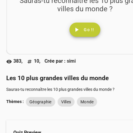
Sauras-tu reconnaître les 10 plus g
villes du monde ?
play_arrow
Go !!
383,
10,
Crée par :
simi
visibility
numbers
Les 10 plus grandes villes du monde
Sauras-tu reconnaître les 10 plus grandes villes du monde ?
Thèmes :
Géographie
Villes
Monde
Quiz Preview