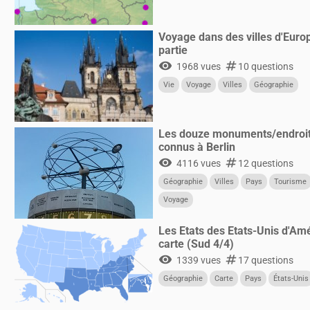
Voyage dans des villes d'Euro
partie
visibility
numbers
1968 vues
10 questions
Vie
Voyage
Villes
Géographie
Les douze monuments/endroits
connus à Berlin
visibility
numbers
4116 vues
12 questions
Géographie
Villes
Pays
Tourisme
Voyage
Les Etats des Etats-Unis d'Amé
carte (Sud 4/4)
visibility
numbers
1339 vues
17 questions
Géographie
Carte
Pays
États-Unis