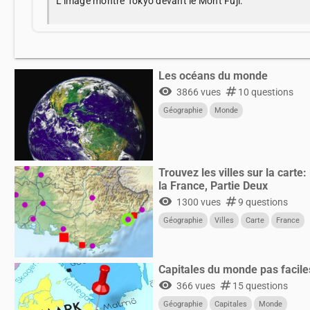
L'image montre Tokyo devant le Mont Fuji.
Les océans du monde
visibility
numbers
3866 vues
10 questions
Géographie
Monde
Trouvez les villes sur la carte:
la France, Partie Deux
visibility
numbers
1300 vues
9 questions
Géographie
Villes
Carte
France
Capitales du monde pas faciles
visibility
numbers
366 vues
15 questions
Géographie
Capitales
Monde