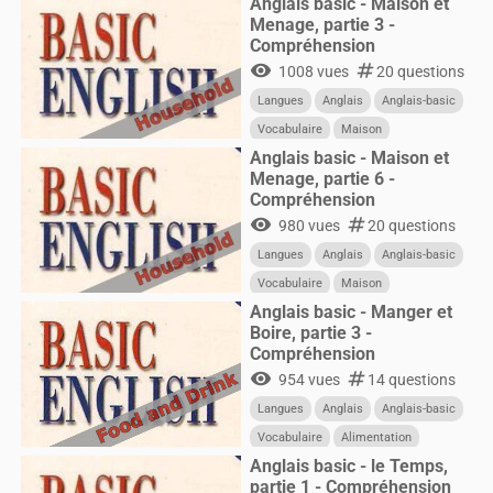
Anglais basic - Maison et
Menage, partie 3 -
Compréhension
visibility
numbers
1008 vues
20 questions
Langues
Anglais
Anglais-basic
Vocabulaire
Maison
Anglais basic - Maison et
Menage, partie 6 -
Compréhension
visibility
numbers
980 vues
20 questions
Langues
Anglais
Anglais-basic
Vocabulaire
Maison
Anglais basic - Manger et
Boire, partie 3 -
Compréhension
visibility
numbers
954 vues
14 questions
Langues
Anglais
Anglais-basic
Vocabulaire
Alimentation
Anglais basic - le Temps,
partie 1 - Compréhension