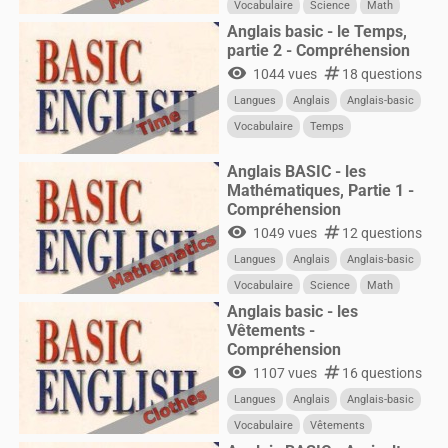
Vocabulaire
Science
Math
Anglais basic - le Temps,
partie 2 - Compréhension
visibility
numbers
1044 vues
18 questions
Langues
Anglais
Anglais-basic
Vocabulaire
Temps
Anglais BASIC - les
Mathématiques, Partie 1 -
Compréhension
visibility
numbers
1049 vues
12 questions
Langues
Anglais
Anglais-basic
Vocabulaire
Science
Math
Anglais basic - les
Vêtements -
Compréhension
visibility
numbers
1107 vues
16 questions
Langues
Anglais
Anglais-basic
Vocabulaire
Vêtements