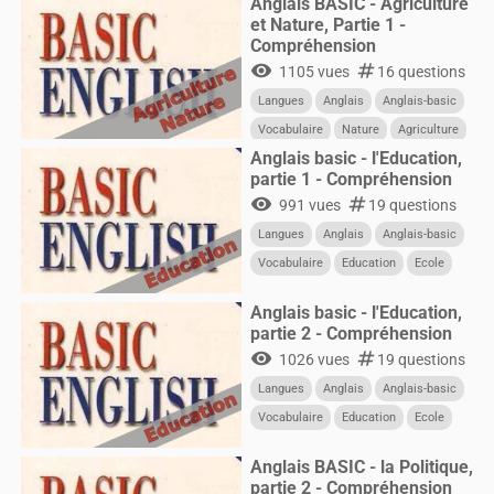
Anglais BASIC - Agriculture
et Nature, Partie 1 -
Compréhension
visibility
numbers
1105 vues
16 questions
Langues
Anglais
Anglais-basic
Vocabulaire
Nature
Agriculture
Anglais basic - l'Education,
partie 1 - Compréhension
visibility
numbers
991 vues
19 questions
Langues
Anglais
Anglais-basic
Vocabulaire
Education
Ecole
Anglais basic - l'Education,
partie 2 - Compréhension
visibility
numbers
1026 vues
19 questions
Langues
Anglais
Anglais-basic
Vocabulaire
Education
Ecole
Anglais BASIC - la Politique,
partie 2 - Compréhension