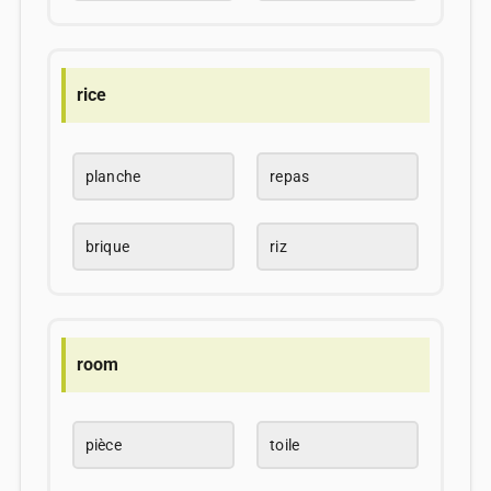
rice
planche
repas
brique
riz
room
pièce
toile