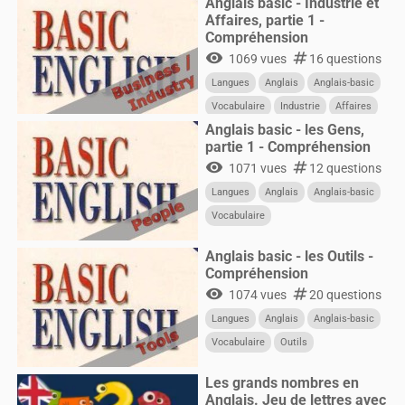
Anglais basic - Industrie et
Affaires, partie 1 -
Compréhension
visibility
numbers
1069 vues
16 questions
Langues
Anglais
Anglais-basic
Vocabulaire
Industrie
Affaires
Anglais basic - les Gens,
partie 1 - Compréhension
visibility
numbers
1071 vues
12 questions
Langues
Anglais
Anglais-basic
Vocabulaire
Anglais basic - les Outils -
Compréhension
visibility
numbers
1074 vues
20 questions
Langues
Anglais
Anglais-basic
Vocabulaire
Outils
Les grands nombres en
Anglais. Jeu de lettres avec