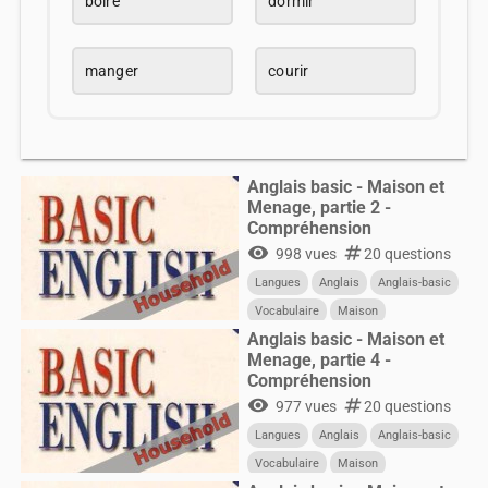
boire
dormir
manger
courir
Anglais basic - Maison et
Menage, partie 2 -
Compréhension
visibility
numbers
998 vues
20 questions
Langues
Anglais
Anglais-basic
Vocabulaire
Maison
Anglais basic - Maison et
Menage, partie 4 -
Compréhension
visibility
numbers
977 vues
20 questions
Langues
Anglais
Anglais-basic
Vocabulaire
Maison