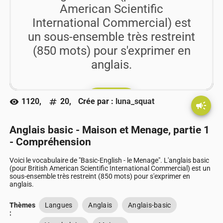
American Scientific
International Commercial) est
un sous-ensemble très restreint
(850 mots) pour s'exprimer en
anglais.
play_arrow
Go !!
1120,
20,
Crée par :
luna_squat
visibility
numbers
campaign
Anglais basic - Maison et Menage, partie 1
- Compréhension
Voici le vocabulaire de "Basic-English - le Menage". L'anglais basic
(pour British American Scientific International Commercial) est un
sous-ensemble très restreint (850 mots) pour s'exprimer en
anglais.
Thèmes
Langues
Anglais
Anglais-basic
: