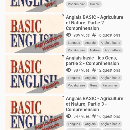
Vocabulaire
Guerre
Anglais BASIC - Agriculture
et Nature, Partie 2 -
Compréhension
visibility
numbers
989 vues
16 questions
Langues
Anglais
Anglais-basic
Vocabulaire
Nature
Agriculture
Anglais basic - les Gens,
partie 2 - Compréhension
visibility
numbers
987 vues
12 questions
Langues
Anglais
Anglais-basic
Vocabulaire
Gens
Personnes
Anglais BASIC - Agriculture
et Nature, Partie 3 -
Compréhension
visibility
numbers
947 vues
16 questions
Langues
Anglais
Anglais-basic