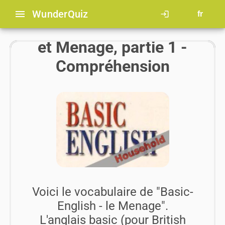
menu
Wunder
Quiz
login
fr
Anglais basic - Maison
et Menage, partie 1 -
Compréhension
Voici le vocabulaire de "Basic-
English - le Menage".
L'anglais basic (pour British