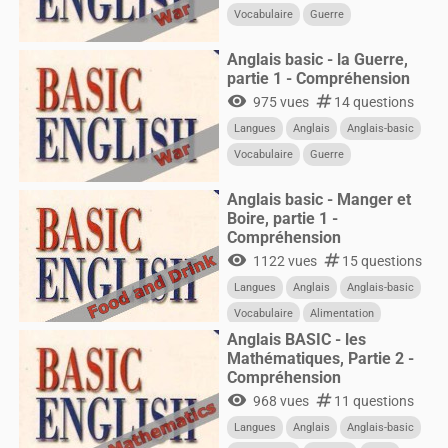
Vocabulaire
Guerre
Anglais basic - la Guerre,
partie 1 - Compréhension
visibility
numbers
975 vues
14 questions
Langues
Anglais
Anglais-basic
Vocabulaire
Guerre
Anglais basic - Manger et
Boire, partie 1 -
Compréhension
visibility
numbers
1122 vues
15 questions
Langues
Anglais
Anglais-basic
Vocabulaire
Alimentation
Anglais BASIC - les
Mathématiques, Partie 2 -
Compréhension
visibility
numbers
968 vues
11 questions
Langues
Anglais
Anglais-basic