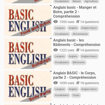
Vocabulaire
Nature
Agriculture
Anglais basic - Manger et
Boire, partie 2 -
Compréhension
visibility
numbers
1053 vues
14 questions
Langues
Anglais
Anglais-basic
Vocabulaire
Alimentation
Anglais basic - les
Bâtiments - Compréhension
visibility
numbers
1222 vues
14 questions
Langues
Anglais
Anglais-basic
Vocabulaire
Bâtiments
Construction
Anglais BASIC - le Corps,
partie 2 - Compréhension
visibility
numbers
1039 vues
18 questions
Langues
Anglais
Anglais-basic
Vocabulaire
Corps