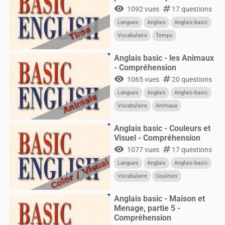
visibility
numbers
1092 vues
17 questions
Langues
Anglais
Anglais-basic
Vocabulaire
Temps
Anglais basic - les Animaux
- Compréhension
visibility
numbers
1065 vues
20 questions
Langues
Anglais
Anglais-basic
Vocabulaire
Animaux
Anglais basic - Couleurs et
Visuel - Compréhension
visibility
numbers
1077 vues
17 questions
Langues
Anglais
Anglais-basic
Vocabulaire
Couleurs
Anglais basic - Maison et
Menage, partie 5 -
Compréhension