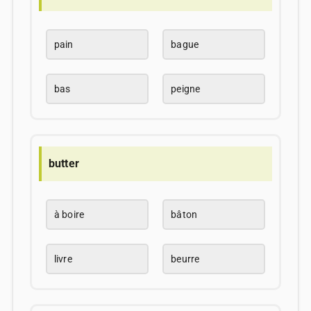
pain
bague
bas
peigne
butter
à boire
bâton
livre
beurre