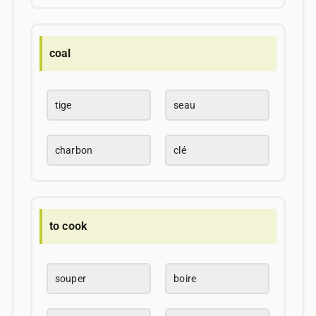
coal
tige
seau
charbon
clé
to cook
souper
boire