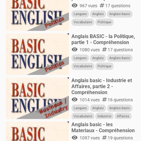
visibility
numbers
967 vues
17 questions
Langues
Anglais
Anglais-basic
Vocabulaire
Politique
Anglais BASIC - la Politique,
partie 1 - Compréhension
visibility
numbers
1080 vues
17 questions
Langues
Anglais
Anglais-basic
Vocabulaire
Politique
Anglais basic - Industrie et
Affaires, partie 2 -
Compréhension
visibility
numbers
1014 vues
16 questions
Langues
Anglais
Anglais-basic
Vocabulaire
Industrie
Affaires
Anglais basic - les
Materiaux - Compréhension
visibility
numbers
1097 vues
19 questions