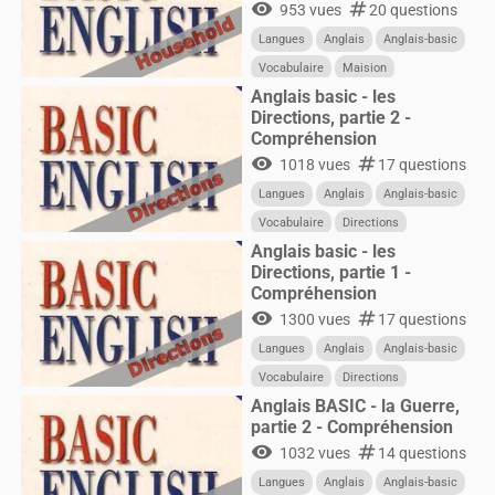
visibility
numbers
953 vues
20 questions
Langues
Anglais
Anglais-basic
Vocabulaire
Maision
Anglais basic - les
Directions, partie 2 -
Compréhension
visibility
numbers
1018 vues
17 questions
Langues
Anglais
Anglais-basic
Vocabulaire
Directions
Anglais basic - les
Directions, partie 1 -
Compréhension
visibility
numbers
1300 vues
17 questions
Langues
Anglais
Anglais-basic
Vocabulaire
Directions
Anglais BASIC - la Guerre,
partie 2 - Compréhension
visibility
numbers
1032 vues
14 questions
Langues
Anglais
Anglais-basic