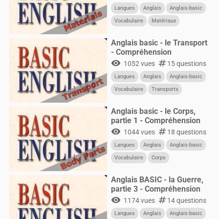
Langues
Anglais
Anglais-basic
Vocabulaire
Matériaux
Anglais basic - le Transport
- Compréhension
visibility
numbers
1052 vues
15 questions
Langues
Anglais
Anglais-basic
Vocabulaire
Transports
Anglais basic - le Corps,
partie 1 - Compréhension
visibility
numbers
1044 vues
18 questions
Langues
Anglais
Anglais-basic
Vocabulaire
Corps
Anglais BASIC - la Guerre,
partie 3 - Compréhension
visibility
numbers
1174 vues
14 questions
Langues
Anglais
Anglais-basic