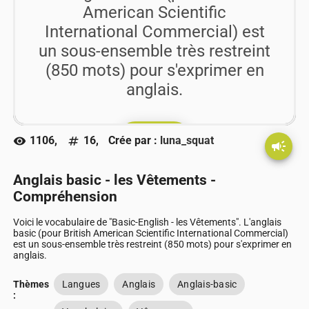
American Scientific
International Commercial) est
un sous-ensemble très restreint
(850 mots) pour s'exprimer en
anglais.
play_arrow
Go !!
1106,
16,
Crée par :
luna_squat
visibility
numbers
campaign
Anglais basic - les Vêtements -
Compréhension
Voici le vocabulaire de "Basic-English - les Vêtements". L'anglais
basic (pour British American Scientific International Commercial)
est un sous-ensemble très restreint (850 mots) pour s'exprimer en
anglais.
Thèmes
Langues
Anglais
Anglais-basic
: