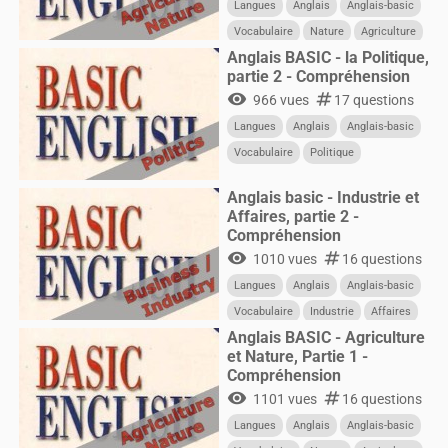
Langues
Anglais
Anglais-basic
Vocabulaire
Nature
Agriculture
Anglais BASIC - la Politique,
partie 2 - Compréhension
visibility
numbers
966 vues
17 questions
Langues
Anglais
Anglais-basic
Vocabulaire
Politique
Anglais basic - Industrie et
Affaires, partie 2 -
Compréhension
visibility
numbers
1010 vues
16 questions
Langues
Anglais
Anglais-basic
Vocabulaire
Industrie
Affaires
Anglais BASIC - Agriculture
et Nature, Partie 1 -
Compréhension
visibility
numbers
1101 vues
16 questions
Langues
Anglais
Anglais-basic