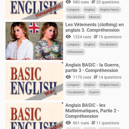
visibility
numbers
980 vues
20 questions
Langues
Anglais
Anglais-basic
Vocabulaire
Maison
Les Vêtements (clothing) en
anglais 3. Compréhension
visibility
numbers
1324 vues
15 questions
Langues
Anglais
Vocabulaire
Vêtements
Anglais BASIC - la Guerre,
partie 3 - Compréhension
visibility
numbers
1170 vues
14 questions
Langues
Anglais
Anglais-basic
Vocabulaire
Guerre
Anglais BASIC - les
Mathématiques, Partie 2 -
Compréhension
visibility
numbers
961 vues
11 questions