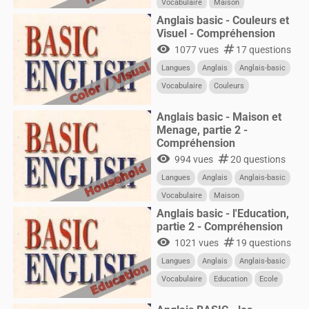
Vocabulaire
Maison
Anglais basic - Couleurs et
Visuel - Compréhension
visibility
numbers
1077 vues
17 questions
Langues
Anglais
Anglais-basic
Vocabulaire
Couleurs
Anglais basic - Maison et
Menage, partie 2 -
Compréhension
visibility
numbers
994 vues
20 questions
Langues
Anglais
Anglais-basic
Vocabulaire
Maison
Anglais basic - l'Education,
partie 2 - Compréhension
visibility
numbers
1021 vues
19 questions
Langues
Anglais
Anglais-basic
Vocabulaire
Education
Ecole