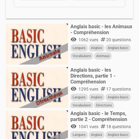
Anglais basic - les Animaux
- Compréhension
visibility
numbers
1062 vues
20 questions
Langues
Anglais
Anglais-basic
Vocabulaire
Animaux
Anglais basic - les
Directions, partie 1 -
Compréhension
visibility
numbers
1295 vues
17 questions
Langues
Anglais
Anglais-basic
Vocabulaire
Directions
Anglais basic - le Temps,
partie 2 - Compréhension
visibility
numbers
1041 vues
18 questions
Langues
Anglais
Anglais-basic