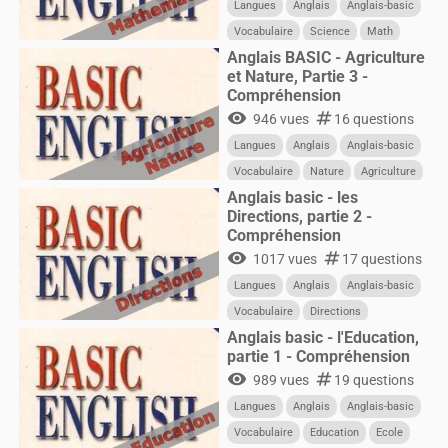
Langues
Anglais
Anglais-basic
Vocabulaire
Science
Math
Anglais BASIC - Agriculture
et Nature, Partie 3 -
Compréhension
visibility
numbers
946 vues
16 questions
Langues
Anglais
Anglais-basic
Vocabulaire
Nature
Agriculture
Anglais basic - les
Directions, partie 2 -
Compréhension
visibility
numbers
1017 vues
17 questions
Langues
Anglais
Anglais-basic
Vocabulaire
Directions
Anglais basic - l'Education,
partie 1 - Compréhension
visibility
numbers
989 vues
19 questions
Langues
Anglais
Anglais-basic
Vocabulaire
Education
Ecole