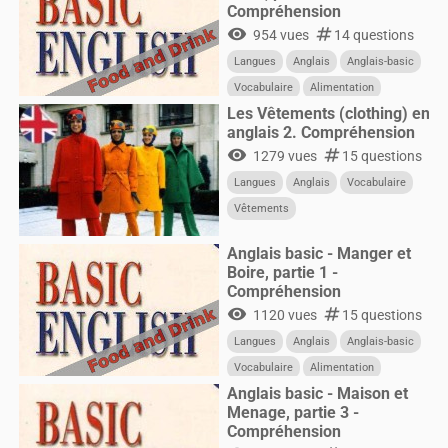
Compréhension
visibility
numbers
954 vues
14 questions
Langues
Anglais
Anglais-basic
Vocabulaire
Alimentation
Les Vêtements (clothing) en
anglais 2. Compréhension
visibility
numbers
1279 vues
15 questions
Langues
Anglais
Vocabulaire
Vêtements
Anglais basic - Manger et
Boire, partie 1 -
Compréhension
visibility
numbers
1120 vues
15 questions
Langues
Anglais
Anglais-basic
Vocabulaire
Alimentation
Anglais basic - Maison et
Menage, partie 3 -
Compréhension