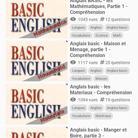
Anglais BASIC - les
Mathématiques, Partie 1 -
Compréhension
visibility
numbers
1045 vues
12 questions
Langues
Anglais
Anglais-basic
Vocabulaire
Science
Math
Anglais basic - Maison et
Menage, partie 1 -
Compréhension
visibility
numbers
1117 vues
20 questions
Langues
Anglais
Anglais-basic
Vocabulaire
Maison
Anglais basic - les
Materiaux - Compréhension
visibility
numbers
1094 vues
19 questions
Langues
Anglais
Anglais-basic
Vocabulaire
Matériaux
Anglais basic - Manger et
Boire, partie 3 -