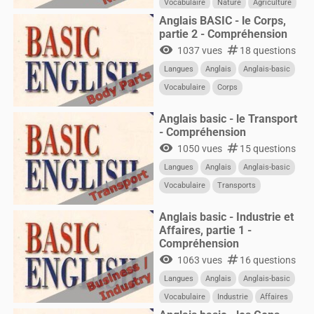
Vocabulaire
Nature
Agriculture
Anglais BASIC - le Corps,
partie 2 - Compréhension
visibility
numbers
1037 vues
18 questions
Langues
Anglais
Anglais-basic
Vocabulaire
Corps
Anglais basic - le Transport
- Compréhension
visibility
numbers
1050 vues
15 questions
Langues
Anglais
Anglais-basic
Vocabulaire
Transports
Anglais basic - Industrie et
Affaires, partie 1 -
Compréhension
visibility
numbers
1063 vues
16 questions
Langues
Anglais
Anglais-basic
Vocabulaire
Industrie
Affaires