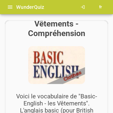
menu
Wunder
Quiz
login
fr
Anglais basic - les
Vêtements -
Compréhension
Voici le vocabulaire de "Basic-
English - les Vêtements".
L'anglais basic (pour British