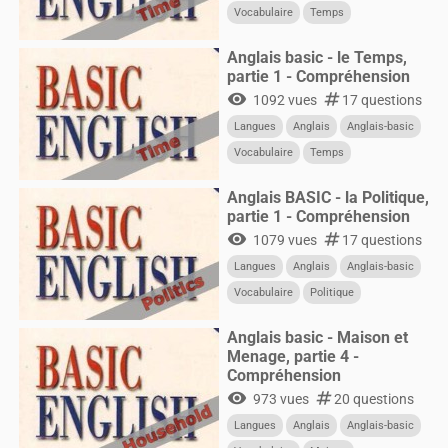
Vocabulaire
Temps
Anglais basic - le Temps,
partie 1 - Compréhension
visibility
numbers
1092 vues
17 questions
Langues
Anglais
Anglais-basic
Vocabulaire
Temps
Anglais BASIC - la Politique,
partie 1 - Compréhension
visibility
numbers
1079 vues
17 questions
Langues
Anglais
Anglais-basic
Vocabulaire
Politique
Anglais basic - Maison et
Menage, partie 4 -
Compréhension
visibility
numbers
973 vues
20 questions
Langues
Anglais
Anglais-basic