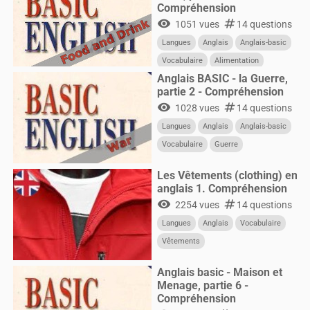
Compréhension
visibility
numbers
1051 vues
14 questions
Langues
Anglais
Anglais-basic
Vocabulaire
Alimentation
Anglais BASIC - la Guerre,
partie 2 - Compréhension
visibility
numbers
1028 vues
14 questions
Langues
Anglais
Anglais-basic
Vocabulaire
Guerre
Les Vêtements (clothing) en
anglais 1. Compréhension
visibility
numbers
2254 vues
14 questions
Langues
Anglais
Vocabulaire
Vêtements
Anglais basic - Maison et
Menage, partie 6 -
Compréhension