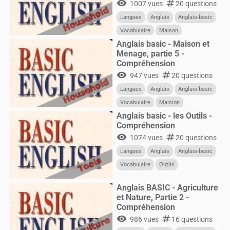
visibility
numbers
1007 vues
20 questions
Langues
Anglais
Anglais-basic
Vocabulaire
Maison
Anglais basic - Maison et
Menage, partie 5 -
Compréhension
visibility
numbers
947 vues
20 questions
Langues
Anglais
Anglais-basic
Vocabulaire
Maision
Anglais basic - les Outils -
Compréhension
visibility
numbers
1074 vues
20 questions
Langues
Anglais
Anglais-basic
Vocabulaire
Outils
Anglais BASIC - Agriculture
et Nature, Partie 2 -
Compréhension
visibility
numbers
986 vues
16 questions