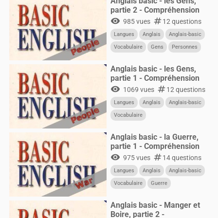
Anglais basic - les Gens,
partie 2 - Compréhension
visibility
numbers
985 vues
12 questions
Langues
Anglais
Anglais-basic
Vocabulaire
Gens
Personnes
Anglais basic - les Gens,
partie 1 - Compréhension
visibility
numbers
1069 vues
12 questions
Langues
Anglais
Anglais-basic
Vocabulaire
Anglais basic - la Guerre,
partie 1 - Compréhension
visibility
numbers
975 vues
14 questions
Langues
Anglais
Anglais-basic
Vocabulaire
Guerre
Anglais basic - Manger et
Boire, partie 2 -