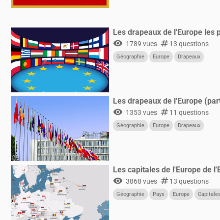
Les drapeaux de l'Europe les p
visibility
numbers
1789 vues
13 questions
Géographie
Europe
Drapeaux
Les drapeaux de l'Europe (part
visibility
numbers
1353 vues
11 questions
Géographie
Europe
Drapeaux
Les capitales de l'Europe de l'
visibility
numbers
3868 vues
13 questions
Géographie
Pays
Europe
Capitale