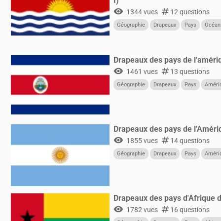
I)
visibility
numbers
1344 vues
12 questions
Géographie
Drapeaux
Pays
Océan
Drapeaux des pays de l'amériq
visibility
numbers
1461 vues
13 questions
Géographie
Drapeaux
Pays
Améri
Drapeaux des pays de l'Améri
visibility
numbers
1855 vues
14 questions
Géographie
Drapeaux
Pays
Améri
Drapeaux des pays d'Afrique d
visibility
numbers
1782 vues
16 questions