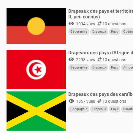
Drapeaux des pays et territoir
II, peu connus)
visibility
numbers
1094 vues
10 questions
Géographie
Drapeaux
Pays
Océan
Drapeaux des pays d'Afrique 
visibility
numbers
2298 vues
10 questions
Géographie
Drapeaux
Pays
Afriqu
Drapeaux des pays des caraïb
visibility
numbers
1857 vues
13 questions
Géographie
Drapeaux
Pays
Caraï