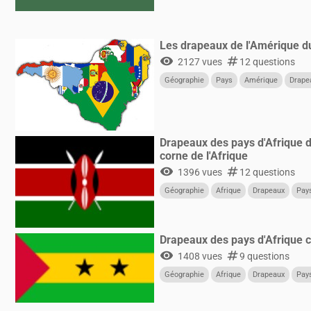
Les drapeaux de l'Amérique d
visibility
numbers
2127 vues
12 questions
Géographie
Pays
Amérique
Drape
Drapeaux des pays d'Afrique de
corne de l'Afrique
visibility
numbers
1396 vues
12 questions
Géographie
Afrique
Drapeaux
Pay
Drapeaux des pays d'Afrique c
visibility
numbers
1408 vues
9 questions
Géographie
Afrique
Drapeaux
Pay