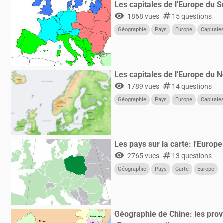
Les capitales de l'Europe du 
visibility
numbers
1868 vues
15 questions
Géographie
Pays
Europe
Capitale
Les capitales de l'Europe du 
visibility
numbers
1789 vues
14 questions
Géographie
Pays
Europe
Capitale
Les pays sur la carte: l'Europe 
visibility
numbers
2765 vues
13 questions
Géographie
Pays
Carte
Europe
Géographie de Chine: les provin