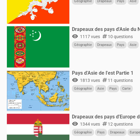
Géographie
Drapeaux
Pays
Asie
Drapeaux des pays d'Asie du N
visibility
numbers
1117 vues
10 questions
Géographie
Drapeaux
Pays
Asie
Pays d'Asie de l'est Partie 1
visibility
numbers
1813 vues
11 questions
Géographie
Asie
Pays
Carte
Drapeaux des pays d'Europe de
visibility
numbers
1344 vues
12 questions
Géographie
Pays
Drapeaux
Europ