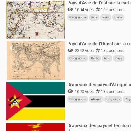
Pays d'Asie de l'est sur la cart
visibility
numbers
1604 vues
10 questions
Géographie
Asie
Pays
Carte
Pays d'Asie de l'Ouest sur la c
visibility
numbers
2342 vues
18 questions
Géographie
Carte
Asie
Pays
Drapeaux des pays d'Afrique a
visibility
numbers
1620 vues
13 questions
Géographie
Afrique
Drapeaux
Pay
Drapeaux des pays et territoir