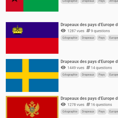
Géographie
Drapeaux
Pays
Afriqu
Drapeaux des pays d'Europe d
visibility
numbers
1287 vues
9 questions
Géographie
Drapeaux
Pays
Europ
Drapeaux des pays d'Europe 
visibility
numbers
1449 vues
14 questions
Géographie
Drapeaux
Pays
Europ
Drapeaux des pays d'Europe 
visibility
numbers
1278 vues
16 questions
Géographie
Drapeaux
Pays
Europ