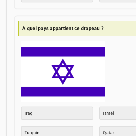
A quel pays appartient ce drapeau ?
Iraq
Israël
Turquie
Qatar