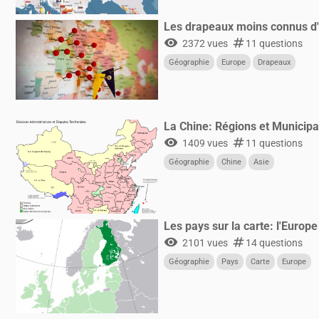
Les drapeaux moins connus d
visibility
numbers
2372 vues
11 questions
Géographie
Europe
Drapeaux
La Chine: Régions et Municipa
visibility
numbers
1409 vues
11 questions
Géographie
Chine
Asie
Les pays sur la carte: l'Europ
visibility
numbers
2101 vues
14 questions
Géographie
Pays
Carte
Europe