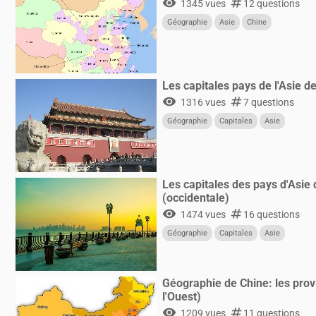
visibility
numbers
1345 vues
12 questions
Géographie
Asie
Chine
Les capitales pays de l'Asie de
visibility
numbers
1316 vues
7 questions
Géographie
Capitales
Asie
Les capitales des pays d'Asie 
(occidentale)
visibility
numbers
1474 vues
16 questions
Géographie
Capitales
Asie
Géographie de Chine: les provi
l'Ouest)
visibility
numbers
1209 vues
11 questions