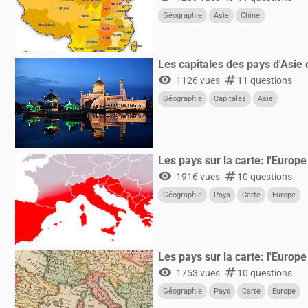
Géographie
Asie
Chine
Les capitales des pays d'Asie
visibility
numbers
1126 vues
11 questions
Géographie
Capitales
Asie
Les pays sur la carte: l'Europ
visibility
numbers
1916 vues
10 questions
Géographie
Pays
Carte
Europe
Les pays sur la carte: l'Europ
visibility
numbers
1753 vues
10 questions
Géographie
Pays
Carte
Europe