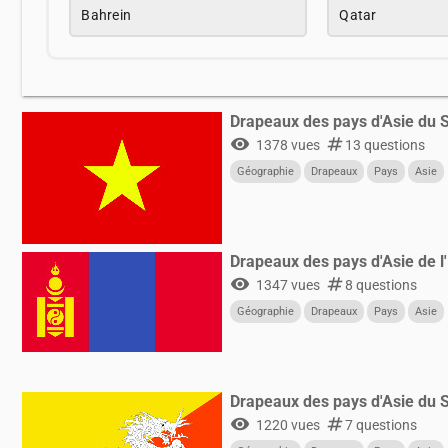
Bahrein
Qatar
Drapeaux des pays d'Asie du 
visibility
numbers
1378 vues
13 questions
Géographie
Drapeaux
Pays
Asie
Drapeaux des pays d'Asie de l'
visibility
numbers
1347 vues
8 questions
Géographie
Drapeaux
Pays
Asie
Drapeaux des pays d'Asie du 
visibility
numbers
1220 vues
7 questions