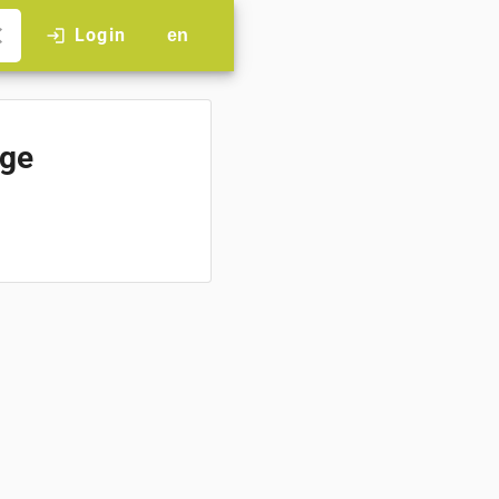
se
Login
login
en
age