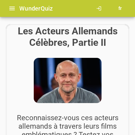
menu
Wunder
Quiz
login
fr
Les Acteurs Allemands
Célèbres, Partie II
Reconnaissez-vous ces acteurs
allemands à travers leurs films
emblématiques ? Testez vos