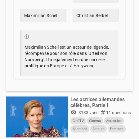
Maximilian Schell
Christian Berkel
ⓘ
Maximilian Schell est un acteur de légende,
récompensé pour son rôle dans 'Urteil von
Nürnberg'. Il a également eu une carrière
prolifique en Europe et à Hollywood.
Les actrices allemandes
célèbres, Partie I
visibility
numbers
3133 vues
11 questions
CinéTV
Cinéma
Acteur.ice
Allemand
Acteurs
Femmes