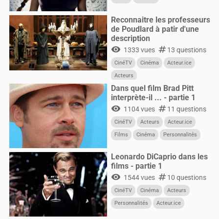
Reconnaitre les professeurs
de Poudlard à patir d'une
description
visibility
numbers
1333 vues
13 questions
CinéTV
Cinéma
Acteur.ice
Acteurs
Dans quel film Brad Pitt
interprète-il ... - partie 1
visibility
numbers
1104 vues
11 questions
CinéTV
Acteurs
Acteur.ice
Films
Cinéma
Personnalités
Leonardo DiCaprio dans les
films - partie 1
visibility
numbers
1544 vues
10 questions
CinéTV
Cinéma
Acteurs
Personnalités
Acteur.ice
CultureG
Films