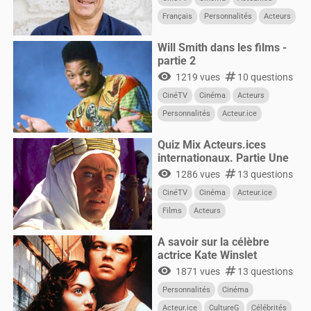
Français
Personnalités
Acteurs
Will Smith dans les films -
partie 2
visibility
numbers
1219 vues
10 questions
CinéTV
Cinéma
Acteurs
Personnalités
Acteur.ice
CultureG
Films
Quiz Mix Acteurs.ices
internationaux. Partie Une
visibility
numbers
1286 vues
13 questions
CinéTV
Cinéma
Acteur.ice
Films
Acteurs
A savoir sur la célèbre
actrice Kate Winslet
visibility
numbers
1871 vues
13 questions
Personnalités
Cinéma
Acteur.ice
CultureG
Célébrités