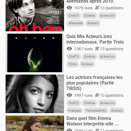
allemands après 2010
visibility
numbers
1076 vues
13 questions
CinéTV
Cinéma
Acteur.ice
Allemand
Acteurs
Quiz Mix Acteurs.ices
internationaux. Partie Trois
visibility
numbers
1367 vues
13 questions
CinéTV
Cinéma
Acteur.ice
Films
Acteurs
Les actrices françaises les
plus populaires (Partie
TROIS)
visibility
numbers
1997 vues
10 questions
CinéTV
Cinéma
Acteur.ice
Français
Personnalités
Acteurs
Dans quel film Emma
Femmes
Watson interprète-elle ...
visibility
numbers
1040 vues
11 questions