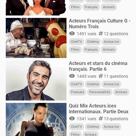
Films
Français
Acteurs
Acteurs Français Culture G -
Numéro Trois
visibility
numbers
1491 vues
12 questions
CinéTV
Cinéma
Acteur.ice
Films
Français
Acteurs
Acteurs et stars du cinéma
français. Partie 6
visibility
numbers
1443 vues
11 questions
CinéTV
Cinéma
Acteur.ice
Français
Personnalités
Acteurs
Quiz Mix Acteurs.ices
internationaux. Partie Deux
visibility
numbers
1341 vues
13 questions
CinéTV
Cinéma
Acteur.ice
Films
Acteurs