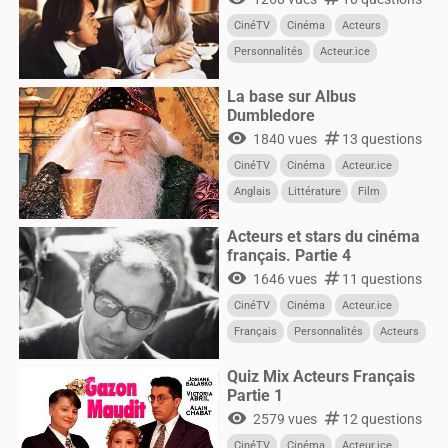
CinéTV
Cinéma
Acteurs
Personnalités
Acteur.ice
CultureG
Films
La base sur Albus
Dumbledore
visibility
numbers
1840 vues
13 questions
CinéTV
Cinéma
Acteur.ice
Anglais
Littérature
Film
Acteurs
Acteurs et stars du cinéma
français. Partie 4
visibility
numbers
1646 vues
11 questions
CinéTV
Cinéma
Acteur.ice
Français
Personnalités
Acteurs
Quiz Mix Acteurs Français
Partie 1
visibility
numbers
2579 vues
12 questions
CinéTV
Cinéma
Acteur.ice