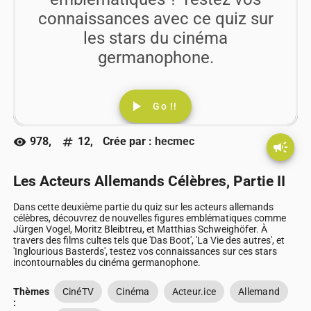
connaissances avec ce quiz sur
les stars du cinéma
germanophone.
play_arrow
Go !!
978,
12,
Crée par :
hecmec
visibility
numbers
campaign
Les Acteurs Allemands Célèbres, Partie II
Dans cette deuxième partie du quiz sur les acteurs allemands
célèbres, découvrez de nouvelles figures emblématiques comme
Jürgen Vogel, Moritz Bleibtreu, et Matthias Schweighöfer. À
travers des films cultes tels que 'Das Boot', 'La Vie des autres', et
'Inglourious Basterds', testez vos connaissances sur ces stars
incontournables du cinéma germanophone.
Thèmes
CinéTV
Cinéma
Acteur.ice
Allemand
: