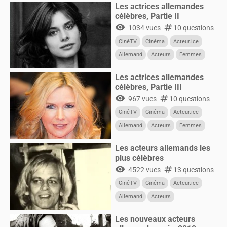
Les actrices allemandes
célèbres, Partie II
visibility
numbers
1034 vues
10 questions
CinéTV
Cinéma
Acteur.ice
Allemand
Acteurs
Femmes
Les actrices allemandes
célèbres, Partie III
visibility
numbers
967 vues
10 questions
CinéTV
Cinéma
Acteur.ice
Allemand
Acteurs
Femmes
Les acteurs allemands les
plus célèbres
visibility
numbers
4522 vues
13 questions
CinéTV
Cinéma
Acteur.ice
Allemand
Acteurs
Les nouveaux acteurs