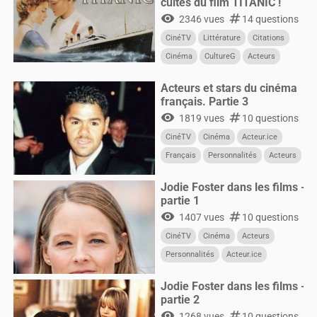
cultes du film TITANIC !
visibility
numbers
2346 vues
14 questions
CinéTV
Littérature
Citations
Cinéma
CultureG
Acteurs
Acteur.ice
Acteurs et stars du cinéma
français. Partie 3
visibility
numbers
1819 vues
10 questions
CinéTV
Cinéma
Acteur.ice
Français
Personnalités
Acteurs
Jodie Foster dans les films -
partie 1
visibility
numbers
1407 vues
10 questions
CinéTV
Cinéma
Acteurs
Personnalités
Acteur.ice
CultureG
Films
Jodie Foster dans les films -
partie 2
visibility
numbers
1268 vues
10 questions