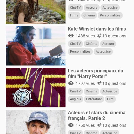
CinéTV
Acteurs
Acteur.ice
Films
Cinéma
Personnalités
Kate Winslet dans les films
visibility
numbers
1488 vues
13 questions
CinéTV
Cinéma
Acteurs
Personnalités
Acteur.ice
CultureG
Films
Les acteurs principaux du
film "Harry Potter"
visibility
numbers
1797 vues
13 questions
CinéTV
Cinéma
Acteur.ice
Anglais
Littérature
Film
Harry-Potter
Acteurs
Acteurs et stars du cinéma
français. Partie 2
visibility
numbers
1750 vues
10 questions
CinéTV
Cinéma
Acteur.ice