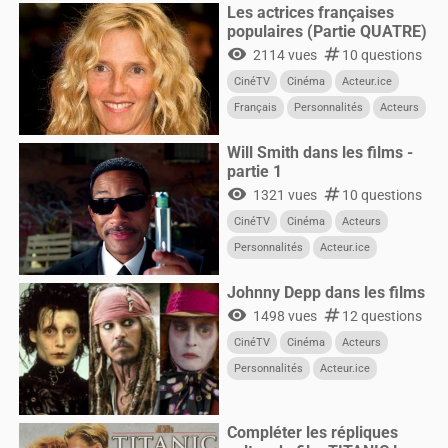
Les actrices françaises
populaires (Partie QUATRE)
visibility
numbers
2114 vues
10 questions
CinéTV
Cinéma
Acteur.ice
Français
Personnalités
Acteurs
Femmes
Will Smith dans les films -
partie 1
visibility
numbers
1321 vues
10 questions
CinéTV
Cinéma
Acteurs
Personnalités
Acteur.ice
CultureG
Films
Johnny Depp dans les films
visibility
numbers
1498 vues
12 questions
CinéTV
Cinéma
Acteurs
Personnalités
Acteur.ice
CultureG
Films
Compléter les répliques