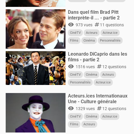
CinéTV
Acteurs
Dans quel film Brad Pitt
interprète-il ... - partie 2
visibility
numbers
973 vues
11 questions
CinéTV
Acteurs
Acteur.ice
Films
Cinéma
Personnalités
Leonardo DiCaprio dans les
films - partie 2
visibility
numbers
1516 vues
12 questions
CinéTV
Cinéma
Acteurs
Personnalités
Acteur.ice
CultureG
Films
Acteurs.ices Internationaux
Une - Culture générale
visibility
numbers
1329 vues
12 questions
CinéTV
Cinéma
Acteur.ice
Films
Acteurs